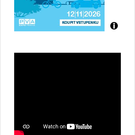
Přijďte
na
konferenci