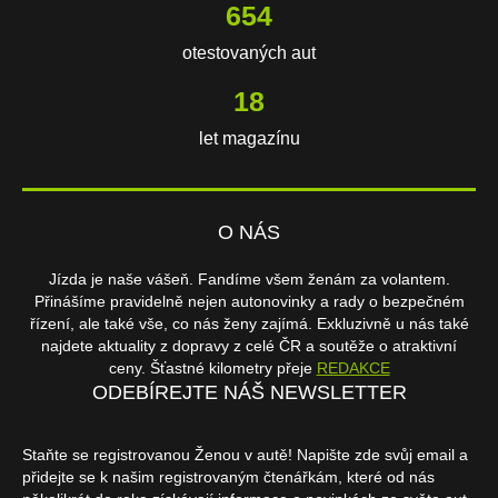
654
otestovaných aut
18
let magazínu
O NÁS
Jízda je naše vášeň. Fandíme všem ženám za volantem.
Přinášíme pravidelně nejen autonovinky a rady o bezpečném
řízení, ale také vše, co nás ženy zajímá. Exkluzivně u nás také
najdete aktuality z dopravy z celé ČR a soutěže o atraktivní
ceny. Šťastné kilometry přeje
REDAKCE
ODEBÍREJTE NÁŠ NEWSLETTER
Staňte se registrovanou Ženou v autě! Napište zde svůj email a
přidejte se k našim registrovaným čtenářkám, které od nás