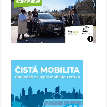
Jaké
jsme
ženy-
řidičky