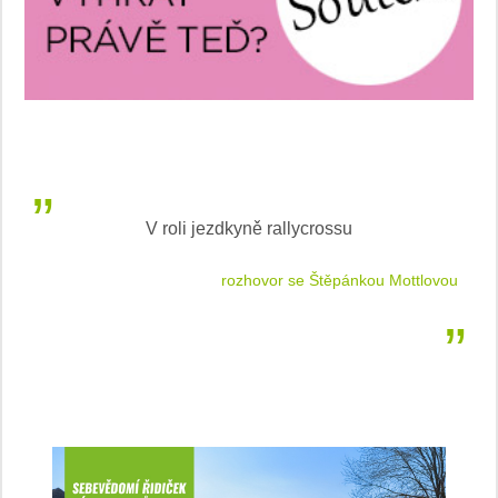
V roli jezdkyně rallycrossu
LEA
 jízdu
rozhovor se Štěpánkou Mottlovou