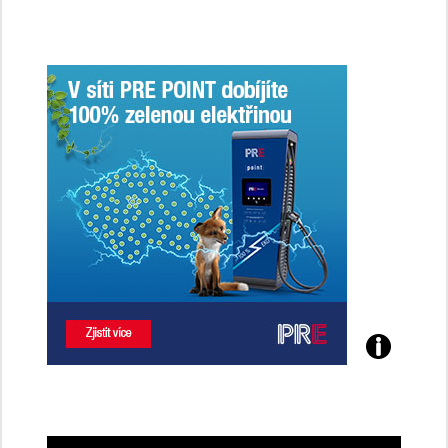
Poznejte
všechny
dobíjecí