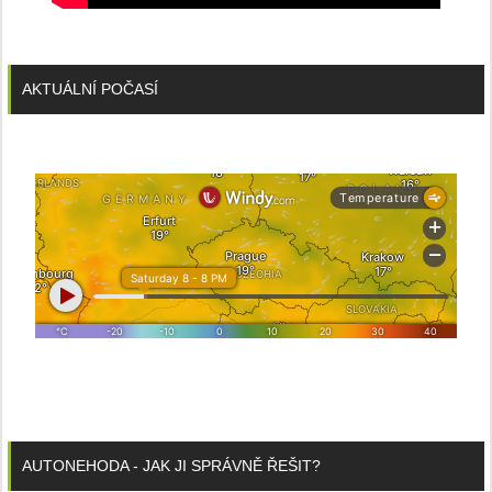
AKTUÁLNÍ POČASÍ
AUTONEHODA - JAK JI SPRÁVNĚ ŘEŠIT?