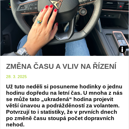
test
ZMĚNA ČASU A VLIV NA ŘÍZENÍ
CUP
28. 3. 2025
Leo
Už tuto neděli si posuneme hodinky o jednu
ST:
hodinu dopředu na letní čas. U mnoha z nás
se může tato „ukradená“ hodina projevit
foto
větší únavou a podrážděností za volantem.
Potvrzují to i statistiky, že v prvních dnech
Žen
po změně času stoupá počet dopravních
nehod.