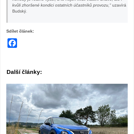
za
kvůli zhoršené kondici ostatních účastníků provozu,“
uzavírá
Budský.
vo
la
Sdílet článek:
Facebook
nt
e
m:
Další články:
fot
o
Že
na