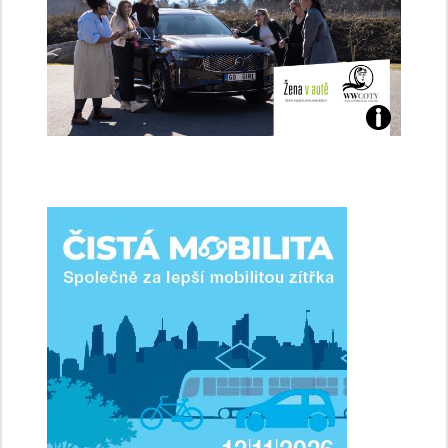
Jaké
jsme
ženy-
řidičky