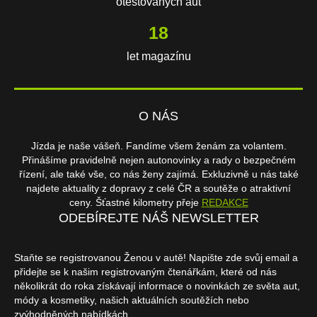
otestovaných aut
18
let magazínu
O NÁS
Jízda je naše vášeň. Fandíme všem ženám za volantem.
Přinášíme pravidelně nejen autonovinky a rady o bezpečném
řízení, ale také vše, co nás ženy zajímá. Exkluzivně u nás také
najdete aktuality z dopravy z celé ČR a soutěže o atraktivní
ceny. Šťastné kilometry přeje
REDAKCE
ODEBÍREJTE NÁŠ NEWSLETTER
Staňte se registrovanou Ženou v autě! Napište zde svůj email a
přidejte se k našim registrovaným čtenářkám, které od nás
několikrát do roka získávají informace o novinkách ze světa aut,
módy a kosmetiky, našich aktuálních soutěžích nebo
zvýhodněných nabídkách.