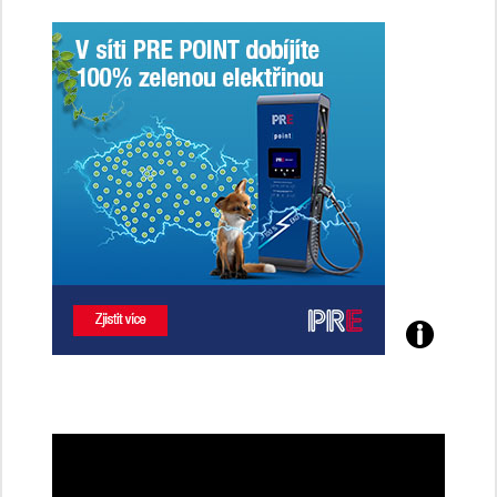
Poznejte
všechny
dobíjecí
stanice