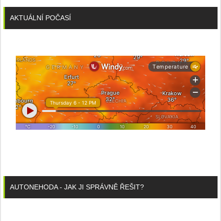
AKTUÁLNÍ POČASÍ
AUTONEHODA - JAK JI SPRÁVNĚ ŘEŠIT?