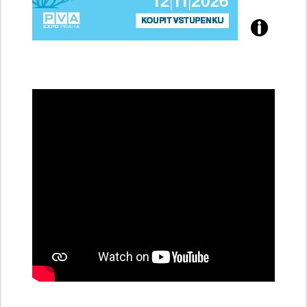
Přijďte
na
konferenci