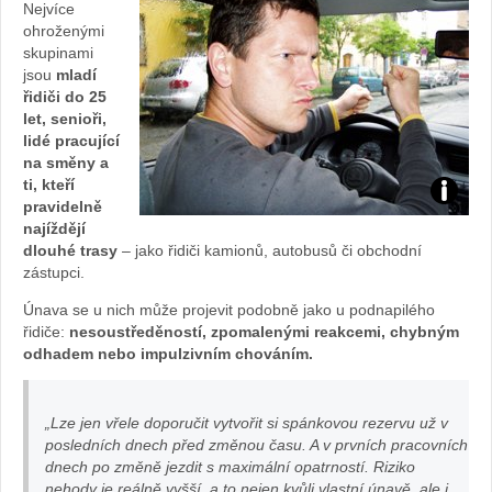
Nejvíce
ohroženými
skupinami
jsou
mladí
řidiči do 25
let, senioři,
lidé pracující
na směny a
ti, kteří
na
pravidelně
najíždějí
dlouhé trasy
– jako řidiči kamionů, autobusů či obchodní
štv
zástupci.
an
Únava se u nich může projevit podobně jako u podnapilého
řidiče:
nesoustředěností, zpomalenými reakcemi, chybným
ý
odhadem nebo impulzivním chováním.
m
„Lze jen vřele doporučit vytvořit si spánkovou rezervu už v
posledních dnech před změnou času. A v prvních pracovních
už
dnech po změně jezdit s maximální opatrností. Riziko
nehody je reálně vyšší, a to nejen kvůli vlastní únavě, ale i