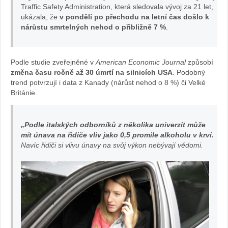
Traffic Safety Administration, která sledovala vývoj za 21 let,
ukázala, že
v pondělí po přechodu na letní čas došlo k
nárůstu smrtelných nehod o přibližně 7 %
.
Podle studie zveřejněné v
American Economic Journal
způsobí
změna času ročně až 30 úmrtí na silnicích USA
. Podobný
trend potvrzují i data z Kanady (nárůst nehod o 8 %) či Velké
Británie.
„Podle italských odborníků z několika univerzit může
mít únava na řidiče vliv jako 0,5 promile alkoholu v krvi.
Navíc řidiči si vlivu únavy na svůj výkon nebývají vědomi.