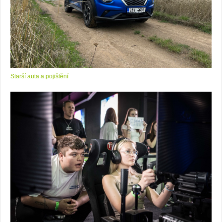
v
au
tě.
cz
Starší auta a pojištění