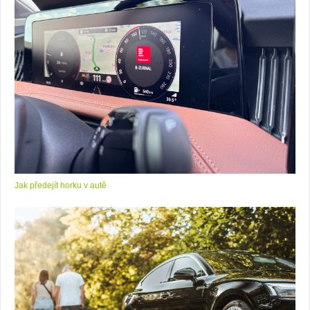
Jak předejít horku v autě