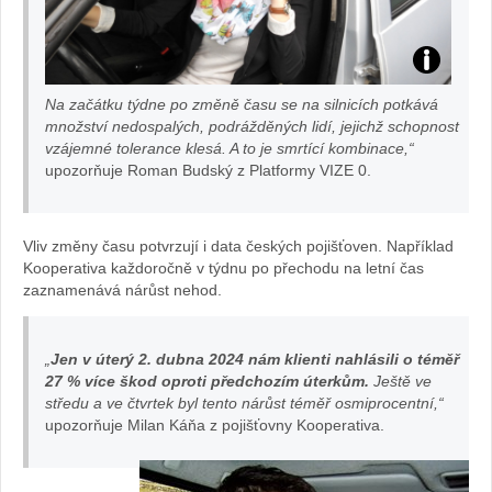
Zd
Na začátku týdne po změně času se na silnicích potkává
roj
množství nedospalých, podrážděných lidí, jejichž schopnost
vzájemné tolerance klesá. A to je smrtící kombinace,“
upozorňuje Roman Budský z Platformy VIZE 0.
:
ze
Vliv změny času potvrzují i data českých pojišťoven. Například
Kooperativa každoročně v týdnu po přechodu na letní čas
na
zaznamenává nárůst nehod.
va
„
Jen v úterý 2. dubna 2024 nám klienti nahlásili o téměř
ut
27 % více škod oproti předchozím úterkům.
Ještě ve
středu a ve čtvrtek byl tento nárůst téměř osmiprocentní,“
e.
upozorňuje Milan Káňa z pojišťovny Kooperativa.
cz