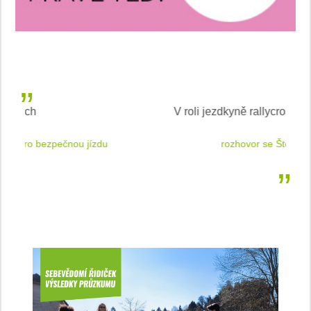
V roli jezdkyně rallycrossu
LEA
 jízdu
rozhovor se Štěpánkou Mottlovou