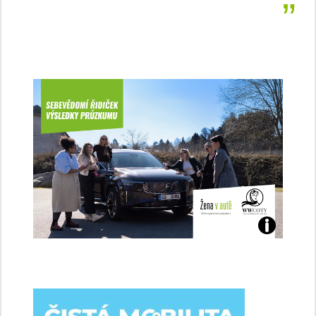
Jaké
jsme
ženy-