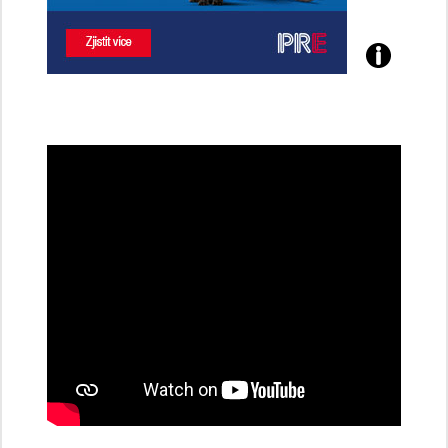
Poznejte
všechny
dobíjecí
stanice
PRE