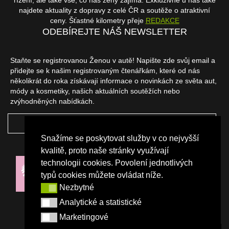
řízení, ale také vše, co nás ženy zajímá. Exkluzivně u nás také
najdete aktuality z dopravy z celé ČR a soutěže o atraktivní
ceny. Šťastné kilometry přeje
REDAKCE
ODEBÍREJTE NÁŠ NEWSLETTER
Staňte se registrovanou Ženou v autě! Napište zde svůj email a
přidejte se k našim registrovaným čtenářkám, které od nás
několikrát do roka získávají informace o novinkách ze světa aut,
módy a kosmetiky, našich aktuálních soutěžích nebo
zvýhodněných nabídkách.
ODEBÍRAT
Snažíme se poskytovat služby v co nejvyšší
NAŠI PARTNEŘI
kvalitě, proto naše stránky využívají
technologii cookies. Povolení jednotlivých
typů cookies můžete ovládat níže.
Nezbytné
Nezbytné
Analytické a statistické
Analytické a statistické
Marketingové
Marketingové