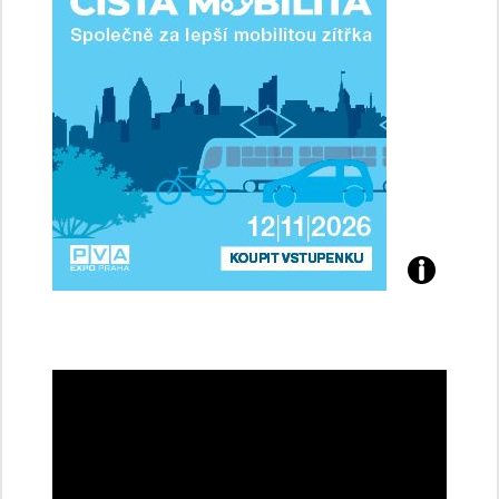
řidičky
Přijďte
na
konferenci