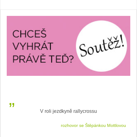
V roli jezdkyně rallycrossu
LEA
 jízdu
rozhovor se Štěpánkou Mottlovou