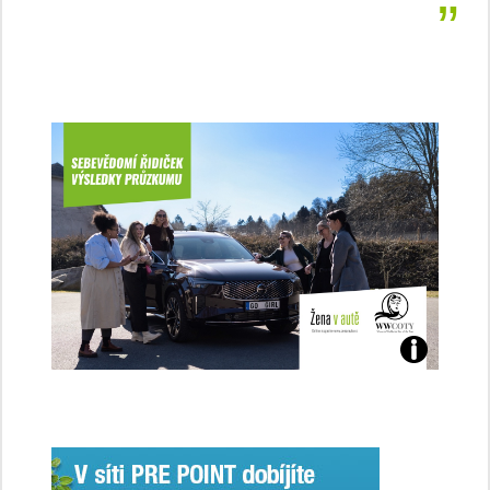
Jaké
jsme
ženy-