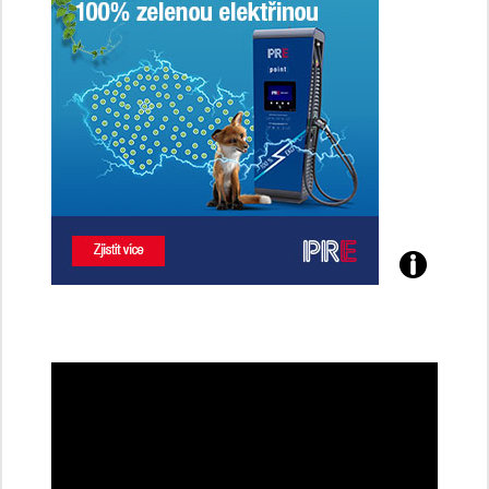
řidičky
Poznejte
všechny
dobíjecí
stanice
PRE