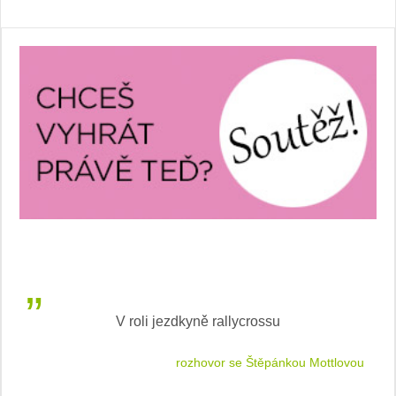
V roli jezdkyně rallycrossu
LEA
 jízdu
rozhovor se Štěpánkou Mottlovou