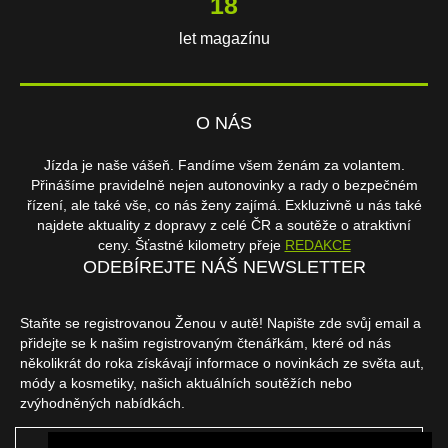
18
let magazínu
O NÁS
Jízda je naše vášeň. Fandíme všem ženám za volantem.
Přinášíme pravidelně nejen autonovinky a rady o bezpečném
řízení, ale také vše, co nás ženy zajímá. Exkluzivně u nás také
najdete aktuality z dopravy z celé ČR a soutěže o atraktivní
ceny. Šťastné kilometry přeje
REDAKCE
ODEBÍREJTE NÁŠ NEWSLETTER
Staňte se registrovanou Ženou v autě! Napište zde svůj email a
přidejte se k našim registrovaným čtenářkám, které od nás
několikrát do roka získávají informace o novinkách ze světa aut,
módy a kosmetiky, našich aktuálních soutěžích nebo
zvýhodněných nabídkách.
ODEBÍRAT