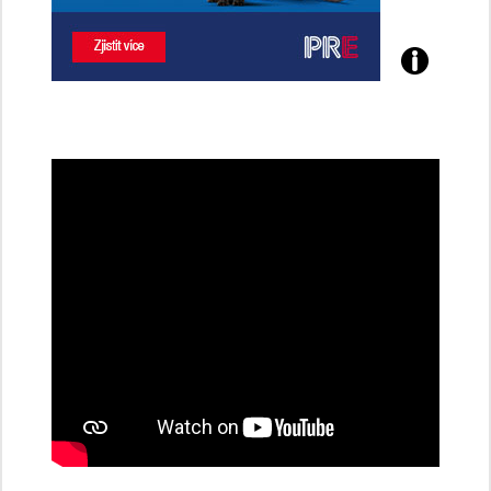
Poznejte
všechny
dobíjecí
stanice
PRE