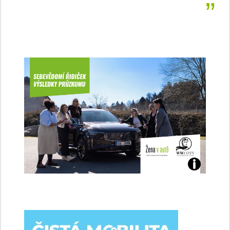
Jaké
jsme
ženy-