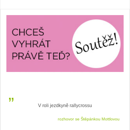
V roli jezdkyně rallycrossu
LEA
 jízdu
rozhovor se Štěpánkou Mottlovou