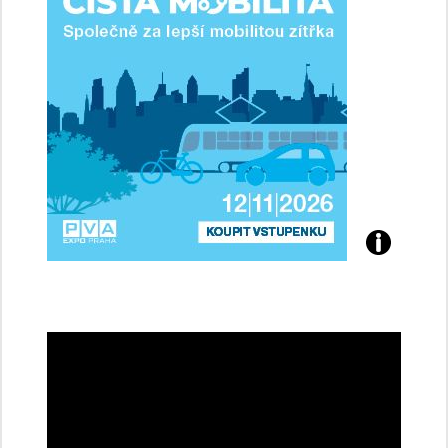
řidičky
Přijďte
na
konferenci