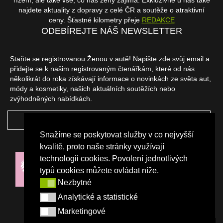
řízení, ale také vše, co nás ženy zajímá. Exkluzivně u nás také
najdete aktuality z dopravy z celé ČR a soutěže o atraktivní
ceny. Šťastné kilometry přeje
REDAKCE
ODEBÍREJTE NÁŠ NEWSLETTER
Staňte se registrovanou Ženou v autě! Napište zde svůj email a
přidejte se k našim registrovaným čtenářkám, které od nás
několikrát do roka získávají informace o novinkách ze světa aut,
módy a kosmetiky, našich aktuálních soutěžích nebo
zvýhodněných nabídkách.
ODEBÍRAT
Snažíme se poskytovat služby v co nejvyšší
NAŠI PARTNEŘI
kvalitě, proto naše stránky využívají
technologii cookies. Povolení jednotlivých
typů cookies můžete ovládat níže.
Nezbytné
Nezbytné
Analytické a statistické
Analytické a statistické
Marketingové
Marketingové