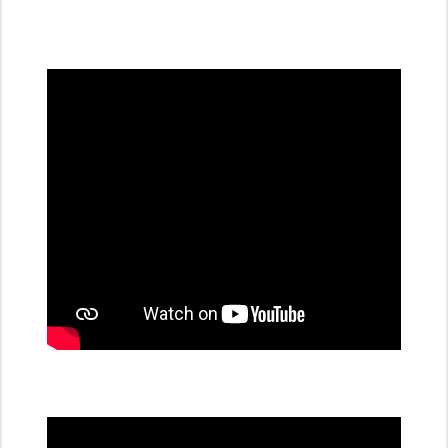
všechny
dobíjecí
stanice
PRE