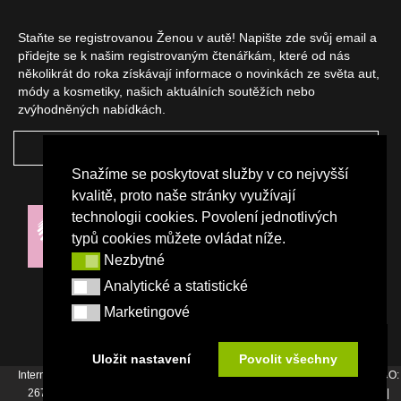
Staňte se registrovanou Ženou v autě! Napište zde svůj email a
přidejte se k našim registrovaným čtenářkám, které od nás
několikrát do roka získávají informace o novinkách ze světa aut,
módy a kosmetiky, našich aktuálních soutěžích nebo
zvýhodněných nabídkách.
ODEBÍRAT
Snažíme se poskytovat služby v co nejvyšší
NAŠI PARTNEŘI
kvalitě, proto naše stránky využívají
technologii cookies. Povolení jednotlivých
typů cookies můžete ovládat níže.
Nezbytné
Nezbytné
Analytické a statistické
Analytické a statistické
Marketingové
Marketingové
Uložit nastavení
Povolit všechny
Internetový magazín Žena v autě vydává vydavatelství Srdce Evropy s.r.o., IČO:
26744007, Bořivojova 17, Praha 3, Tel. : +420 222 726 364 |
Napište nám
|