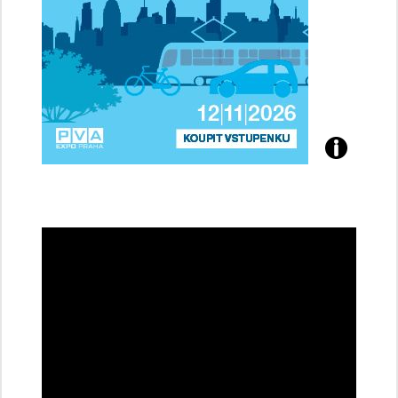
Přijďte
na
konferenci