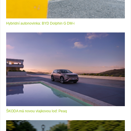
Hybridní autonovinka: BYD Dolphin G DM-i
ŠKODA má novou vlajkovou loď: Peaq