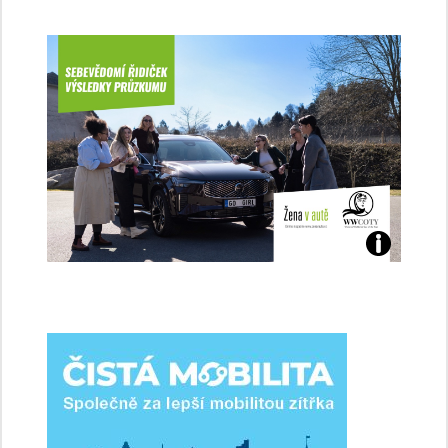
Jaké
jsme
ženy-
řidičky