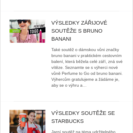
VÝSLEDKY ZÁŘIJOVÉ
SOUTĚŽE S BRUNO
BANANI
Také soutěž o dámskou vůni značky
bruno banani v praktickém cestovním
balení, která běžela celé září, zná své
vítěze. Seznamte se s výherci nové
vůně Perfume to Go od bruno banani.
Výhercům gratulujeme a žádáme je,
aby se o výhru a…
VÝSLEDKY SOUTĚŽE SE
STARBUCKS
Jarní soutěž na téma udržitelného