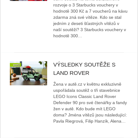
rozvoje o 3 Starbucks vouchery v
hodnotě 300 Kč a 7 voucherů na kávu
zdarma zná své vítěze. Kdo se stal
jedním z deseti šťastných vítězů v
naší soutěži? 3 Starbucks vouchery v
hodnotě 300…
VÝSLEDKY SOUTĚŽE S
LAND ROVER
Žena v autě.cz v květnu exkluzivně
uspořádala soutěž o tři stavebnice
LEGO Icons Classic Land Rover
Defender 90 pro své čtenářky a fandy
žen v autě. Kdo bude mít LEGO
doma? Jména vítězů jsou následující:
Pavla Riegrová, Filip Hanzík, Alena…