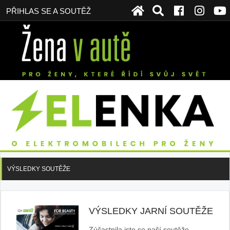
PŘIHLAS SE A SOUTĚŽ
VÝSLEDKY SOUTĚŽE
VÝSLEDKY JARNÍ SOUTĚŽE
Zúčastnila jste se naší soutěže