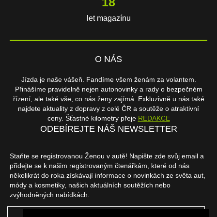
18
let magazínu
O NÁS
Jízda je naše vášeň. Fandíme všem ženám za volantem.
Přinášíme pravidelně nejen autonovinky a rady o bezpečném
řízení, ale také vše, co nás ženy zajímá. Exkluzivně u nás také
najdete aktuality z dopravy z celé ČR a soutěže o atraktivní
ceny. Šťastné kilometry přeje
REDAKCE
ODEBÍREJTE NÁŠ NEWSLETTER
Staňte se registrovanou Ženou v autě! Napište zde svůj email a
přidejte se k našim registrovaným čtenářkám, které od nás
několikrát do roka získávají informace o novinkách ze světa aut,
módy a kosmetiky, našich aktuálních soutěžích nebo
zvýhodněných nabídkách.
ODEBÍRAT