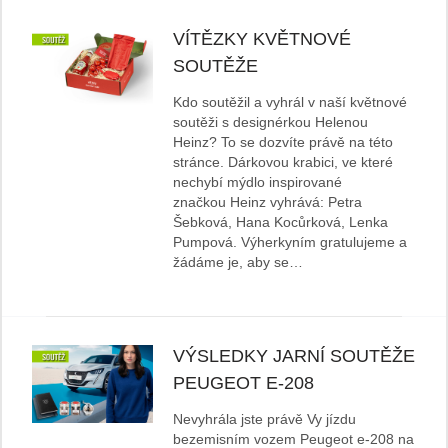
VÍTĚZKY KVĚTNOVÉ
SOUTĚŽE
Kdo soutěžil a vyhrál v naší květnové
soutěži s designérkou Helenou
Heinz? To se dozvíte právě na této
stránce. Dárkovou krabici, ve které
nechybí mýdlo inspirované
značkou Heinz vyhrává: Petra
Šebková, Hana Kocůrková, Lenka
Pumpová. Výherkyním gratulujeme a
žádáme je, aby se…
VÝSLEDKY JARNÍ SOUTĚŽE
PEUGEOT E-208
Nevyhrála jste právě Vy jízdu
bezemisním vozem Peugeot e-208 na