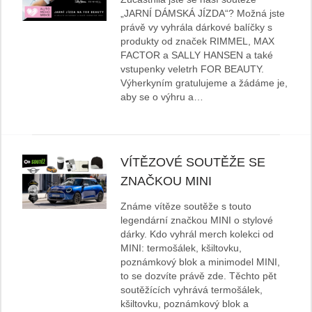
„JARNÍ DÁMSKÁ JÍZDA“? Možná jste
právě vy vyhrála dárkové balíčky s
produkty od značek RIMMEL, MAX
FACTOR a SALLY HANSEN a také
vstupenky veletrh FOR BEAUTY.
Výherkyním gratulujeme a žádáme je,
aby se o výhru a…
VÍTĚZOVÉ SOUTĚŽE SE
ZNAČKOU MINI
Známe vítěze soutěže s touto
legendární značkou MINI o stylové
dárky. Kdo vyhrál merch kolekci od
MINI: termošálek, kšiltovku,
poznámkový blok a minimodel MINI,
to se dozvíte právě zde. Těchto pět
soutěžících vyhrává termošálek,
kšiltovku, poznámkový blok a