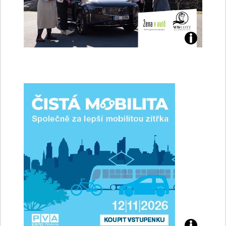
Jaké
jsme
ženy-
řidičky