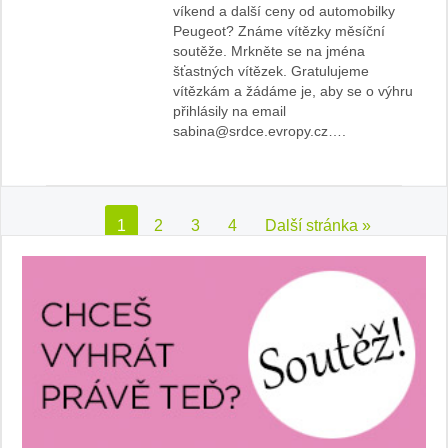
víkend a další ceny od automobilky
Peugeot? Známe vítězky měsíční
soutěže. Mrkněte se na jména
šťastných vítězek. Gratulujeme
vítězkám a žádáme je, aby se o výhru
přihlásily na email
sabina@srdce.evropy.cz….
1
2
3
4
Další stránka »