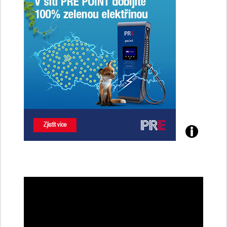
Poznejte
všechny
dobíjecí
stanice