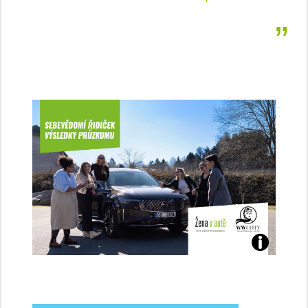
Jaké
jsme