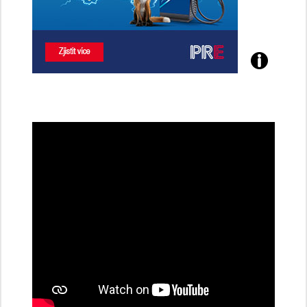
Poznejte
všechny
dobíjecí
stanice
PRE