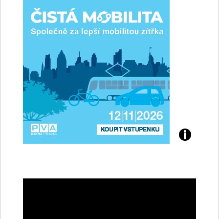
ženy-
řidičky
Přijďte
na
konferenci