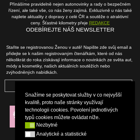
Přinášíme pravidelně nejen autonovinky a rady o bezpečném
řízení, ale také vše, co nás ženy zajímá. Exkluzivně u nás také
najdete aktuality z dopravy z celé ČR a soutěže o atraktivní
ceny. Šťastné kilometry přeje
REDAKCE
ODEBÍREJTE NÁŠ NEWSLETTER
Staňte se registrovanou Ženou v autě! Napište zde svůj email a
přidejte se k našim registrovaným čtenářkám, které od nás
několikrát do roka získávají informace o novinkách ze světa aut,
módy a kosmetiky, našich aktuálních soutěžích nebo
zvýhodněných nabídkách.
ODEBÍRAT
Snažíme se poskytovat služby v co nejvyšší
NAŠI PARTNEŘI
kvalitě, proto naše stránky využívají
technologii cookies. Povolení jednotlivých
typů cookies můžete ovládat níže.
Nezbytné
Nezbytné
Analytické a statistické
Analytické a statistické