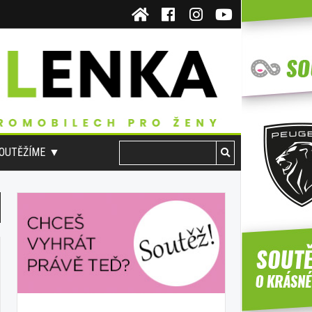
OUTĚŽÍME