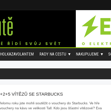
#HOLKAZAVOLANTEM
RADY NA CESTU
NAKUPUJEME
S
0+2+5 VÍTĚZŮ SE STARBUCKS
řelomu roku jste mohli soutěžit o vouchery do Starbucks. Ve hře
vouchery na kávu ve velikosti Tall. Kdo jsou šťastní vítězové? Eva