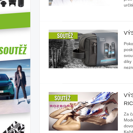
urči
VÝ
Pokož
posk
svou
díky
nez
VÝ
RI
Za č
Mode
dovo
Každ