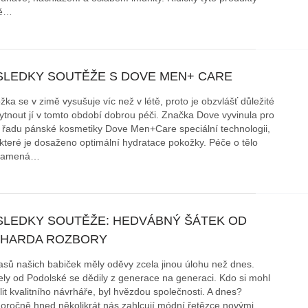
tě…
SLEDKY SOUTĚŽE S DOVE MEN+ CARE
ka se v zimě vysušuje víc než v létě, proto je obzvlášť důležité
ytnout jí v tomto období dobrou péči. Značka Dove vyvinula pro
 řadu pánské kosmetiky Dove Men+Care speciální technologii,
 které je dosaženo optimální hydratace pokožky. Péče o tělo
namená…
SLEDKY SOUTĚŽE: HEDVÁBNÝ ŠÁTEK OD
CHARDA ROZBORY
asů našich babiček měly oděvy zcela jinou úlohu než dnes.
ly od Podolské se dědily z generace na generaci. Kdo si mohl
lit kvalitního návrháře, byl hvězdou společnosti. A dnes?
oročně hned několikrát nás zahlcují módní řetězce novými