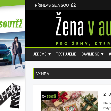
PŘIHLAS SE A SOUTĚŽ
JEDEME
TESTUJEME
BAVÍME SE
VYHRA
2+
Na p
byly 