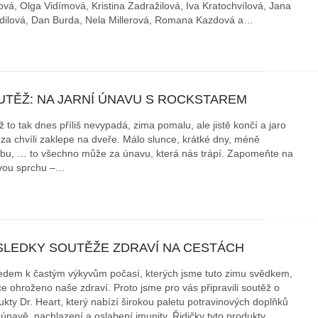
ová, Olga Vidímová, Kristina Zadražilová, Iva Kratochvílová, Jana
dilová, Dan Burda, Nela Millerová, Romana Kazdová a…
áklady správného poutání
Zabavte děti na cestách
autosedačky
překvapivé rady pro bezpečnou
stručně o autosedačkách
UTĚŽ: NA JARNÍ ÚNAVU S ROCKSTAREM
ž to tak dnes příliš nevypadá, zima pomalu, ale jistě končí a jaro
za chvíli zaklepe na dveře. Málo slunce, krátké dny, méně
bu, … to všechno může za únavu, která nás trápí. Zapomeňte na
vou sprchu –…
SLEDKY SOUTĚŽE ZDRAVÍ NA CESTÁCH
edem k častým výkyvům počasí, kterých jsme tuto zimu svědkem,
ce ohroženo naše zdraví. Proto jsme pro vás připravili soutěž o
ukty Dr. Heart, který nabízí širokou paletu potravinových doplňků
 únavě, nachlazení a oslabení imunity. Řidičky tyto produkty