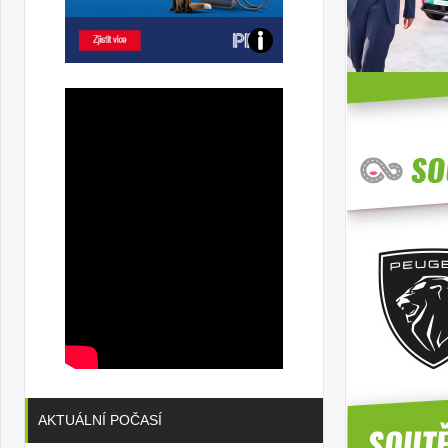
Poznejte
všechny
dobíjecí
stanice
PRE
AKTUÁLNÍ POČASÍ