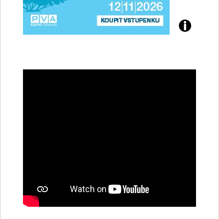
Přijďte
na
konferenci