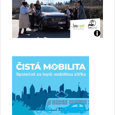
Jaké
jsme
ženy-
řidičky