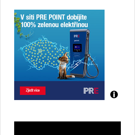
Poznejte
všechny
dobíjecí