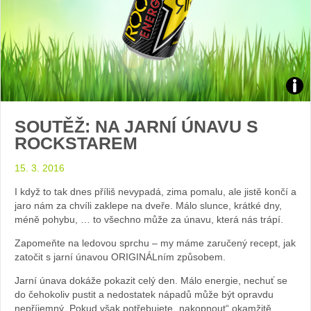
Zdroj
SOUTĚŽ: NA JARNÍ ÚNAVU S
arch
ROCKSTAREM
web
15. 3. 2016
I když to tak dnes příliš nevypadá, zima pomalu, ale jistě končí a
jaro nám za chvíli zaklepe na dveře. Málo slunce, krátké dny,
méně pohybu, … to všechno může za únavu, která nás trápí.
Zapomeňte na ledovou sprchu – my máme zaručený recept, jak
zatočit s jarní únavou ORIGINÁLním způsobem.
Jarní únava dokáže pokazit celý den. Málo energie, nechuť se
do čehokoliv pustit a nedostatek nápadů může být opravdu
nepříjemný. Pokud však potřebujete „nakopnout“ okamžitě,