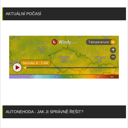
AKTUÁLNÍ POČASÍ
AUTONEHODA - JAK JI SPRÁVNĚ ŘEŠIT?