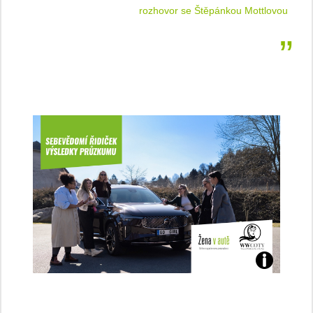
 jízdu
rozhovor se Štěpánkou Mottlovou
Jaké
jsme