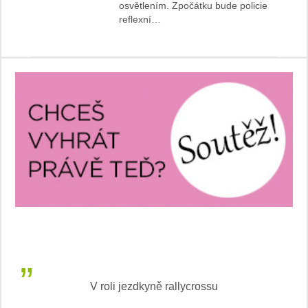
osvětlením. Zpočátku bude policie
reflexní…
V roli jezdkyně rallycrossu
LEA