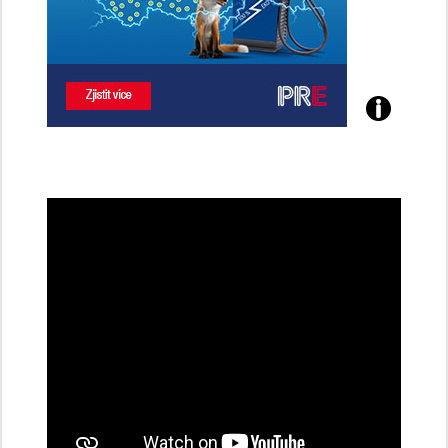
Poznejte
všechny
dobíjecí
stanice
PRE