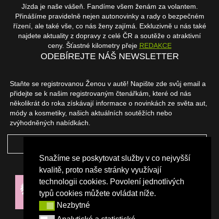
Jízda je naše vášeň. Fandíme všem ženám za volantem.
Přinášíme pravidelně nejen autonovinky a rady o bezpečném
řízení, ale také vše, co nás ženy zajímá. Exkluzivně u nás také
najdete aktuality z dopravy z celé ČR a soutěže o atraktivní
ceny. Šťastné kilometry přeje
REDAKCE
ODEBÍREJTE NÁŠ NEWSLETTER
Staňte se registrovanou Ženou v autě! Napište zde svůj email a
přidejte se k našim registrovaným čtenářkám, které od nás
několikrát do roka získávají informace o novinkách ze světa aut,
módy a kosmetiky, našich aktuálních soutěžích nebo
zvýhodněných nabídkách.
ODEBÍRAT
Snažíme se poskytovat služby v co nejvyšší
NAŠI PARTNEŘI
kvalitě, proto naše stránky využívají
technologii cookies. Povolení jednotlivých
typů cookies můžete ovládat níže.
Nezbytné
Nezbytné