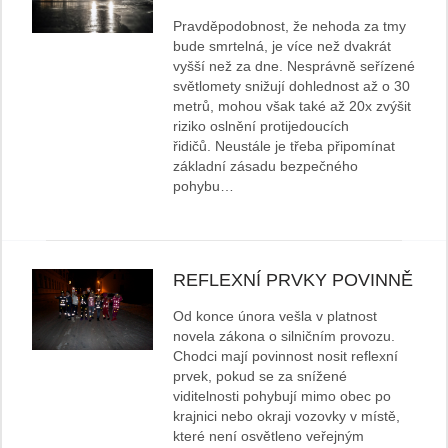
Pravděpodobnost, že nehoda za tmy
bude smrtelná, je více než dvakrát
vyšší než za dne. Nesprávně seřízené
světlomety snižují dohlednost až o 30
metrů, mohou však také až 20x zvýšit
riziko oslnění protijedoucích
řidičů. Neustále je třeba připomínat
základní zásadu bezpečného
pohybu…
REFLEXNÍ PRVKY POVINNĚ
Od konce února vešla v platnost
novela zákona o silničním provozu.
Chodci mají povinnost nosit reflexní
prvek, pokud se za snížené
viditelnosti pohybují mimo obec po
krajnici nebo okraji vozovky v místě,
které není osvětleno veřejným