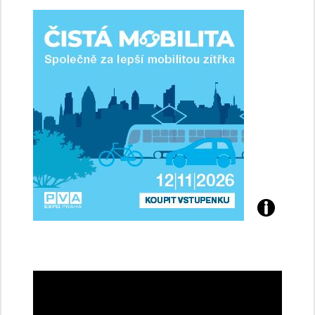
ženy-
řidičky
Přijďte
na
konferenci