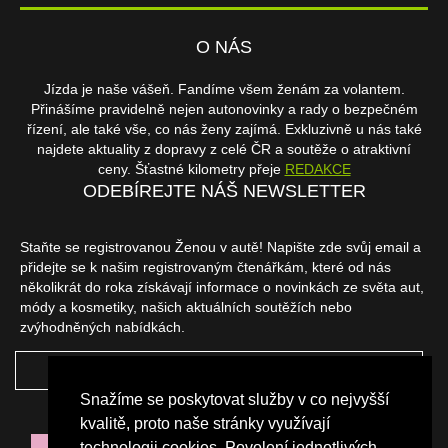
O NÁS
Jízda je naše vášeň. Fandíme všem ženám za volantem.
Přinášíme pravidelně nejen autonovinky a rady o bezpečném
řízení, ale také vše, co nás ženy zajímá. Exkluzivně u nás také
najdete aktuality z dopravy z celé ČR a soutěže o atraktivní
ceny. Šťastné kilometry přeje
REDAKCE
ODEBÍREJTE NÁŠ NEWSLETTER
Staňte se registrovanou Ženou v autě! Napište zde svůj email a
přidejte se k našim registrovaným čtenářkám, které od nás
několikrát do roka získávají informace o novinkách ze světa aut,
módy a kosmetiky, našich aktuálních soutěžích nebo
zvýhodněných nabídkách.
ODEBÍRAT
Snažíme se poskytovat služby v co nejvyšší
NAŠI PARTNEŘI
kvalitě, proto naše stránky využívají
technologii cookies. Povolení jednotlivých