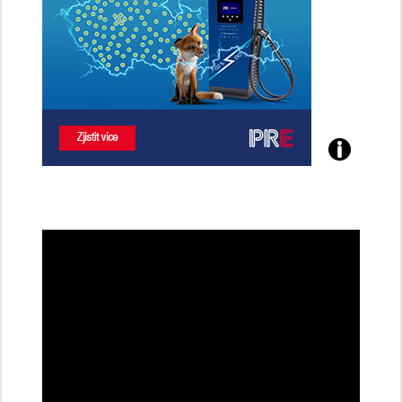
Poznejte
všechny
dobíjecí
stanice
PRE