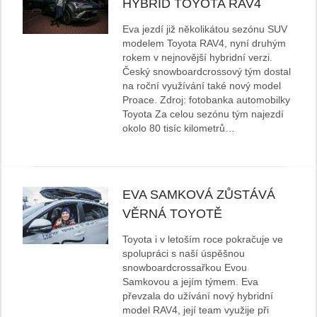
HYBRID TOYOTA RAV4
Eva jezdí již několikátou sezónu SUV
modelem Toyota RAV4, nyní druhým
rokem v nejnovější hybridní verzi.
Český snowboardcrossový tým dostal
na roční využívání také nový model
Proace. Zdroj: fotobanka automobilky
Toyota Za celou sezónu tým najezdí
okolo 80 tisíc kilometrů…
EVA SAMKOVÁ ZŮSTÁVÁ
VĚRNÁ TOYOTĚ
Toyota i v letoším roce pokračuje ve
spolupráci s naší úspěšnou
snowboardcrossařkou Evou
Samkovou a jejím týmem. Eva
převzala do užívání nový hybridní
model RAV4, její team využije při