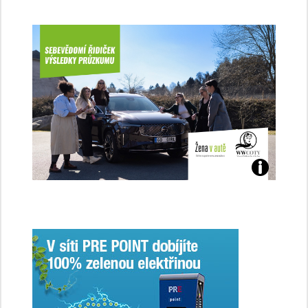
Jaké
jsme
ženy-
řidičky