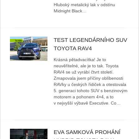
Hluboký metalický lak v odstínu
Midnight Black…
TEST LEGENDÁRNÍHO SUV
TOYOTA RAV4
Krásná pětadvacítka! Je to
neuvěřitelné, ale je to tak. Toyota
RAV4 se už vyrábí čtvrt století.
Zmapovala jsem příčiny oblíbenosti
RAVky u českých řidiček a otestovala
5. generaci tohoto SUV s benzinovým
motorem a pohonem 4×4, a to
v nejvyšší výbavě Executive. Co…
EVA SAMKOVÁ PROHÁNÍ