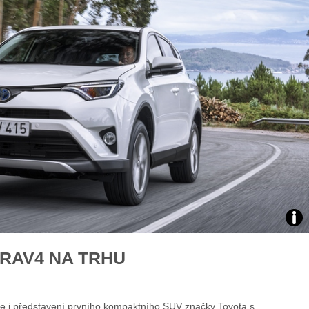
X3: auto roku z pohledu žen
Jak pečovat o auto po zim
Auto mého srdce 2026
rady na
Zdro
 RAV4 NA TRHU
foto
auto
 i představení prvního kompaktního SUV značky Toyota s