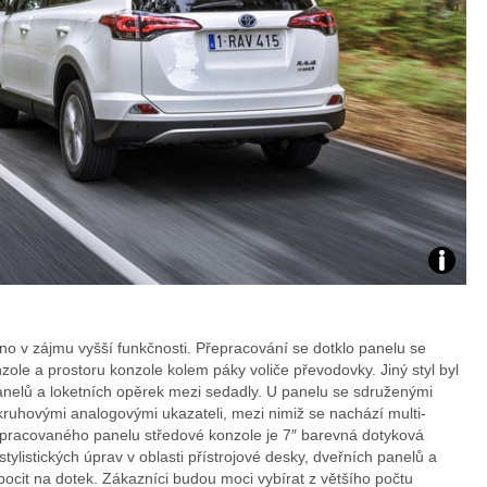
Zdroj:
fotoban
no v zájmu vyšší funkčnosti. Přepracování se dotklo panelu se
nzole a prostoru konzole kolem páky voliče převodovky. Jiný styl byl
automob
panelů a loketních opěrek mezi sedadly. U panelu se sdruženými
 kruhovými analogovými ukazateli, mezi nimiž se nachází multi-
Toyota
přepracovaného panelu středové konzole je 7″ barevná dotyková
ylistických úprav v oblasti přístrojové desky, dveřních panelů a
 pocit na dotek. Zákazníci budou moci vybírat z většího počtu