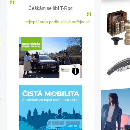
ě
Češkám se líbí T-Roc
Inteligentní p
elektrom
 cestu
nejlepší auto podle laické veřejnosti
sled
Jaké
jsme
j:
ženy-
banka
řidičky
mobilky