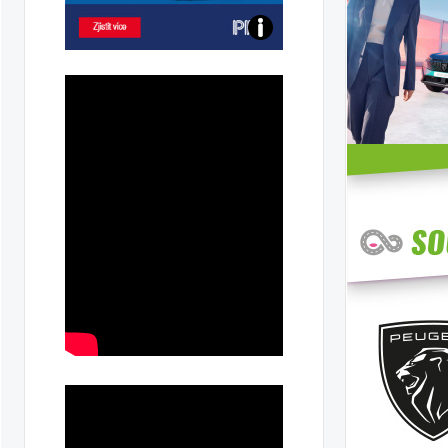
Poznejte
všechny
dobíjecí
stanice
PRE
ka
ilky