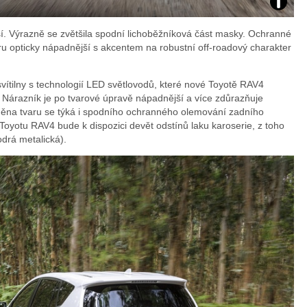
Zdroj:
rší. Výrazně se zvětšila spodní lichoběžníková část masky. Ochranné
fotoban
u opticky nápadnější s akcentem na robustní off-roadový charakter
automob
vítilny s technologií LED světlovodů, které nové Toyotě RAV4
. Nárazník je po tvarové úpravě nápadnější a více zdůrazňuje
Toyota
Změna tvaru se týká i spodního ochranného olemování zadního
 Toyotu RAV4 bude k dispozici devět odstínů laku karoserie, z toho
drá metalická).