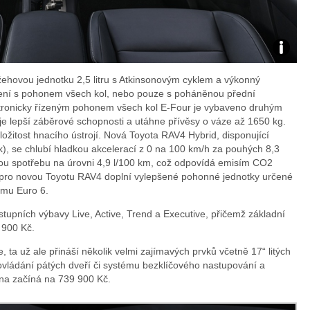
Zdroj:
žehovou jednotku 2,5 litru s Atkinsonovým cyklem a výkonný
fotoban
dení s pohonem všech kol, nebo pouze s poháněnou přední
tronicky řízeným pohonem všech kol E-Four je vybaveno druhým
automob
je lepší záběrové schopnosti a utáhne přívěsy o váze až 1650 kg.
ožitost hnacího ústrojí. Nová Toyota RAV4 Hybrid, disponující
Toyota
 se chlubí hladkou akcelerací z 0 na 100 km/h za pouhých 8,3
ou spotřebu na úrovni 4,9 l/100 km, což odpovídá emisím CO2
í pro novou Toyotu RAV4 doplní vylepšené pohonné jednotky určené
rmu Euro 6.
upních výbavy Live, Active, Trend a Executive, přičemž základní
 900 Kč.
, ta už ale přináší několik velmi zajímavých prvků včetně 17“ litých
 ovládání pátých dveří či systému bezklíčového nastupování a
ena začíná na 739 900 Kč.