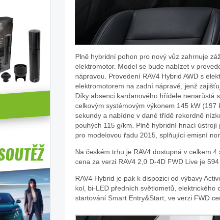
Plně hybridní pohon pro nový vůz zahrnuje zá
elektromotor. Model se bude nabízet v prove
nápravou. Provedení RAV4 Hybrid AWD s elek
elektromotorem na zadní nápravě, jenž zajišťu
Díky absenci kardanového hřídele nenarůstá sl
celkovým systémovým výkonem 145 kW (197 k),
sekundy a nabídne v dané třídě rekordně nízk
pouhých 115 g/km. Plně hybridní hnací ústroj
pro modelovou řadu 2015, splňující emisní no
Na českém trhu je RAV4 dostupná v celkem 4 st
cena za verzi RAV4 2,0 D-4D FWD Live je 594
RAV4 Hybrid je pak k dispozici od výbavy Active
kol, bi-LED předních světlometů, elektrického
startování Smart Entry&Start, ve verzi FWD c