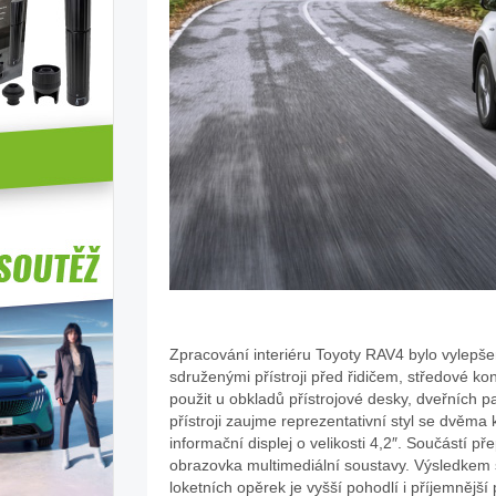
Zpracování interiéru Toyoty RAV4 bylo vylepše
sdruženými přístroji před řidičem, středové ko
použit u obkladů přístrojové desky, dveřních 
přístroji zaujme reprezentativní styl se dvěma
informační displej o velikosti 4,2″. Součástí 
obrazovka multimediální soustavy. Výsledkem st
loketních opěrek je vyšší pohodlí i příjemnější