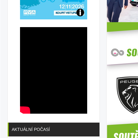
ta
Přijďte
na
konferenci
AKTUÁLNÍ POČASÍ