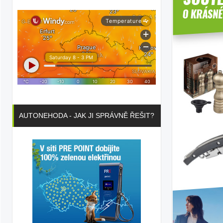
ka
ilky
AUTONEHODA - JAK JI SPRÁVNĚ ŘEŠIT?