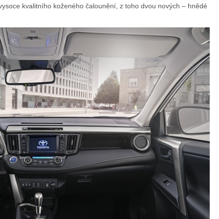
 vysoce kvalitního koženého čalounění, z toho dvou nových – hnědé