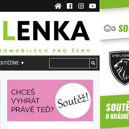
OUTĚŽÍME