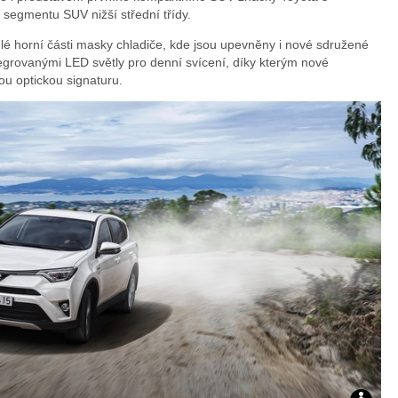
Toyo
segmentu SUV nižší střední třídy.
lé horní části masky chladiče, kde jsou upevněny i nové sdružené
egrovanými LED světly pro denní svícení, díky kterým nové
u optickou signaturu.