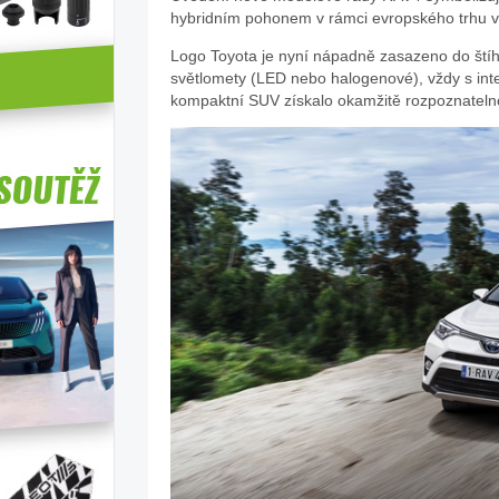
hybridním pohonem v rámci evropského trhu v 
Logo Toyota je nyní nápadně zasazeno do štíh
světlomety (LED nebo halogenové), vždy s int
kompaktní SUV získalo okamžitě rozpoznatelno