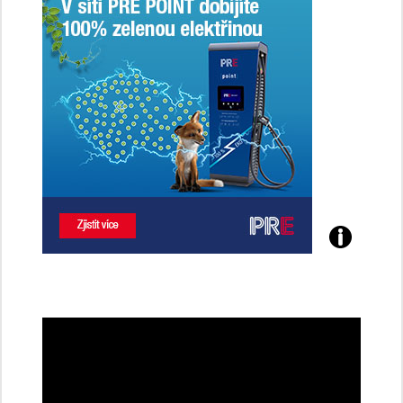
Poznejte
všechny
dobíjecí
stanice