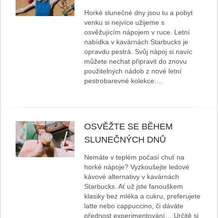
Horké slunečné dny jsou tu a pobyt
venku si nejvíce užijeme s
osvěžujícím nápojem v ruce. Letní
nabídka v kavárnách Starbucks je
opravdu pestrá. Svůj nápoj si navíc
můžete nechat připravit do znovu
použitelných nádob z nové letní
pestrobarevné kolekce….
OSVĚŽTE SE BĚHEM
SLUNEČNÝCH DNŮ
Nemáte v teplém počasí chuť na
horké nápoje? Vyzkoušejte ledové
kávové alternativy v kavárnách
Starbucks. Ať už jste fanouškem
klasiky bez mléka a cukru, preferujete
latte nebo cappuccino, či dáváte
přednost experimentování… Určitě si