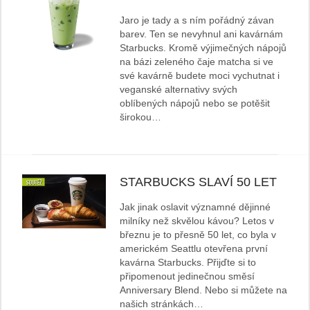
Jaro je tady a s ním pořádný závan
barev. Ten se nevyhnul ani kavárnám
Starbucks. Kromě výjimečných nápojů
na bázi zeleného čaje matcha si ve
své kavárně budete moci vychutnat i
veganské alternativy svých
oblíbených nápojů nebo se potěšit
širokou…
STARBUCKS SLAVÍ 50 LET
Jak jinak oslavit významné dějinné
milníky než skvělou kávou? Letos v
březnu je to přesně 50 let, co byla v
americkém Seattlu otevřena první
kavárna Starbucks. Přijďte si to
připomenout jedinečnou směsí
Anniversary Blend. Nebo si můžete na
našich stránkách…