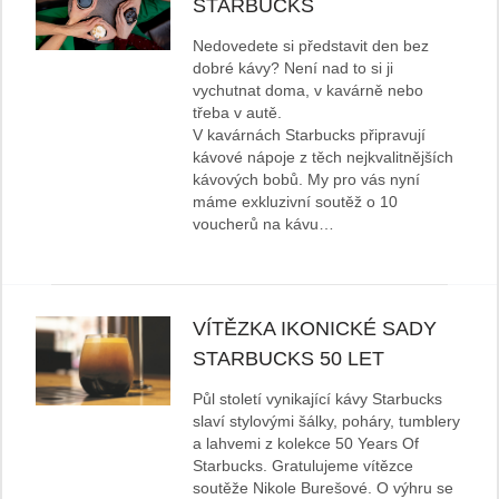
STARBUCKS
Nedovedete si představit den bez
dobré kávy? Není nad to si ji
vychutnat doma, v kavárně nebo
třeba v autě.
V kavárnách Starbucks připravují
kávové nápoje z těch nejkvalitnějších
kávových bobů. My pro vás nyní
máme exkluzivní soutěž o 10
voucherů na kávu…
VÍTĚZKA IKONICKÉ SADY
STARBUCKS 50 LET
Půl století vynikající kávy Starbucks
slaví stylovými šálky, poháry, tumblery
a lahvemi z kolekce 50 Years Of
Starbucks. Gratulujeme vítězce
soutěže Nikole Burešové. O výhru se