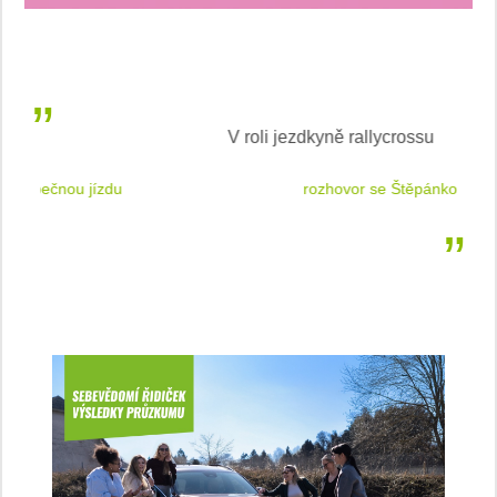
V roli jezdkyně rallycrossu
LEA
 jízdu
rozhovor se Štěpánkou Mottlovou