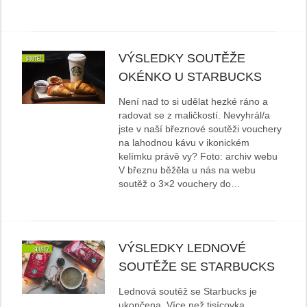
VÝSLEDKY SOUTĚŽE
OKÉNKO U STARBUCKS
Není nad to si udělat hezké ráno a
radovat se z maličkostí. Nevyhrál/a
jste v naší březnové soutěži vouchery
na lahodnou kávu v ikonickém
kelímku právě vy? Foto: archiv webu
V březnu běžěla u nás na webu
soutěž o 3×2 vouchery do…
VÝSLEDKY LEDNOVÉ
SOUTĚŽE SE STARBUCKS
Lednová soutěž se Starbucks je
ukončena. Více než tisícovka