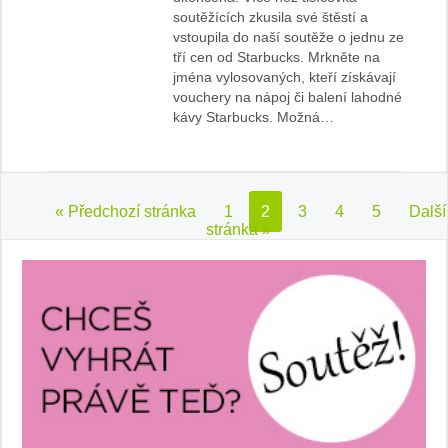
soutěžících zkusila své štěstí a
vstoupila do naší soutěže o jednu ze
tří cen od Starbucks. Mrkněte na
jména vylosovaných, kteří získávají
vouchery na nápoj či balení lahodné
kávy Starbucks. Možná…
« Předchozí stránka
1
2
3
4
5
Další
stránka »