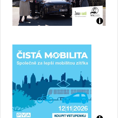
Jaké
jsme
ženy-
řidičky