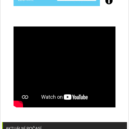
Přijďte
na
konferenci
AKTUÁLNÍ POČASÍ