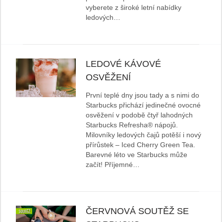
vyberete z široké letní nabídky
ledových…
LEDOVÉ KÁVOVÉ
OSVĚŽENÍ
První teplé dny jsou tady a s nimi do
Starbucks přichází jedinečné ovocné
osvěžení v podobě čtyř lahodných
Starbucks Refresha® nápojů.
Milovníky ledových čajů potěší i nový
přírůstek – Iced Cherry Green Tea.
Barevné léto ve Starbucks může
začít! Příjemné…
ČERVNOVÁ SOUTĚŽ SE