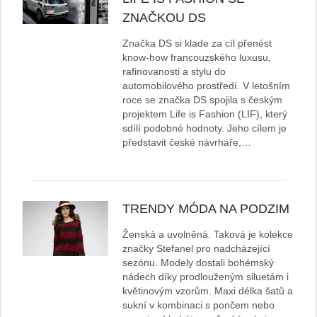
ZNAČKOU DS
Značka DS si klade za cíl přenést
know-how francouzského luxusu,
rafinovanosti a stylu do
automobilového prostředí. V letošním
roce se značka DS spojila s českým
projektem Life is Fashion (LIF), který
sdílí podobné hodnoty. Jeho cílem je
představit české návrháře,…
TRENDY MÓDA NA PODZIM
Ženská a uvolněná. Taková je kolekce
značky Stefanel pro nadcházející
sezónu. Modely dostali bohémský
nádech díky prodlouženým siluetám i
květinovým vzorům. Maxi délka šatů a
sukní v kombinaci s pončem nebo