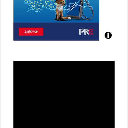
Poznejte
všechny
dobíjecí
stanice
PRE