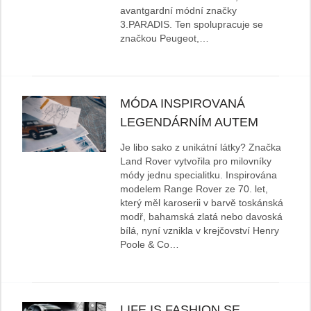
avantgardní módní značky
3.PARADIS. Ten spolupracuje se
značkou Peugeot,…
MÓDA INSPIROVANÁ
LEGENDÁRNÍM AUTEM
Je libo sako z unikátní látky? Značka
Land Rover vytvořila pro milovníky
módy jednu specialitku. Inspirována
modelem Range Rover ze 70. let,
který měl karoserii v barvě toskánská
modř, bahamská zlatá nebo davoská
bílá, nyní vznikla v krejčovství Henry
Poole & Co…
LIFE IS FASHION SE