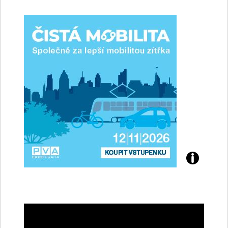
ženy-
řidičky
Přijďte
na
konferenci