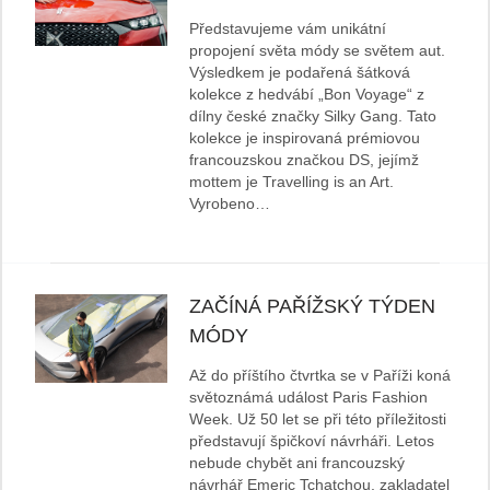
Představujeme vám unikátní
propojení světa módy se světem aut.
Výsledkem je podařená šátková
kolekce z hedvábí „Bon Voyage“ z
dílny české značky Silky Gang. Tato
kolekce je inspirovaná prémiovou
francouzskou značkou DS, jejímž
mottem je Travelling is an Art.
Vyrobeno…
ZAČÍNÁ PAŘÍŽSKÝ TÝDEN
MÓDY
Až do příštího čtvrtka se v Paříži koná
světoznámá událost Paris Fashion
Week. Už 50 let se při této příležitosti
představují špičkoví návrháři. Letos
nebude chybět ani francouzský
návrhář Emeric Tchatchou, zakladatel