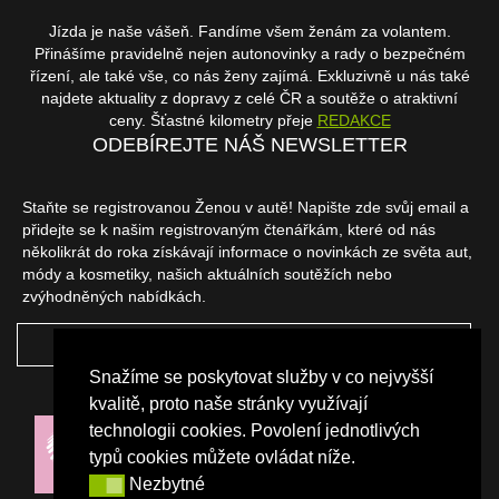
Jízda je naše vášeň. Fandíme všem ženám za volantem.
Přinášíme pravidelně nejen autonovinky a rady o bezpečném
řízení, ale také vše, co nás ženy zajímá. Exkluzivně u nás také
najdete aktuality z dopravy z celé ČR a soutěže o atraktivní
ceny. Šťastné kilometry přeje
REDAKCE
ODEBÍREJTE NÁŠ NEWSLETTER
Staňte se registrovanou Ženou v autě! Napište zde svůj email a
přidejte se k našim registrovaným čtenářkám, které od nás
několikrát do roka získávají informace o novinkách ze světa aut,
módy a kosmetiky, našich aktuálních soutěžích nebo
zvýhodněných nabídkách.
ODEBÍRAT
Snažíme se poskytovat služby v co nejvyšší
NAŠI PARTNEŘI
kvalitě, proto naše stránky využívají
technologii cookies. Povolení jednotlivých
typů cookies můžete ovládat níže.
Nezbytné
Nezbytné