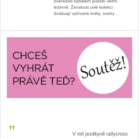
oversized kabátem působí velmi
ležérně. Ženskost celé kolekci
dodávají vyšívané květy, svetry…
V roli jezdkyně rallycrossu
LEA