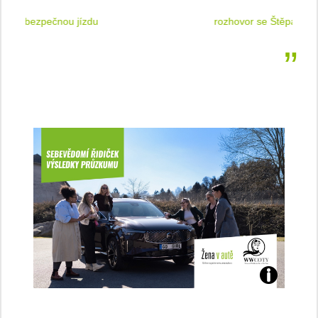
 jízdu
rozhovor se Štěpánkou Mottlovou
Jaké
jsme