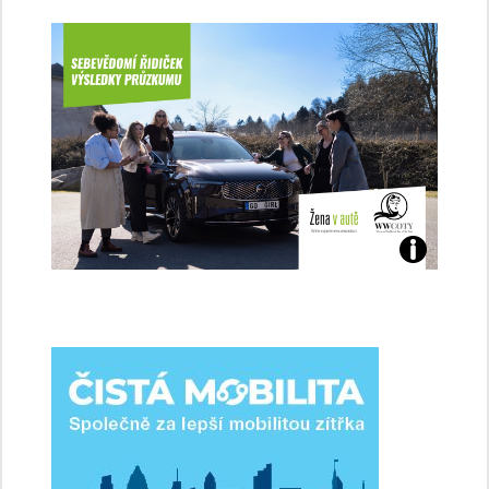
Jaké
jsme
ženy-
řidičky