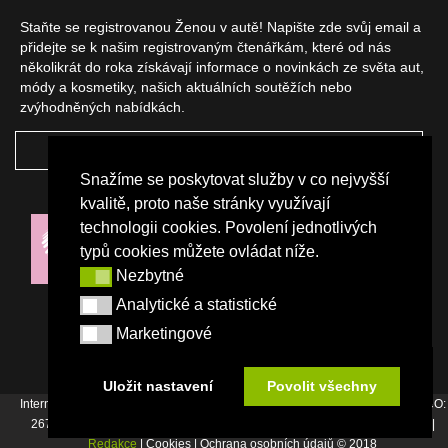
Staňte se registrovanou Ženou v autě! Napište zde svůj email a
přidejte se k našim registrovaným čtenářkám, které od nás
několikrát do roka získávají informace o novinkách ze světa aut,
módy a kosmetiky, našich aktuálních soutěžích nebo
zvýhodněných nabídkách.
ODEBÍRAT
Snažíme se poskytovat služby v co nejvyšší
NAŠI PARTNEŘI
kvalitě, proto naše stránky využívají
technologii cookies. Povolení jednotlivých
typů cookies můžete ovládat níže.
Nezbytné
Nezbytné
Analytické a statistické
Analytické a statistické
Marketingové
Marketingové
Uložit nastavení
Povolit všechny
Internetový magazín Žena v autě vydává vydavatelství Srdce Evropy s.r.o., IČO:
26744007, Bořivojova 17, Praha 3, Tel. : +420 222 726 364 |
Napište nám
|
Redakce
| Cookies | Ochrana osobních údajů © 2018