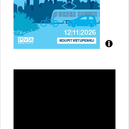
Přijďte
na
konferenci