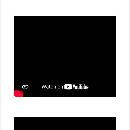
všechny
dobíjecí
stanice
PRE