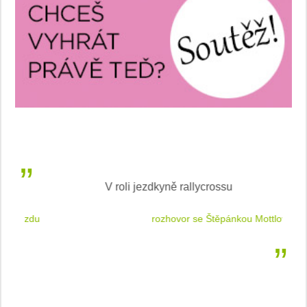
V roli jezdkyně rallycrossu
LEA
 jízdu
rozhovor se Štěpánkou Mottlovou