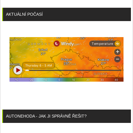
AKTUÁLNÍ POČASÍ
AUTONEHODA - JAK JI SPRÁVNĚ ŘEŠIT?