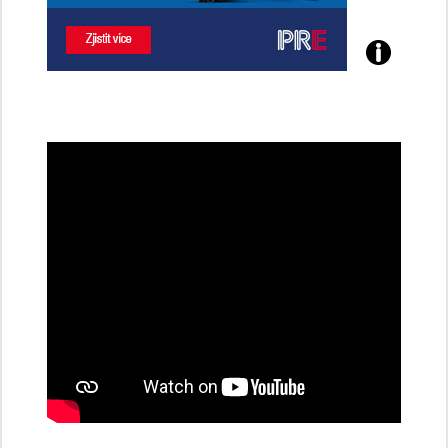
Poznejte
všechny
dobíjecí
stanice
PRE