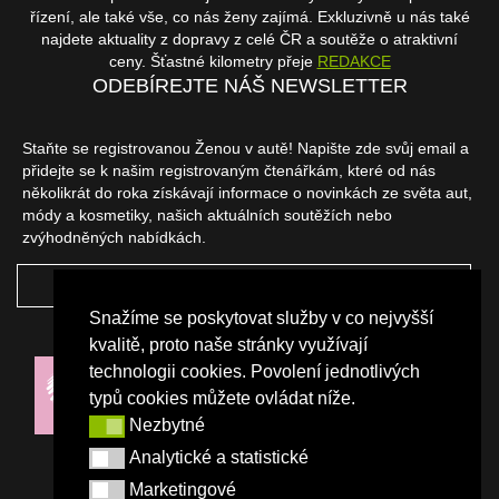
řízení, ale také vše, co nás ženy zajímá. Exkluzivně u nás také
najdete aktuality z dopravy z celé ČR a soutěže o atraktivní
ceny. Šťastné kilometry přeje
REDAKCE
ODEBÍREJTE NÁŠ NEWSLETTER
Staňte se registrovanou Ženou v autě! Napište zde svůj email a
přidejte se k našim registrovaným čtenářkám, které od nás
několikrát do roka získávají informace o novinkách ze světa aut,
módy a kosmetiky, našich aktuálních soutěžích nebo
zvýhodněných nabídkách.
ODEBÍRAT
Snažíme se poskytovat služby v co nejvyšší
NAŠI PARTNEŘI
kvalitě, proto naše stránky využívají
technologii cookies. Povolení jednotlivých
typů cookies můžete ovládat níže.
Nezbytné
Nezbytné
Analytické a statistické
Analytické a statistické
Marketingové
Marketingové