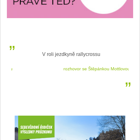
V roli jezdkyně rallycrossu
LEA
 jízdu
rozhovor se Štěpánkou Mottlovou