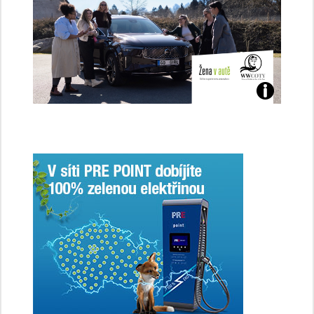
Jaké
jsme
ženy-
řidičky