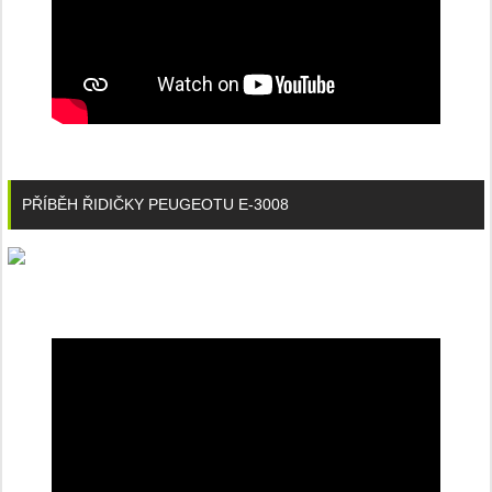
PŘÍBĚH ŘIDIČKY PEUGEOTU E-3008