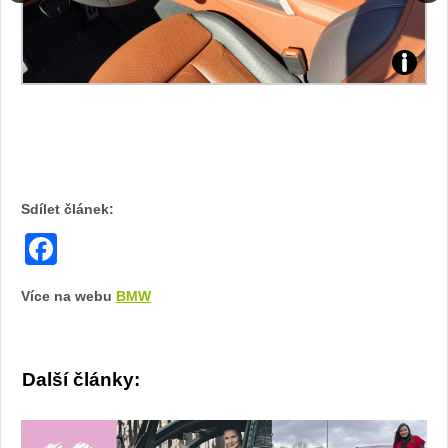
Foto:
Foto:
Sabina
Sabina
Kvášová
Kvášov
Sdílet článek:
Facebook
Více na webu
BMW
Další články: