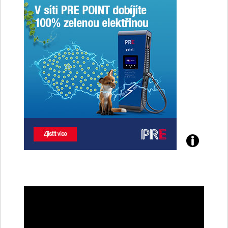
Poznejte
všechny
dobíjecí
stanice