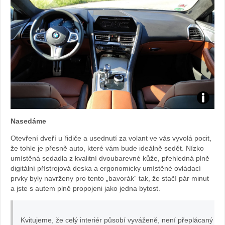
Foto:
Nasedáme
Sabina
Otevření dveří u řidiče a usednutí za volant ve vás vyvolá pocit,
že tohle je přesně auto, které vám bude ideálně sedět. Nízko
Kvášov
umístěná sedadla z kvalitní dvoubarevné kůže, přehledná plně
digitální přístrojová deska a ergonomicky umístěné ovládací
prvky byly navrženy pro tento „bavorák“ tak, že stačí pár minut
a jste s autem plně propojeni jako jedna bytost.
Kvitujeme, že celý interiér působí vyváženě, není přeplácaný