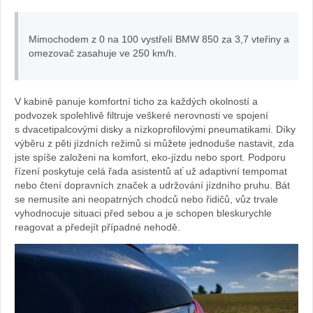
Mimochodem z 0 na 100 vystřelí BMW 850 za 3,7 vteřiny a
omezovač zasahuje ve 250 km/h.
V kabině panuje komfortní ticho za každých okolností a
podvozek spolehlivě filtruje veškeré nerovnosti ve spojení
s dvacetipalcovými disky a nízkoprofilovými pneumatikami. Díky
výběru z pěti jízdních režimů si můžete jednoduše nastavit, zda
jste spíše založeni na komfort, eko-jízdu nebo sport. Podporu
řízení poskytuje celá řada asistentů ať už adaptivní tempomat
nebo čtení dopravních značek a udržování jízdního pruhu. Bát
se nemusíte ani neopatrných chodců nebo řidičů, vůz trvale
vyhodnocuje situaci před sebou a je schopen bleskurychle
reagovat a předejít případné nehodě.