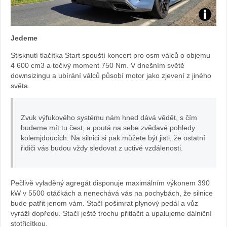
Foto:
Jedeme
Sabina
Stisknutí tlačítka Start spouští koncert pro osm válců o objemu
4 600 cm3 a točivý moment 750 Nm. V dnešním světě
Kvášov
downsizingu a ubírání válců působí motor jako zjevení z jiného
světa.
Zvuk výfukového systému nám hned dává vědět, s čím
budeme mít tu čest, a poutá na sebe zvědavé pohledy
kolemjdoucích. Na silnici si pak můžete být jisti, že ostatní
řidiči vás budou vždy sledovat z uctivé vzdálenosti.
Pečlivě vyladěný agregát disponuje maximálním výkonem 390
kW v 5500 otáčkách a nenechává vás na pochybách, že silnice
bude patřit jenom vám. Stačí pošimrat plynový pedál a vůz
vyráží dopředu. Stačí ještě trochu přitlačit a upalujeme dálniční
stotřicítkou.