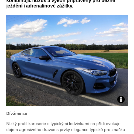
kombinující luxus a výkon připravený pro běžné
ježdění i adrenalinové zážitky.
Foto:
Díváme se
Sabina
Nízký profil karoserie s typickými ledvinkami na přídi evokuje
dojem agresivního dravce s prvky elegance typické pro značku
Kvášov