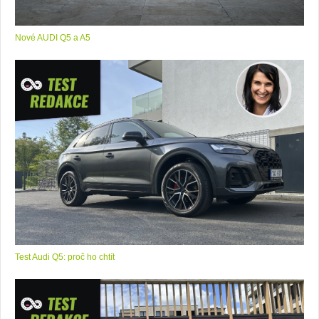
Nové AUDI Q5 a A5
Test Audi Q5: proč ho chtít