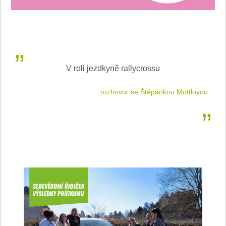
V roli jezdkyně rallycrossu
LEA
 jízdu
rozhovor se Štěpánkou Mottlovou