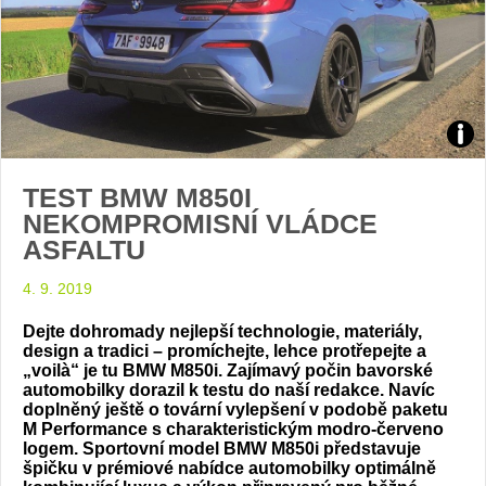
Zdroj
TEST BMW M850I
foto
NEKOMPROMISNÍ VLÁDCE
ASFALTU
auto
4. 9. 2019
BM
Dejte dohromady nejlepší technologie, materiály,
design a tradici – promíchejte, lehce protřepejte a
„voilà“ je tu BMW M850i. Zajímavý počin bavorské
automobilky dorazil k testu do naší redakce. Navíc
doplněný ještě o tovární vylepšení v podobě paketu
M Performance s charakteristickým modro-červeno
logem. Sportovní model BMW M850i představuje
špičku v prémiové nabídce automobilky optimálně