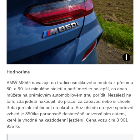
Foto:
Hodnotíme
Sabina
BMW M850i navazuje na tradici osmičkového modelu z přelomu
80. a 90. let minulého století a patří mezi to nejlepší, co dnes
Kvášov
můžete na prémiovém automobilovém trhu pořídit. Nezáleží na
tom, zda jedete nakoupit, do práce, za zábavou nebo si chcete
třeba jen tak zablbnout na okruhu. Bez ohledu na ryze sportovní
vzhled je 850tka paradoxně dostatečně univerzálním autem,
které je vhodné na každodenní ježdění. Cena vozu činí 3 961
936 Kč.