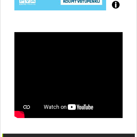
Přijďte
na
konferenci