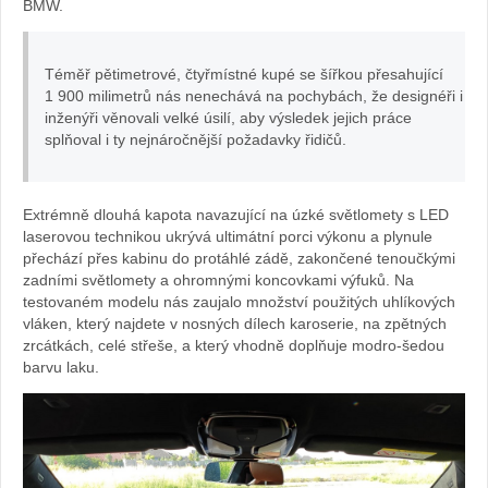
BMW.
Téměř pětimetrové, čtyřmístné kupé se šířkou přesahující
1 900 milimetrů nás nenechává na pochybách, že designéři i
inženýři věnovali velké úsilí, aby výsledek jejich práce
splňoval i ty nejnáročnější požadavky řidičů.
Extrémně dlouhá kapota navazující na úzké světlomety s LED
laserovou technikou ukrývá ultimátní porci výkonu a plynule
přechází přes kabinu do protáhlé zádě, zakončené tenoučkými
zadními světlomety a ohromnými koncovkami výfuků. Na
testovaném modelu nás zaujalo množství použitých uhlíkových
vláken, který najdete v nosných dílech karoserie, na zpětných
zrcátkách, celé střeše, a který vhodně doplňuje modro-šedou
barvu laku.