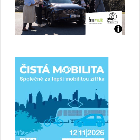
Jaké
jsme
ženy-
řidičky