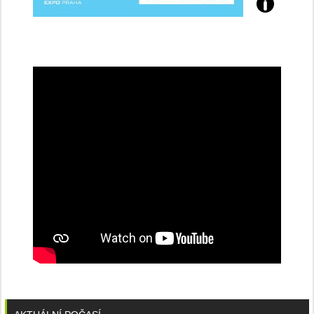
Přijďte
na
konferenci