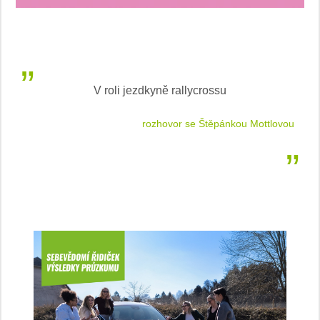
V roli jezdkyně rallycrossu
LEA
 jízdu
rozhovor se Štěpánkou Mottlovou