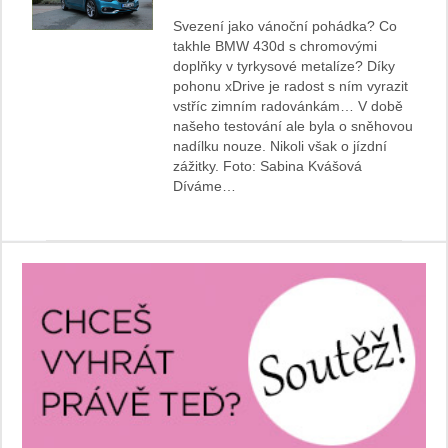
Svezení jako vánoční pohádka? Co
takhle BMW 430d s chromovými
doplňky v tyrkysové metalíze? Díky
pohonu xDrive je radost s ním vyrazit
vstříc zimním radovánkám… V době
našeho testování ale byla o sněhovou
nadílku nouze. Nikoli však o jízdní
zážitky. Foto: Sabina Kvášová
Díváme…