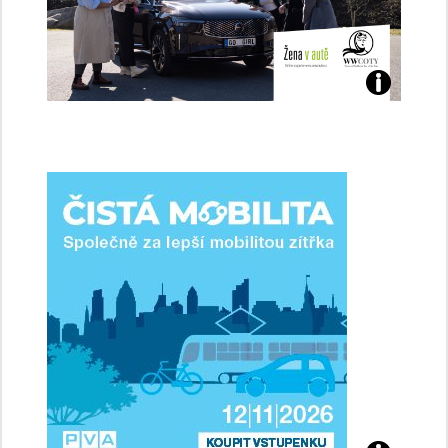
Jaké
jsme
ženy-
řidičky