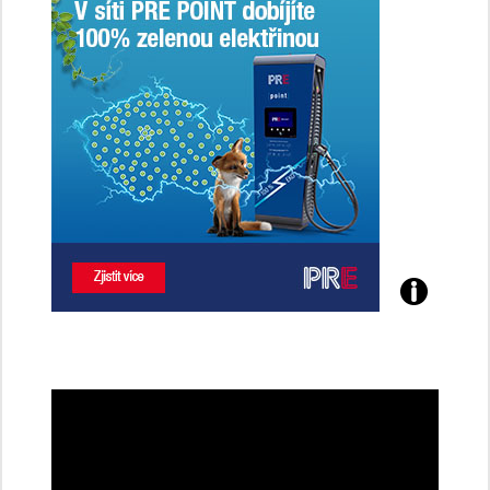
Poznejte
všechny
dobíjecí
stanice