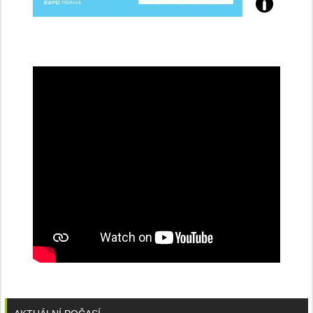
Přijďte
na
konferenci