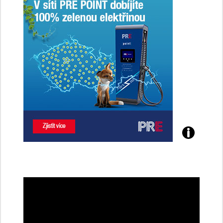
Poznejte
všechny
dobíjecí
stanice