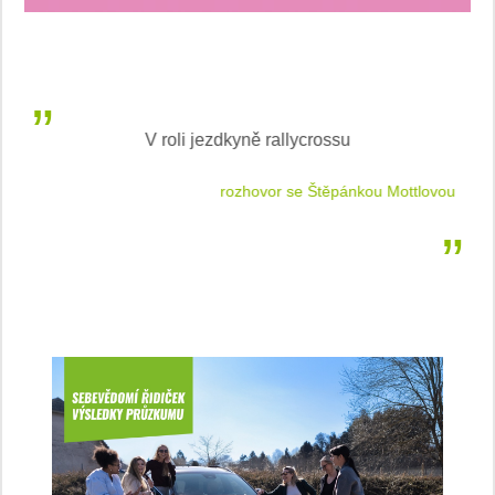
V roli jezdkyně rallycrossu
LEA
 jízdu
rozhovor se Štěpánkou Mottlovou