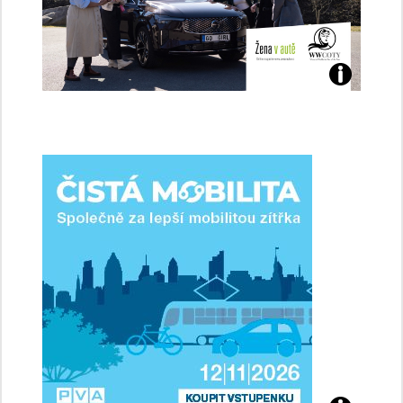
Jaké
jsme
ženy-
řidičky