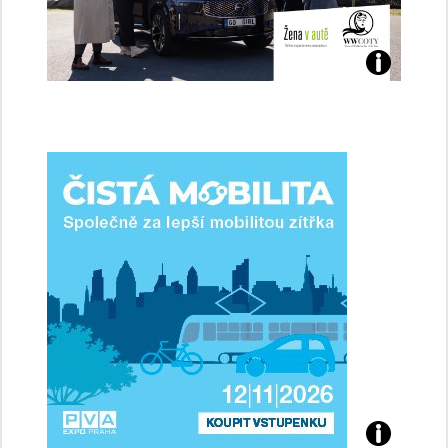
Jaké
jsme
ženy-
řidičky
Přijďte