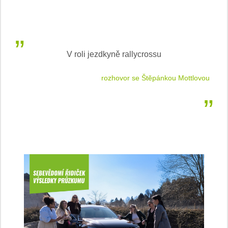
V roli jezdkyně rallycrossu
LEA
 jízdu
rozhovor se Štěpánkou Mottlovou