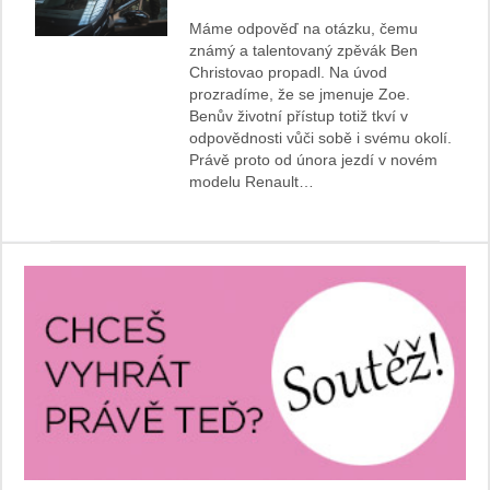
Máme odpověď na otázku, čemu
známý a talentovaný zpěvák Ben
Christovao propadl. Na úvod
prozradíme, že se jmenuje Zoe.
Benův životní přístup totiž tkví v
odpovědnosti vůči sobě i svému okolí.
Právě proto od února jezdí v novém
modelu Renault…