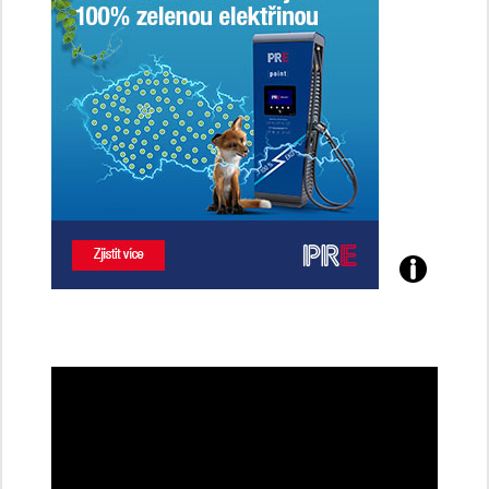
Poznejte
všechny
dobíjecí
stanice
PRE