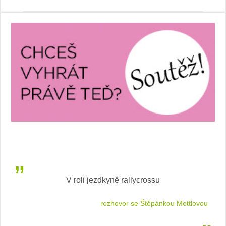
V roli jezdkyně rallycrossu
LEA
 jízdu
rozhovor se Štěpánkou Mottlovou