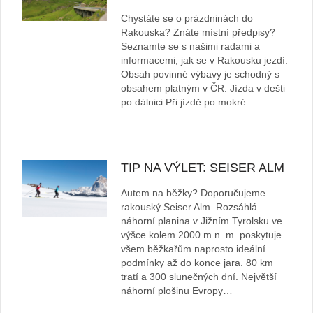
Chystáte se o prázdninách do
Rakouska? Znáte místní předpisy?
Seznamte se s našimi radami a
informacemi, jak se v Rakousku jezdí.
Obsah povinné výbavy je schodný s
obsahem platným v ČR. Jízda v dešti
po dálnici Při jízdě po mokré…
TIP NA VÝLET: SEISER ALM
Autem na běžky? Doporučujeme
rakouský Seiser Alm. Rozsáhlá
náhorní planina v Jižním Tyrolsku ve
výšce kolem 2000 m n. m. poskytuje
všem běžkařům naprosto ideální
podmínky až do konce jara. 80 km
tratí a 300 slunečných dní. Největší
náhorní plošinu Evropy…