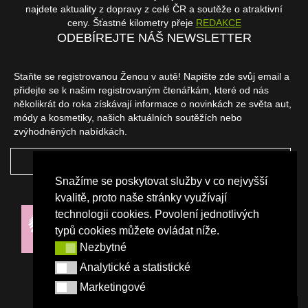
najdete aktuality z dopravy z celé ČR a soutěže o atraktivní
ceny. Šťastné kilometry přeje
REDAKCE
ODEBÍREJTE NÁŠ NEWSLETTER
Staňte se registrovanou Ženou v autě! Napište zde svůj email a
přidejte se k našim registrovaným čtenářkám, které od nás
několikrát do roka získávají informace o novinkách ze světa aut,
módy a kosmetiky, našich aktuálních soutěžích nebo
zvýhodněných nabídkách.
ODEBÍRAT
Snažíme se poskytovat služby v co nejvyšší
NAŠI PARTNEŘI
kvalitě, proto naše stránky využívají
technologii cookies. Povolení jednotlivých
typů cookies můžete ovládat níže.
Nezbytné
Nezbytné
Analytické a statistické
Analytické a statistické
Marketingové
Marketingové