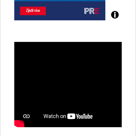
Poznejte
všechny
dobíjecí
stanice
PRE