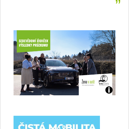
Jaké
jsme
ženy-