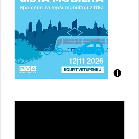
řidičky
Přijďte
na
konferenci