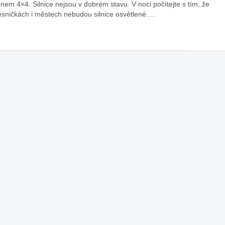
nem 4×4. Silnice nejsou v dobrém stavu. V noci počítejte s tím, že
esničkách i městech nebudou silnice osvětlené….
áklady správného poutání
Zabavte děti na cestách
autosedačky
překvapivé rady pro bezpečnou
stručně o autosedačkách