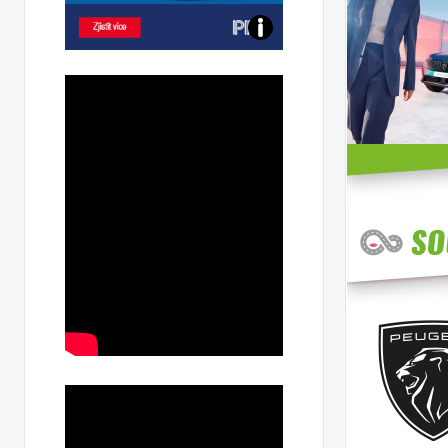
Poznejte
všechny
dobíjecí
stanice
PRE