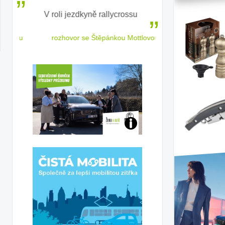
V roli jezdkyně rallycrossu
LEAF od Nissa
ženským a
 jízdu
rozhovor se Štěpánkou Mottlovou
Jaké
jsme
ženy-
řidičky