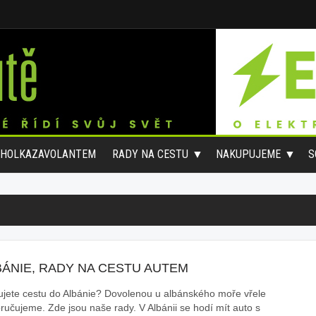
#HOLKAZAVOLANTEM
RADY NA CESTU
NAKUPUJEME
S
BÁNIE, RADY NA CESTU AUTEM
ujete cestu do Albánie? Dovolenou u albánského moře vřele
ručujeme. Zde jsou naše rady. V Albánii se hodí mít auto s