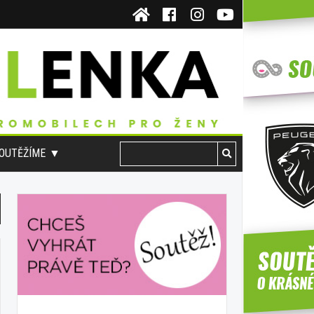
OUTĚŽÍME