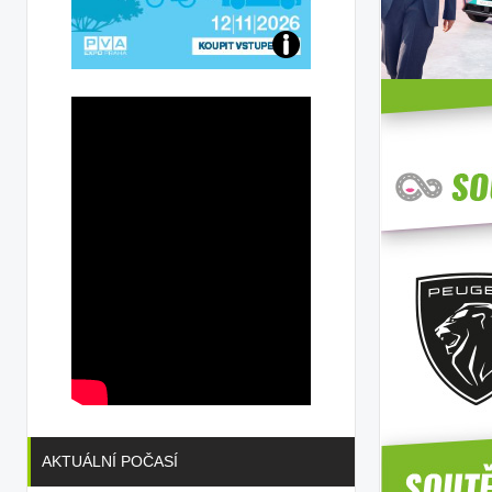
Přijďte
na
konferenci
AKTUÁLNÍ POČASÍ