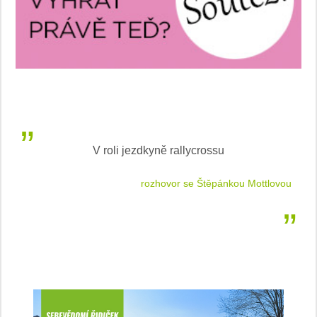
V roli jezdkyně rallycrossu
LEA
 jízdu
rozhovor se Štěpánkou Mottlovou