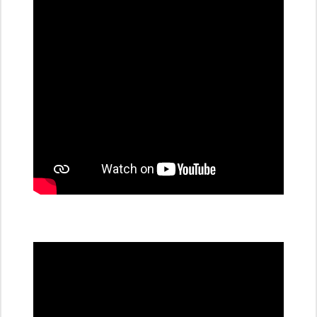
dobíjecí
stanice
PRE