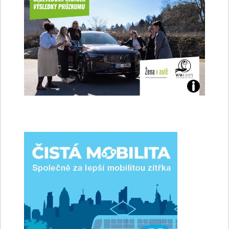
Jaké
jsme
ženy-
řidičky