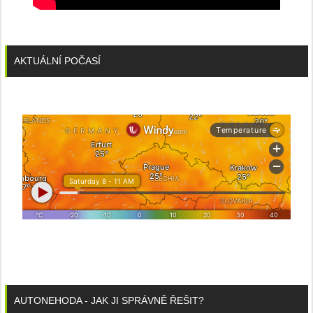
AKTUÁLNÍ POČASÍ
AUTONEHODA - JAK JI SPRÁVNĚ ŘEŠIT?