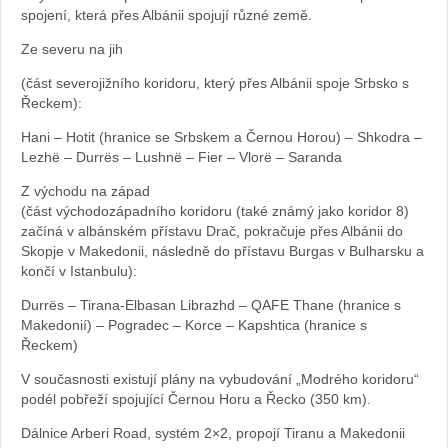
spojení, která přes Albánii spojují různé země.
Ze severu na jih
(část severojižního koridoru, který přes Albánii spoje Srbsko s
Řeckem):
Hani – Hotit (hranice se Srbskem a Černou Horou) – Shkodra –
Lezhë – Durrës – Lushnë – Fier – Vlorë – Saranda
Z východu na západ
(část východozápadního koridoru (také známý jako koridor 8)
začíná v albánském přístavu Drač, pokračuje přes Albánii do
Skopje v Makedonii, následně do přístavu Burgas v Bulharsku a
končí v Istanbulu):
Durrës – Tirana-Elbasan Librazhd – QAFE Thane (hranice s
Makedonií) – Pogradec – Korce – Kapshtica (hranice s
Řeckem)
V současnosti existují plány na vybudování „Modrého koridoru“
podél pobřeží spojující Černou Horu a Řecko (350 km).
Dálnice Arberi Road, systém 2×2, propojí Tiranu a Makedonii