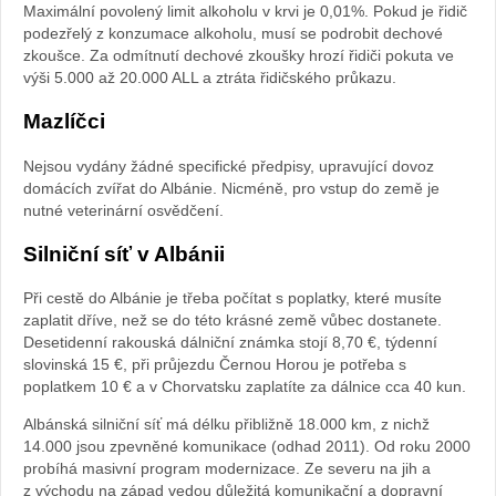
Maximální povolený limit alkoholu v krvi je 0,01%. Pokud je řidič
podezřelý z konzumace alkoholu, musí se podrobit dechové
zkoušce. Za odmítnutí dechové zkoušky hrozí řidiči pokuta ve
výši 5.000 až 20.000 ALL a ztráta řidičského průkazu.
Mazlíčci
Nejsou vydány žádné specifické předpisy, upravující dovoz
domácích zvířat do Albánie. Nicméně, pro vstup do země je
nutné veterinární osvědčení.
Silniční síť v Albánii
Při cestě do Albánie je třeba počítat s poplatky, které musíte
zaplatit dříve, než se do této krásné země vůbec dostanete.
Desetidenní rakouská dálniční známka stojí 8,70 €, týdenní
slovinská 15 €, při průjezdu Černou Horou je potřeba s
poplatkem 10 € a v Chorvatsku zaplatíte za dálnice cca 40 kun.
Albánská silniční síť má délku přibližně 18.000 km, z nichž
14.000 jsou zpevněné komunikace (odhad 2011). Od roku 2000
probíhá masivní program modernizace. Ze severu na jih a
z východu na západ vedou důležitá komunikační a dopravní