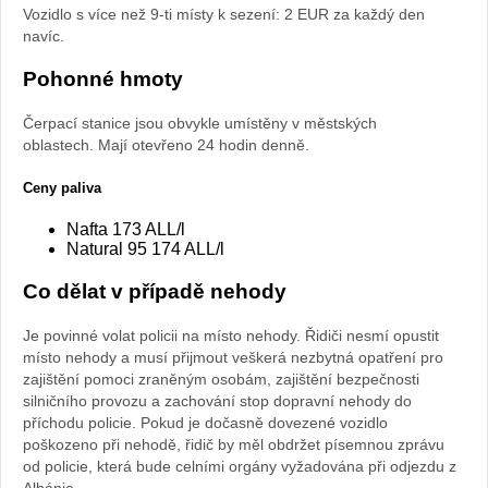
Vozidlo s více než 9-ti místy k sezení: 2 EUR za každý den
navíc.
Pohonné hmoty
Čerpací stanice jsou obvykle umístěny v městských
oblastech. Mají otevřeno 24 hodin denně.
Ceny paliva
Nafta 173 ALL/l
Natural 95 174 ALL/l
Co dělat v případě nehody
Je povinné volat policii na místo nehody. Řidiči nesmí opustit
místo nehody a musí přijmout veškerá nezbytná opatření pro
zajištění pomoci zraněným osobám, zajištění bezpečnosti
silničního provozu a zachování stop dopravní nehody do
příchodu policie. Pokud je dočasně dovezené vozidlo
poškozeno při nehodě, řidič by měl obdržet písemnou zprávu
od policie, která bude celními orgány vyžadována při odjezdu z
Albánie.