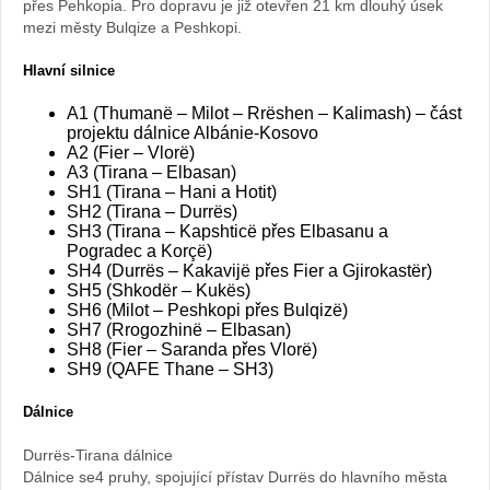
přes Pehkopia. Pro dopravu je již otevřen 21 km dlouhý úsek
mezi městy Bulqize a Peshkopi.
Hlavní silnice
A1 (Thumanë – Milot – Rrëshen – Kalimash) – část
projektu dálnice Albánie-Kosovo
A2 (Fier – Vlorë)
A3 (Tirana – Elbasan)
SH1 (Tirana – Hani a Hotit)
SH2 (Tirana – Durrës)
SH3 (Tirana – Kapshticë přes Elbasanu a
Pogradec a Korçë)
SH4 (Durrës – Kakavijë přes Fier a Gjirokastër)
SH5 (Shkodër – Kukës)
SH6 (Milot – Peshkopi přes Bulqizë)
SH7 (Rrogozhinë – Elbasan)
SH8 (Fier – Saranda přes Vlorë)
SH9 (QAFE Thane – SH3)
Dálnice
Durrës-Tirana dálnice
Dálnice se4 pruhy, spojující přístav Durrës do hlavního města