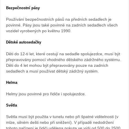
Bezpečnostní pásy
Používání bezpečnostních pásů na předních sedadlech je
povinné. Pásy jsou také povinné na zadních sedadlech všech
vozidel vyrobených po květnu 1990.
Dětské autosedačky
Děti do 12-ti let, které cestují na sedadle spolujezdce, musí být
přepravovány pomocí vhodného dětského zádržného systému.
Děti do 4 let mohou být přepravovány pouze na zadních
sedadlech a musí používat dětský zádržný systém.
Helma
Helmy jsou povinné pro řidiče i spolujezdce.
Světla
Světla musí být použita v tunelu nebo při špatné viditelnosti (v
mlze, silném dešti nebo při sněžení). V případě nedodržení
tohoto nařízení je řidiči udělena pokuta ve výši od 500 do 2500