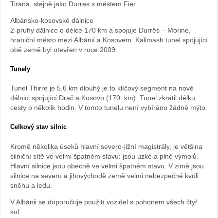
Tirana, stejně jako Durres s městem Fier.
Albánsko-kosovské dálnice
2-pruhy dálnice o délce 170 km a spojuje Durrës – Morine,
hraniční město mezi Albánií a Kosovem. Kalimash tunel spojující
obě země byl otevřen v roce 2009.
Tunely
Tunel Thirre je 5,6 km dlouhý je to klíčový segment na nové
dálnici spojující Drač a Kosovo (170. km). Tunel zkrátil délku
cesty o několik hodin. V tomto tunelu není vybíráno žádné mýto.
Celkový stav silnic
Kromě několika úseků hlavní severo-jižní magistrály, je většina
silniční sítě ve velmi špatném stavu: jsou úzké a plné výmolů.
Hlavní silnice jsou obecně ve velmi špatném stavu. V zimě jsou
silnice na severu a jihovýchodě země velmi nebezpečné kvůli
sněhu a ledu.
V Albánii se doporučuje použití vozidel s pohonem všech čtyř
kol.