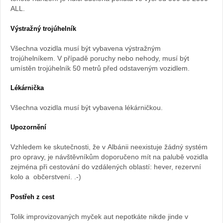
ALL.
Výstražný trojúhelník
Všechna vozidla musí být vybavena výstražným
trojúhelníkem. V případě poruchy nebo nehody, musí být
umístěn trojúhelník 50 metrů před odstaveným vozidlem.
Lékárnička
Všechna vozidla musí být vybavena lékárničkou.
Upozornění
Vzhledem ke skutečnosti, že v Albánii neexistuje žádný systém
pro opravy, je návštěvníkům doporučeno mít na palubě vozidla
zejména při cestování do vzdálených oblastí: hever, rezervní
kolo a občerstvení. .-)
Postřeh z cest
Tolik improvizovaných myček aut nepotkáte nikde jinde v