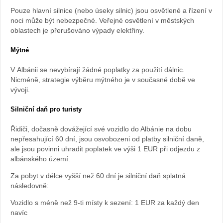
Pouze hlavní silnice (nebo úseky silnic) jsou osvětlené a řízení v
noci může být nebezpečné. Veřejné osvětlení v městských
oblastech je přerušováno výpady elektřiny.
Mýtné
V Albánii se nevybírají žádné poplatky za použití dálnic.
Nicméně, strategie výběru mýtného je v současné době ve
vývoji.
Silniční daň pro turisty
Řidiči, dočasně dovážející své vozidlo do Albánie na dobu
nepřesahující 60 dní, jsou osvobozeni od platby silniční daně,
ale jsou povinni uhradit poplatek ve výši 1 EUR při odjezdu z
albánského území.
Za pobyt v délce vyšší než 60 dní je silniční daň splatná
následovně:
Vozidlo s méně než 9-ti místy k sezení: 1 EUR za každý den
navíc