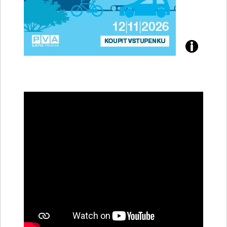
Přijďte
na
konferenci