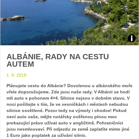
Zdroj
ALBÁNIE, RADY NA CESTU
arch
AUTEM
web
1. 8. 2018
Plánujete cestu do Albánie? Dovolenou u albánského moře
vřele doporučujeme. Zde jsou naše rady. V Albánii se hodí
mít auto s pohonem 4×4. Silnice nejsou v dobrém stavu. V
noci počítejte s tím, že ve vesničkách i městech nebudou
silnice osvětlené. Pozor tedy na výmoly i chodce!
Pokud
není auto vaše, mějte notářsky ověřenou plnou moc
prokazující právo užívat auto v angličtině. Pohraničníci
jsou nesmlouvaví. Při odjezdu ze země zaplatíte mimo jiné
1 Euro jako poplatek za užívání silnic.