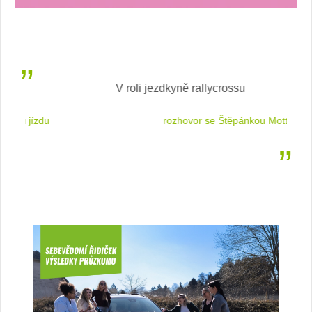
V roli jezdkyně rallycrossu
LEA
 jízdu
rozhovor se Štěpánkou Mottlovou