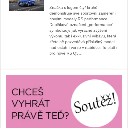
Značka s logem čtyř kruhů
demonstruje své sportovní zaměření
novými modely RS performance.
Doplňkové označení „performance“
symbolizuje jak výrazné zvýšení
výkonu, tak i exkluzivní výbavu, která
zřetelně pozvedává příslušný model
nad ostatní verze v nabídce. To platí i
pro nové RS Q3…