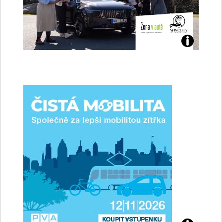
Jaké
jsme
ženy-
řidičky