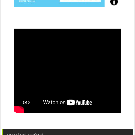
Přijďte
na
konferenci