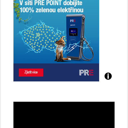
Poznejte
všechny
dobíjecí
stanice