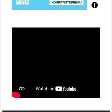
Přijďte
na
konferenci