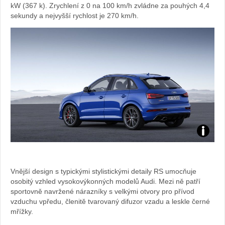
kW (367 k). Zrychlení z 0 na 100 km/h zvládne za pouhých 4,4
sekundy a nejvyšší rychlost je 270 km/h.
Zdroj:
fotoban
Vnější design s typickými stylistickými detaily RS umocňuje
osobitý vzhled vysokovýkonných modelů Audi. Mezi ně patří
automob
sportovně navržené nárazníky s velkými otvory pro přívod
vzduchu vpředu, členitě tvarovaný difuzor vzadu a leskle černé
Audi
mřížky.