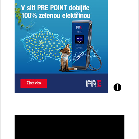
Poznejte
všechny
dobíjecí
stanice