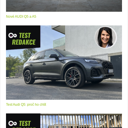
Nové AUDI Q5 a A5
Test Audi Q5: proč ho chtít