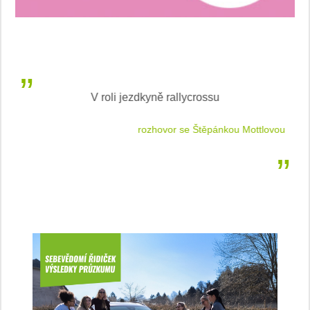
V roli jezdkyně rallycrossu
LEA
 jízdu
rozhovor se Štěpánkou Mottlovou