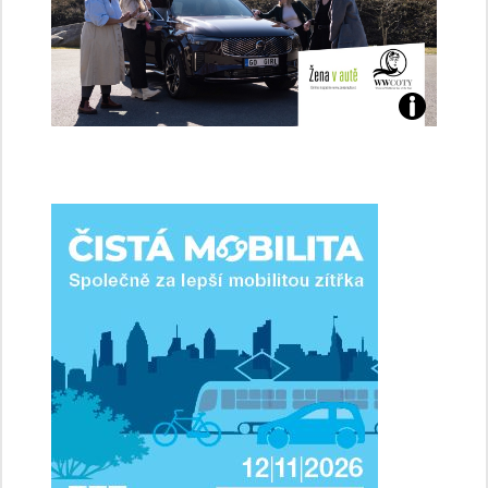
Jaké
jsme
ženy-
řidičky