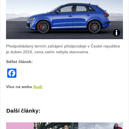
Zdroj:
Předpokládaný termín zahájení předprodeje v České republice
fotoban
je duben 2016, cena zatím nebyla stanovena.
Sdílet článek:
automob
Facebook
Audi
Více na webu
Audi
Další články: