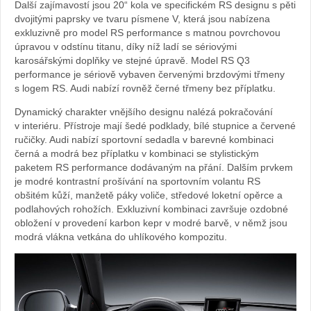
Další zajímavostí jsou 20“ kola ve specifickém RS designu s pěti
dvojitými paprsky ve tvaru písmene V, která jsou nabízena
exkluzivně pro model RS performance s matnou povrchovou
úpravou v odstínu titanu, díky níž ladí se sériovými
karosářskými doplňky ve stejné úpravě. Model RS Q3
performance je sériově vybaven červenými brzdovými třmeny
s logem RS. Audi nabízí rovněž černé třmeny bez příplatku.
Dynamický charakter vnějšího designu nalézá pokračování
v interiéru. Přístroje mají šedé podklady, bílé stupnice a červené
ručičky. Audi nabízí sportovní sedadla v barevné kombinaci
černá a modrá bez příplatku v kombinaci se stylistickým
paketem RS performance dodávaným na přání. Dalším prvkem
je modré kontrastní prošívání na sportovním volantu RS
obšitém kůží, manžetě páky voliče, středové loketní opěrce a
podlahových rohožích. Exkluzivní kombinaci završuje ozdobné
obložení v provedení karbon kepr v modré barvě, v němž jsou
modrá vlákna vetkána do uhlíkového kompozitu.