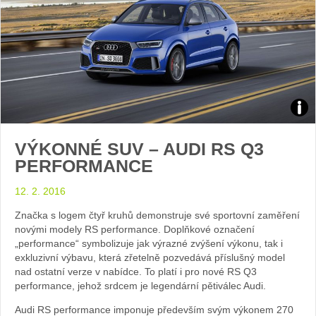
Zdroj
VÝKONNÉ SUV – AUDI RS Q3
foto
PERFORMANCE
auto
12. 2. 2016
Audi
Značka s logem čtyř kruhů demonstruje své sportovní zaměření
novými modely RS performance. Doplňkové označení
„performance“ symbolizuje jak výrazné zvýšení výkonu, tak i
exkluzivní výbavu, která zřetelně pozvedává příslušný model
nad ostatní verze v nabídce. To platí i pro nové RS Q3
performance, jehož srdcem je legendární pětiválec Audi.
Audi RS performance imponuje především svým výkonem 270