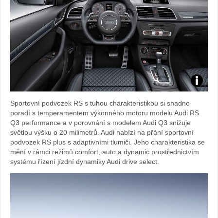
Zdroj:
Sportovní podvozek RS s tuhou charakteristikou si snadno
fotoban
poradí s temperamentem výkonného motoru modelu Audi RS
Q3 performance a v porovnání s modelem Audi Q3 snižuje
automob
světlou výšku o 20 milimetrů. Audi nabízí na přání sportovní
podvozek RS plus s adaptivními tlumiči. Jeho charakteristika se
Audi
mění v rámci režimů comfort, auto a dynamic prostřednictvím
systému řízení jízdní dynamiky Audi drive select.