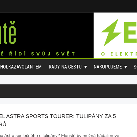
#HOLKAZAVOLANTEM
RADY NA CESTU
NAKUPUJEME
S
EL ASTRA SPORTS TOURER: TULIPÁNY ZA 5
RŮ
á Astra společného s tulipány? Floristé by možná hádali nové