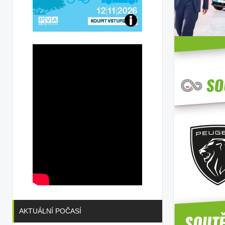
Přijďte
na
konferenci
AKTUÁLNÍ POČASÍ