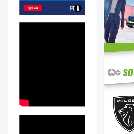
Poznejte
všechny
dobíjecí
stanice
PRE