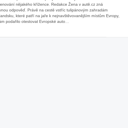
enování nějakého křížence. Redakce Žena v autě.cz zná
áklady správného poutání
Zabavte děti na cestách
vnou odpověď. Právě na cestě vstříc tulipánovým zahradám
autosedačky
landsku, které patří na jaře k nejnavštěvovanějším místům Evropy,
ám podařilo otestovat Evropské auto…
překvapivé rady pro bezpečnou
stručně o autosedačkách