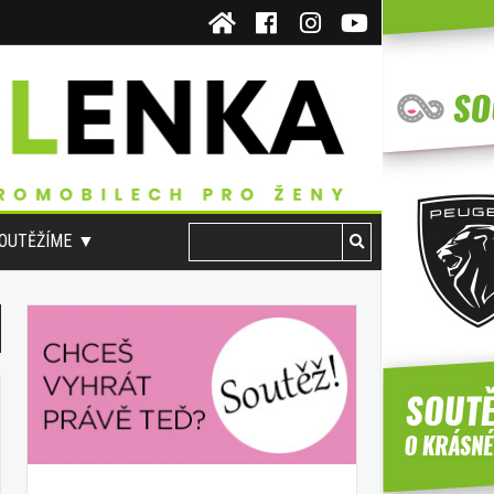
OUTĚŽÍME