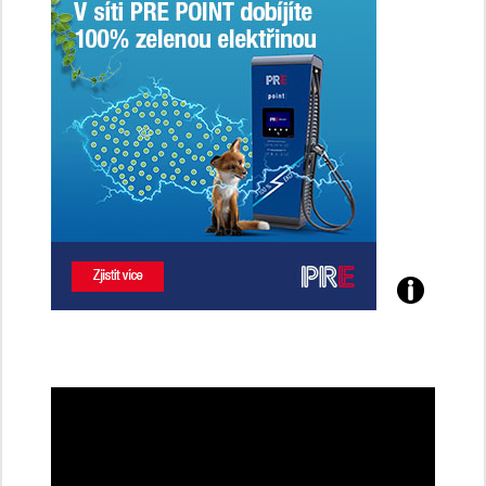
Poznejte
všechny
dobíjecí
stanice