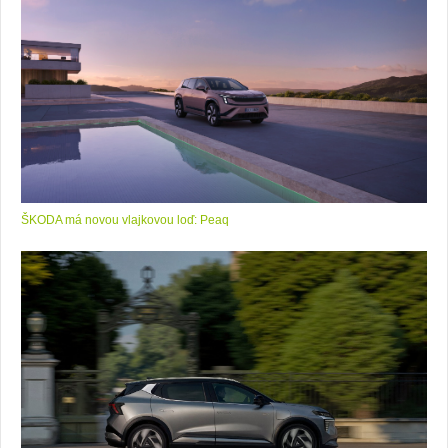
ŠKODA má novou vlajkovou loď: Peaq