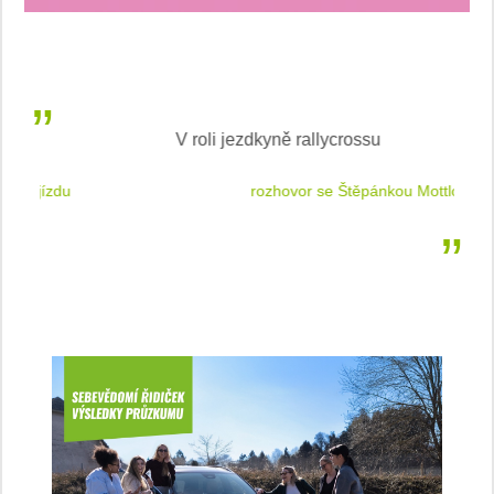
V roli jezdkyně rallycrossu
LEA
 jízdu
rozhovor se Štěpánkou Mottlovou