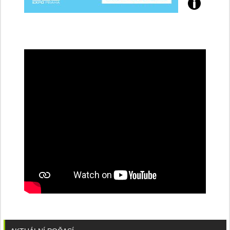
Přijďte
na
konferenci