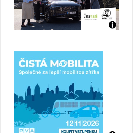
Jaké
jsme
ženy-
řidičky