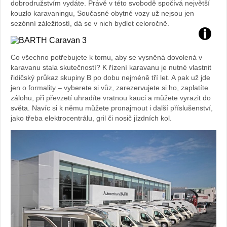
dobrodružstvím vydáte. Právě v této svobodě spočívá největší
kouzlo karavaningu, Současné obytné vozy už nejsou jen
sezónní záležitostí, dá se v nich bydlet celoročně.
Foto:
Co všechno potřebujete k tomu, aby se vysněná dovolená v
archiv
karavanu stala skutečností? K řízení karavanu je nutné vlastnit
řidičský průkaz skupiny B po dobu nejméně tří let. A pak už jde
jen o formality – vyberete si vůz, zarezervujete si ho, zaplatíte
webu
zálohu, při převzetí uhradíte vratnou kauci a můžete vyrazit do
světa. Navíc si k němu můžete pronajmout i další příslušenství,
jako třeba elektrocentrálu, gril či nosič jízdních kol.