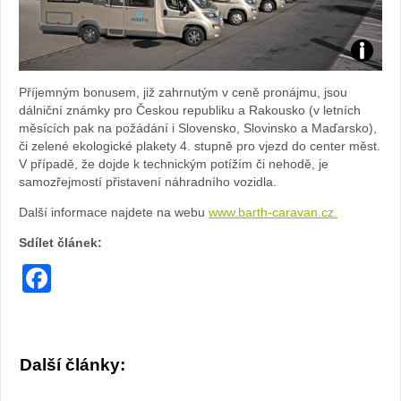
Foto:
Příjemným bonusem, již zahrnutým v ceně pronájmu, jsou
archiv
dálniční známky pro Českou republiku a Rakousko (v letních
měsících pak na požádání i Slovensko, Slovinsko a Maďarsko),
webu
či zelené ekologické plakety 4. stupně pro vjezd do center měst.
V případě, že dojde k technickým potížím či nehodě, je
samozřejmostí přistavení náhradního vozidla.
Další informace najdete na webu
www.barth-caravan.cz.
Sdílet článek:
Facebook
Další články: