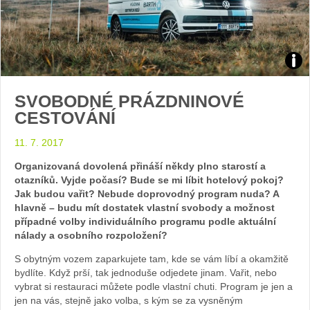
Zdroj
SVOBODNÉ PRÁZDNINOVÉ
arch
CESTOVÁNÍ
web
11. 7. 2017
Organizovaná dovolená přináší někdy plno starostí a
otazníků. Vyjde počasí? Bude se mi líbit hotelový pokoj?
Jak budou vařit? Nebude doprovodný program nuda? A
hlavně – budu mít dostatek vlastní svobody a možnost
případné volby individuálního programu podle aktuální
nálady a osobního rozpoložení?
S obytným vozem zaparkujete tam, kde se vám líbí a okamžitě
bydlíte. Když prší, tak jednoduše odjedete jinam. Vařit, nebo
vybrat si restauraci můžete podle vlastní chuti. Program je jen a
jen na vás, stejně jako volba, s kým se za vysněným