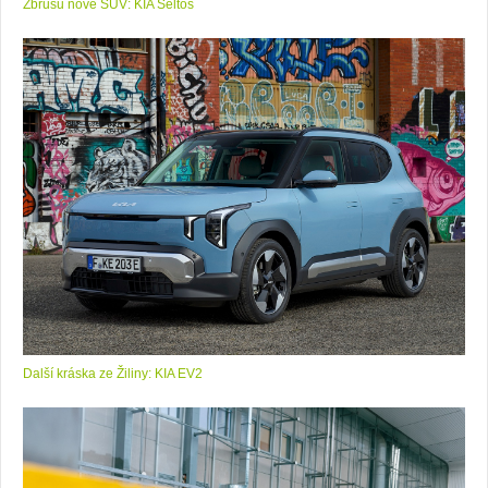
Zbrusu nové SUV: KIA Seltos
Další kráska ze Žiliny: KIA EV2