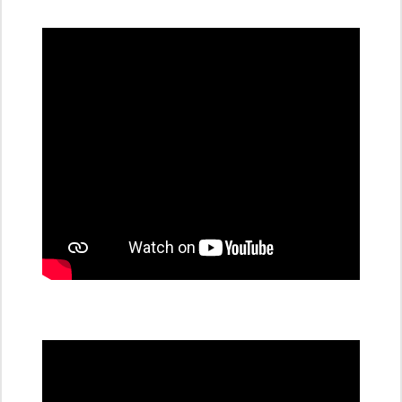
dobíjecí
stanice
PRE