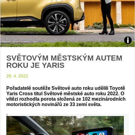
Zdroj
SVĚTOVÝM MĚSTSKÝM AUTEM
foto
ROKU JE YARIS
auto
28. 4. 2022
Toyo
Pořadatelé soutěže Světové auto roku udělili Toyotě
Yaris Cross titul Světové městské auto roku 2022. O
vítězi rozhodla porota složená ze 102 mezinárodních
motoristických novinářů ze 33 zemí světa.