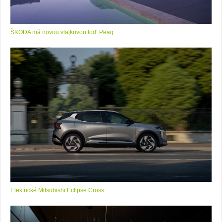
ŠKODA má novou vlajkovou loď: Peaq
Elektrické Mitsubishi Eclipse Cross