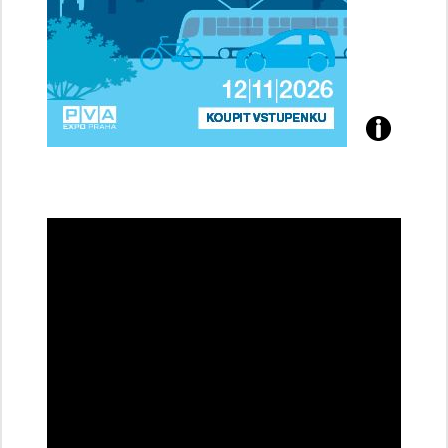
Přijďte
na
konferenci