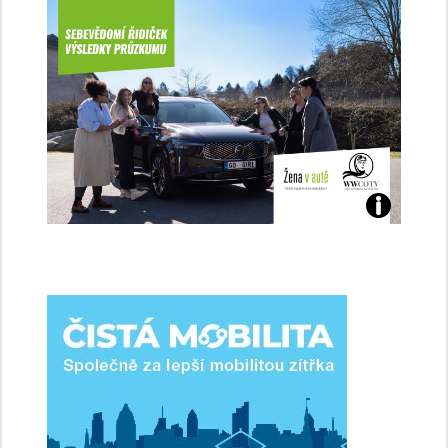
Jaké
jsme
ženy-
řidičky