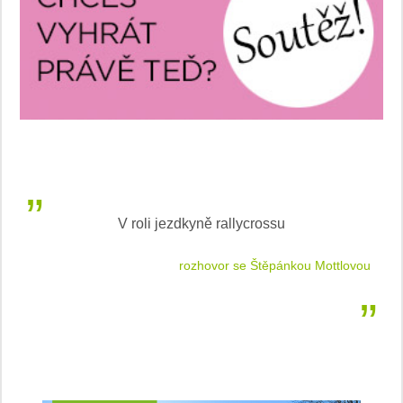
V roli jezdkyně rallycrossu
LEA
 jízdu
rozhovor se Štěpánkou Mottlovou