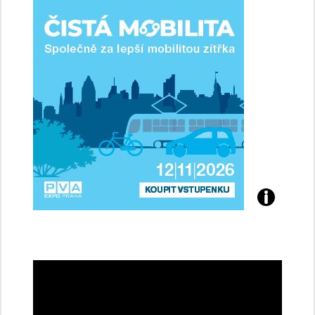
ženy-
řidičky
Přijďte
na
konferenci