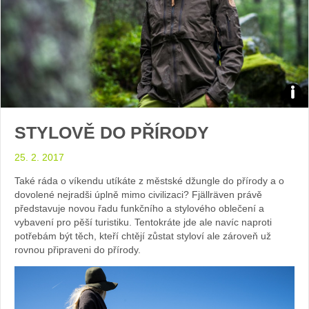
Zdroj
STYLOVĚ DO PŘÍRODY
arch
25. 2. 2017
web
Také ráda o víkendu utíkáte z městské džungle do přírody a o
dovolené nejradši úplně mimo civilizaci? Fjällräven právě
představuje novou řadu funkčního a stylového oblečení a
vybavení pro pěší turistiku. Tentokráte jde ale navíc naproti
potřebám být těch, kteří chtějí zůstat styloví ale zároveň už
rovnou připraveni do přírody.