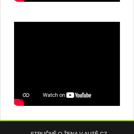
STRUČNĚ O ŽENA V AUTĚ.CZ