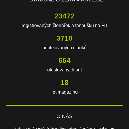
23472
registrovaných čtenářek a fanoušků na FB
3710
publikovaných článků
654
otestovaných aut
18
let magazínu
O NÁS
Jízda je naše vášeň. Fandíme všem ženám za volantem.