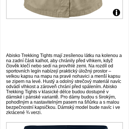
Abisko Trekking Tights mají zesílenou látku na kolenou a
na zadní části kalhot, aby chránily před vlhkem, když
člověk klečí nebo sedí na provlhlé zemi. Na rozdíl od
sportovních legín nabízejí praktický úložný prostor –
velkou kapsu na mapu na pravé nohavici a menší kapsu
se zipem na levé. Hustý a odolný strečový materiál navíc
odvádí vlhkost a zároveň chrání před spálením. Abisko
Trekking Tights v klasické délce budou dostupné v
dámské i pánské variantě. Pro dámy budou s širokým,
pohodlným a nastavitelným pasem na šňůrku a s malou
bezpečnostní kapsičkou. Dámský model bude navíc i ve
zkrácené ¾ verzi.