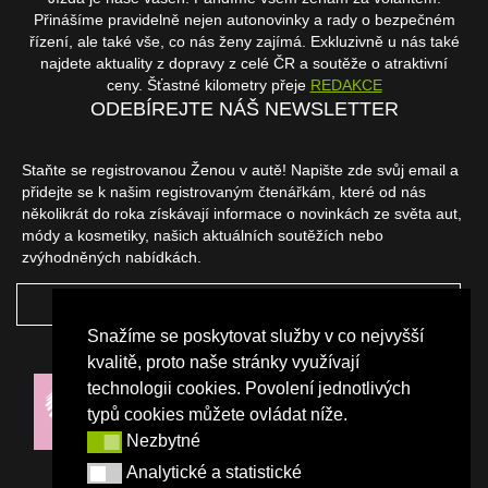
Přinášíme pravidelně nejen autonovinky a rady o bezpečném
řízení, ale také vše, co nás ženy zajímá. Exkluzivně u nás také
najdete aktuality z dopravy z celé ČR a soutěže o atraktivní
ceny. Šťastné kilometry přeje
REDAKCE
ODEBÍREJTE NÁŠ NEWSLETTER
Staňte se registrovanou Ženou v autě! Napište zde svůj email a
přidejte se k našim registrovaným čtenářkám, které od nás
několikrát do roka získávají informace o novinkách ze světa aut,
módy a kosmetiky, našich aktuálních soutěžích nebo
zvýhodněných nabídkách.
ODEBÍRAT
Snažíme se poskytovat služby v co nejvyšší
NAŠI PARTNEŘI
kvalitě, proto naše stránky využívají
technologii cookies. Povolení jednotlivých
typů cookies můžete ovládat níže.
Nezbytné
Nezbytné
Analytické a statistické
Analytické a statistické