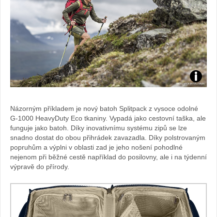
Foto:
archiv
Názorným příkladem je nový batoh Splitpack z vysoce odolné
G-1000 HeavyDuty Eco tkaniny. Vypadá jako cestovní taška, ale
webu
funguje jako batoh. Díky inovativnímu systému zipů se lze
snadno dostat do obou přihrádek zavazadla. Díky polstrovaným
popruhům a výplni v oblasti zad je jeho nošení pohodlné
nejenom při běžné cestě například do posilovny, ale i na týdenní
výpravě do přírody.