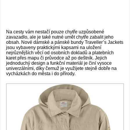
archiv
webu
Na cesty vám nestačí pouze chytře uzpůsobené
zavazadlo, ale je také nutné umět chytře zabalit jeho
obsah. Nové dámské a pánské bundy Traveller’s Jackets
jsou vybaveny praktickými kapsami na uložení
nejrůznějších věcí od osobních dokladů a platebních
karet přes mapu či průvodce až po deštník. Jejich
jednoduchý design a funkční materiál je činí vysoce
univerzálními, díky čemuž je využijete stejně dobře na
vycházkách do města i do přírody.