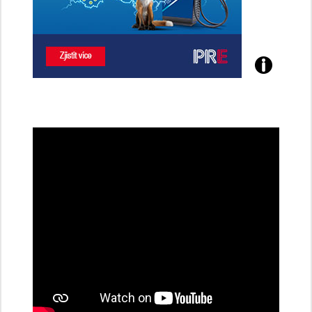
Poznejte
všechny
dobíjecí
stanice
PRE