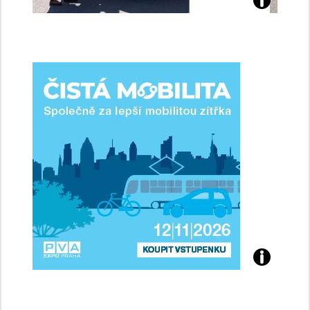
Jaké
jsme
ženy-
řidičky
Přijďte
na