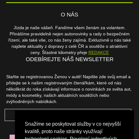
O NÁS
Jízda je naše vášeň. Fandíme všem ženám za volantem.
Přinášíme pravidelně nejen autonovinky a rady o bezpečném
řízení, ale také vše, co nás ženy zajímá. Exkluzivně u nás také
najdete aktuality z dopravy z celé ČR a soutěže o atraktivní
ceny. Šťastné kilometry přeje
REDAKCE
ODEBÍREJTE NÁŠ NEWSLETTER
Staňte se registrovanou Ženou v autě! Napište zde svůj email a
přidejte se k našim registrovaným čtenářkám, které od nás
několikrát do roka získávají informace o novinkách ze světa aut,
módy a kosmetiky, našich aktuálních soutěžích nebo
zvýhodněných nabídkách.
ODEBÍRAT
Snažíme se poskytovat služby v co nejvyšší
NAŠI PARTNEŘI
kvalitě, proto naše stránky využívají
technologii cookies. Povolení jednotlivých