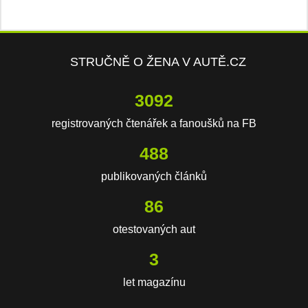
STRUČNĚ O ŽENA V AUTĚ.CZ
5931
registrovaných čtenářek a fanoušků na FB
937
publikovaných článků
165
otestovaných aut
5
let magazínu