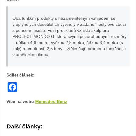
Monc
Genius”
Oba funkční produkty s nezaměnitelným vzhledem se
pres
Februar
v uplynulých desetiletích vyvinuly v žádané lifestylové zboží
s puncem luxusu. Fúzí protikladů vznikla skulptura
a
2023.
PROJECT MONDO G, která svými pozoruhodnými rozměry
– délkou 4,6 metru, výškou 2,8 metru, šířkou 3,4 metru (s
co-
Image:
koly) a hmotností 2,5 tuny – ztělesňuje proměnu funkčnosti
v uměleckou ikonu.
crea
Thibaut
PRO
Grevet
Sdílet článek:
Facebook
MO
Müller
G
Více na webu
Mercedes-Benz
at
Další články:
“The