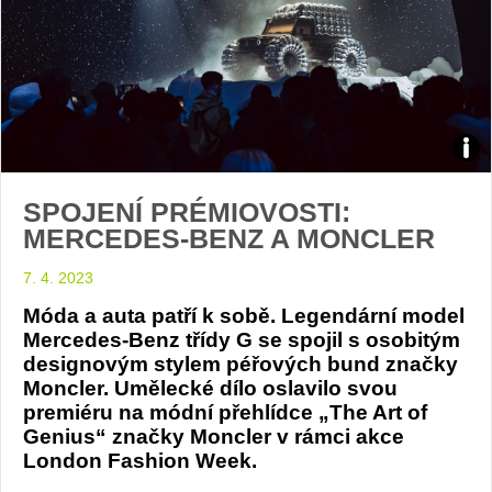
Merc
SPOJENÍ PRÉMIOVOSTI:
Ben
MERCEDES-BENZ A MONCLER
and
7. 4. 2023
Monc
Móda a auta patří k sobě. Legendární model
Mercedes-Benz třídy G se spojil s osobitým
pres
designovým stylem péřových bund značky
Moncler. Umělecké dílo oslavilo svou
a
premiéru na módní přehlídce „The Art of
Genius“ značky Moncler v rámci akce
co-
London Fashion Week.