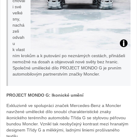
čňoval
2023
i své
velké
Imag
sny,
nachá
zeli
Luk
odvah
u
Müll
PROJE
k vlast
ním krokům a k putování po neznámých cestách, přinášeli
for
MONDO
nemožné na dosah a objevovali nové světy bez hranic.
Společné umělecké dílo PROJECT MONDO G je prvním
Merc
automobilovým partnerstvím značky Moncler.
G
Ben
at
PROJECT MONDO G: Ikonické umění
Merc
“The
Exkluzivně ve spolupráci značek Mercedes-Benz a Moncler
navržené umělecké dílo snoubí charakteristické znaky
Ben
Art
ikonického terénního automobilu Třída G se stylovou péřovou
bundou Moncler. Vznikl tak neobyčejný kontrast mezi hranatým
and
of
designem Třídy G a měkkými, ladnými liniemi prošívaného
textilu.