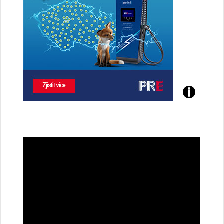
Poznejte
všechny
dobíjecí
stanice
PRE