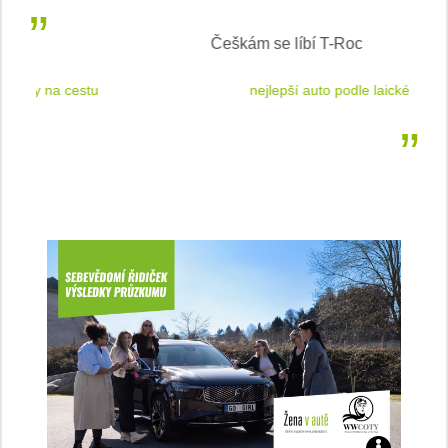
Češkám se líbí T-Roc
 cestu
nejlepší auto podle laické veřejnosti