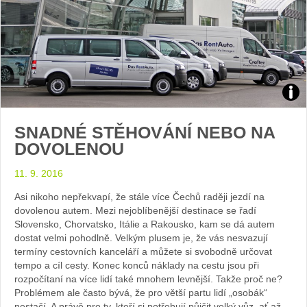
Zdroj
SNADNÉ STĚHOVÁNÍ NEBO NA
arch
DOVOLENOU
web
11. 9. 2016
Asi nikoho nepřekvapí, že stále více Čechů raději jezdí na
dovolenou autem. Mezi nejoblíbenější destinace se řadí
Slovensko, Chorvatsko, Itálie a Rakousko, kam se dá autem
dostat velmi pohodlně. Velkým plusem je, že vás nesvazují
termíny cestovních kanceláří a můžete si svobodně určovat
tempo a cíl cesty. Konec konců náklady na cestu jsou při
rozpočítaní na více lidí také mnohem levnější. Takže proč ne?
Problémem ale často bývá, že pro větší partu lidí „osobák“
nestačí. A právě pro ty, kteří si potřebují půjčit velký vůz, ať až