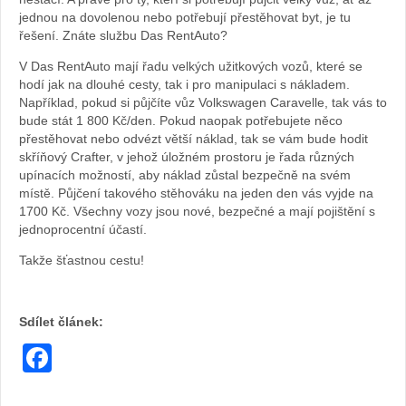
jednou na dovolenou nebo potřebují přestěhovat byt, je tu
řešení. Znáte službu Das RentAuto?
V Das RentAuto mají řadu velkých užitkových vozů, které se
hodí jak na dlouhé cesty, tak i pro manipulaci s nákladem.
Například, pokud si půjčíte vůz Volkswagen Caravelle, tak vás to
bude stát 1 800 Kč/den. Pokud naopak potřebujete něco
přestěhovat nebo odvézt větší náklad, tak se vám bude hodit
skříňový Crafter, v jehož úložném prostoru je řada různých
upínacích možností, aby náklad zůstal bezpečně na svém
místě. Půjčení takového stěhováku na jeden den vás vyjde na
1700 Kč. Všechny vozy jsou nové, bezpečné a mají pojištění s
jednoprocentní účastí.
Takže šťastnou cestu!
Sdílet článek:
Facebook