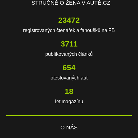
STRUČNĚ O ŽENA V AUTĚ.CZ
23472
registrovaných čtenářek a fanoušků na FB
3711
publikovaných článků
654
otestovaných aut
18
let magazínu
O NÁS