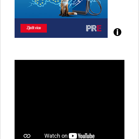
Poznejte
všechny
dobíjecí
stanice
PRE