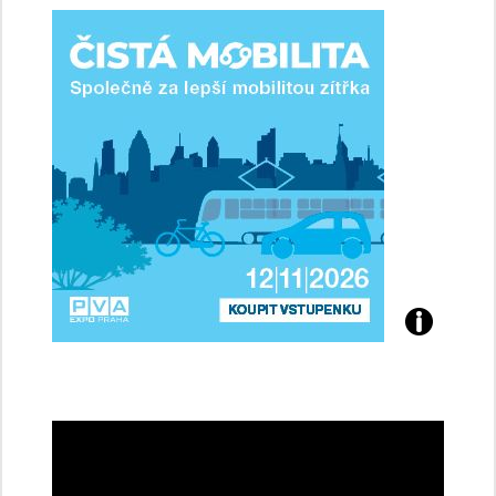
ženy-
řidičky
Přijďte
na
konferenci