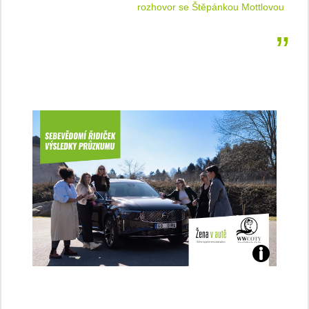
 jízdu
rozhovor se Štěpánkou Mottlovou
Jaké
jsme