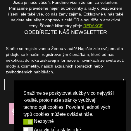
Jízda je naše vášeň. Fandíme všem ženám za volantem.
Přinášíme pravidelně nejen autonovinky a rady o bezpečném
řízení, ale také vše, co nás ženy zajímá. Exkluzivně u nás také
najdete aktuality z dopravy z celé ČR a soutěže o atraktivní
ceny. Šťastné kilometry přeje
REDAKCE
ODEBÍREJTE NÁŠ NEWSLETTER
Staňte se registrovanou Ženou v autě! Napište zde svůj email a
přidejte se k našim registrovaným čtenářkám, které od nás
několikrát do roka získávají informace o novinkách ze světa aut,
módy a kosmetiky, našich aktuálních soutěžích nebo
zvýhodněných nabídkách.
ODEBÍRAT
Snažíme se poskytovat služby v co nejvyšší
NAŠI PARTNEŘI
kvalitě, proto naše stránky využívají
technologii cookies. Povolení jednotlivých
typů cookies můžete ovládat níže.
Nezbytné
Nezbytné
Analytické a statistické
Analytické a statistické