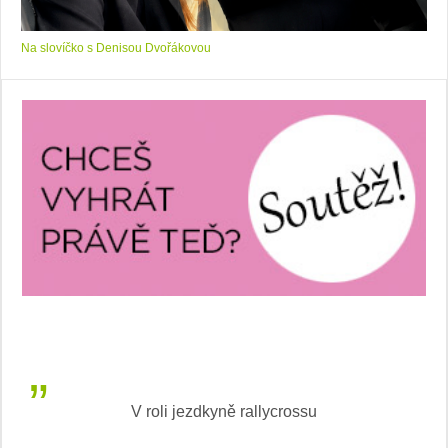
Na slovíčko s Denisou Dvořákovou
V roli jezdkyně rallycrossu
LEA