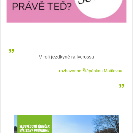
V roli jezdkyně rallycrossu
LEA
 jízdu
rozhovor se Štěpánkou Mottlovou