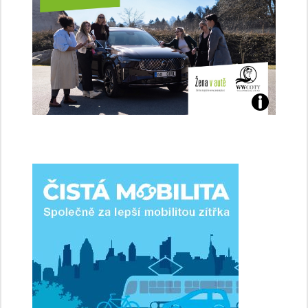
Jaké
jsme
ženy-
řidičky