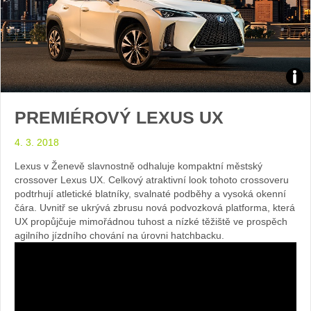
Zdroj
PREMIÉROVÝ LEXUS UX
foto
4. 3. 2018
auto
Lexus v Ženevě slavnostně odhaluje kompaktní městský
Lex
crossover Lexus UX. Celkový atraktivní look tohoto crossoveru
podtrhují atletické blatníky, svalnaté podběhy a vysoká okenní
čára. Uvnitř se ukrývá zbrusu nová podvozková platforma, která
UX propůjčuje mimořádnou tuhost a nízké těžiště ve prospěch
agilního jízdního chování na úrovni hatchbacku.