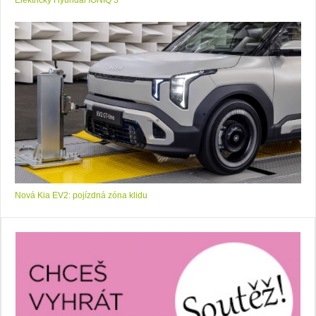
Elektrický Hyundai IONIQ 3
Nová Kia EV2: pojízdná zóna klidu