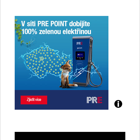
Poznejte
všechny
dobíjecí