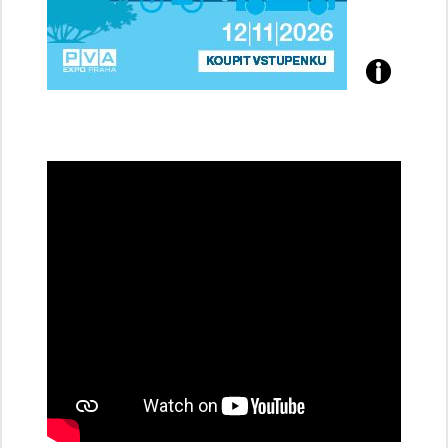
Přijďte
na
konferenci