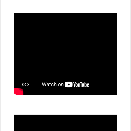
všechny
dobíjecí
stanice
PRE