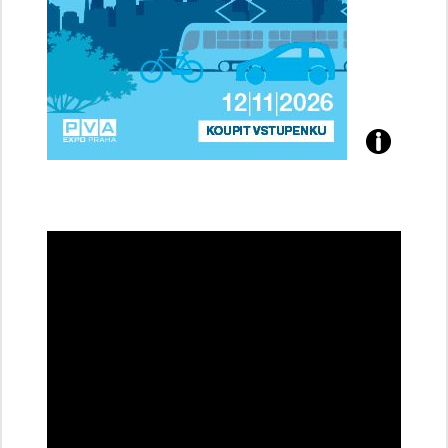
Přijďte
na
konferenci