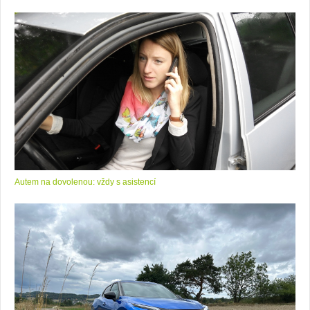
Autem na dovolenou: vždy s asistencí