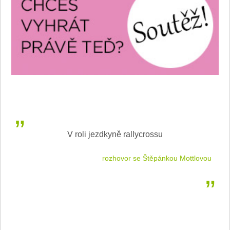
V roli jezdkyně rallycrossu
LEA
 jízdu
rozhovor se Štěpánkou Mottlovou