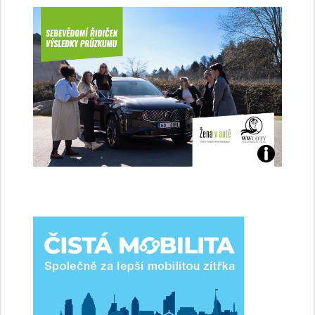
Jaké
jsme
ženy-
řidičky