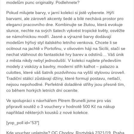
modelům punc originality. Podlehnete?
Pokud milujete barvy, v jarní kolekci si jistě vyberete. Hýří
barvami, ale zároveň akcenty šedé a bílé nechává prostor pro
eleganci pracovního dne. Kombinujte se žlutou, která evokuje
slunce, nechte na svých šatech vykvést tropické květy, osvěžte
se námořnickou modří. Jasné a výrazné barvy dodávají
modelům hýřivý styl italského letního venkova. Chcete li se
ocitnout na jachtě v Portofinu, v olivovém háji na Sicílii, stačí se
nechat vtáhnout do fantastické hry barev a odstínů… Váš únik
z města nikdy nebyl jednodušší. V kolekci najdete především
modely z viskózy a bavlny, moderní střih kalhot – palazzo a
culottes, které váš šatník pozdvihnou na vyšší stylovou úroveň.
Tradiční stálicí zůstávají džíny, které formují postavu, netlačí,
nejsou nepohodlné. Perfektně doladěné střihy jsou přesně tím,
co během horkých letních dní oceníte.
Ve spolupráci s návrhářem Pitrem Brunelli jsme pro vás
připravili soutěž o 3 vouchery v hodnotě 500 Kč na nákup
například některých kousků z nové kolekce.
[yop_poll id=“53″]
Kde voucher uplatníte? OC Chodov, Roztylská 2321/19, Praha