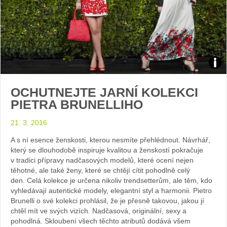
Zdroj
OCHUTNEJTE JARNÍ KOLEKCI
arch
PIETRA BRUNELLIHO
web
21. 3. 2016
A s ní esence ženskosti, kterou nesmíte přehlédnout. Návrhář,
který se dlouhodobě inspiruje kvalitou a ženskostí pokračuje
v tradici přípravy nadčasových modelů, které ocení nejen
těhotné, ale také ženy, které se chtějí cítit pohodlně celý
den. Celá kolekce je určena nikoliv trendsetterům, ale těm, kdo
vyhledávají autentické modely, elegantní styl a harmonii. Pietro
Brunelli o své kolekci prohlásil, že je přesně takovou, jakou jí
chtěl mít ve svých vizích. Nadčasová, originální, sexy a
pohodlná. Skloubení všech těchto atributů dodává všem