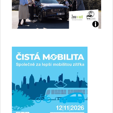
Jaké
jsme
ženy-
řidičky