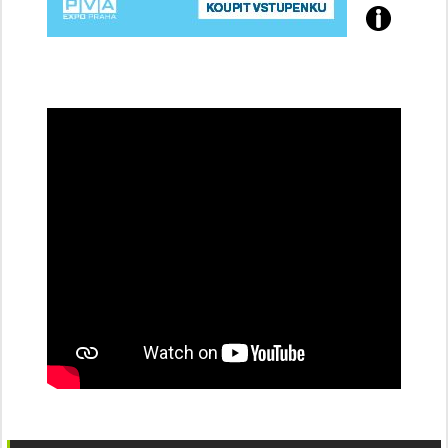
Přijďte
na
konferenci