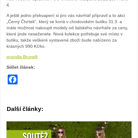
4.
A ještě jedno překvapení si pro vás návrhář připravil a to akci
„Černý Čtvrtek“, který se koná v chodovském butiku 31.3. a
máte možnost nakoupit modely od italského návrháře za ceny,
které jinde neseženete. Nová kolekce potřebuje své místo v
butiku, takže veškeré vystavené zboží bude nabízeno za
krásných 990 Kč/ks.
pravidla Brunelli
Sdílet článek:
Facebook
Další články: