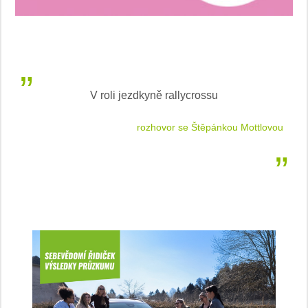
V roli jezdkyně rallycrossu
LEA
 jízdu
rozhovor se Štěpánkou Mottlovou