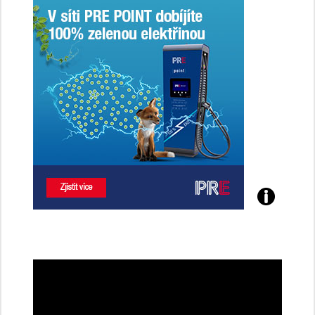
Poznejte
všechny
dobíjecí
stanice