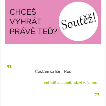
Češkám se líbí T-Roc
 cestu
nejlepší auto podle laické veřejnosti