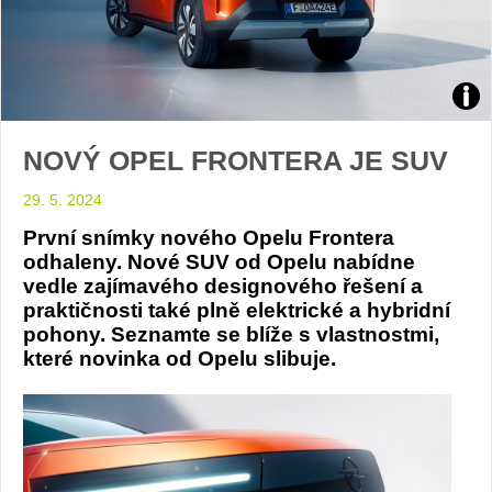
Fron
NOVÝ OPEL FRONTERA JE SUV
foto
29. 5. 2024
Opel
První snímky nového Opelu Frontera
odhaleny. Nové SUV od Opelu nabídne
vedle zajímavého designového řešení a
praktičnosti také plně elektrické a hybridní
pohony. Seznamte se blíže s vlastnostmi,
které novinka od Opelu slibuje.