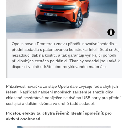
Opel s novou Fronterou znovu přináší inovativní sedadla –
přední sedadla s patentovanou konstrukcí Intelli-Seat snižují
nežádoucí tlak na kostrč, a tak garantují vynikající pohodlí i
při dlouhých cestách po dálnici. Tkaniny sedadel jsou také k
dispozici v plně udržitelném recyklovaném materiálu.
Přitažlivost nováčka ze stáje Opelu dále zvyšuje řada chytrých
řešení. Například nabíjení mobilních zařízení je snazší díky
chlazené bezdrátové nabíječce se dvěma USB porty pro přední
cestující a dalšími dvěma ve druhé řadě sedadel.
Prostor, efektivita, chytrá řešení: Ideální společník pro
aktivní osobnosti