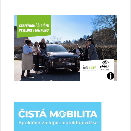
Jaké
jsme
ženy-
řidičky