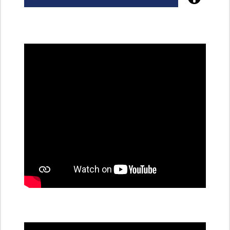
Poznejte
všechny
dobíjecí
stanice
PRE