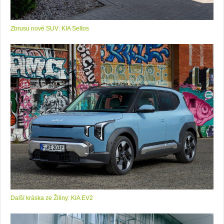
Zbrusu nové SUV: KIA Seltos
Další kráska ze Žiliny: KIA EV2