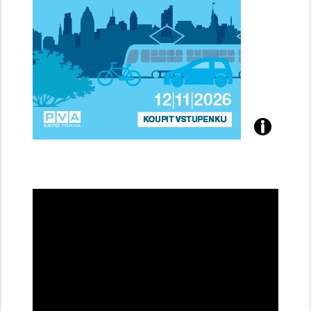
Přijďte
na
konferenci