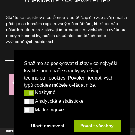
ODEBÍREJTE NÁŠ NEWSLETTER
Staňte se registrovanou Ženou v autě! Napište zde svůj email a
přidejte se k našim registrovaným čtenářkám, které od nás
několikrát do roka získávají informace o novinkách ze světa aut,
módy a kosmetiky, našich aktuálních soutěžích nebo
zvýhodněných nabídkách.
ODEBÍRAT
Snažíme se poskytovat služby v co nejvyšší
NAŠI PARTNEŘI
kvalitě, proto naše stránky využívají
technologii cookies. Povolení jednotlivých
typů cookies můžete ovládat níže.
Nezbytné
Nezbytné
Analytické a statistické
Analytické a statistické
Marketingové
Marketingové
Uložit nastavení
Povolit všechny
Internetový magazín Žena v autě vydává vydavatelství Srdce Evropy s.r.o., IČO: