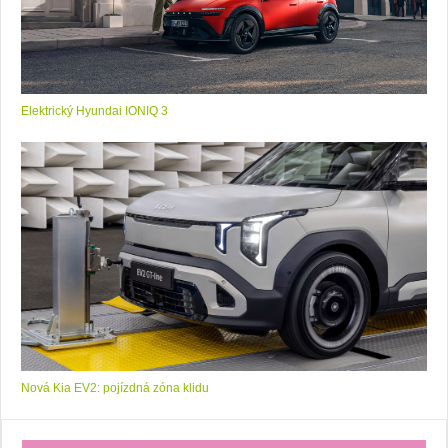
Elektrický Hyundai IONIQ 3
Nová Kia EV2: pojízdná zóna klidu