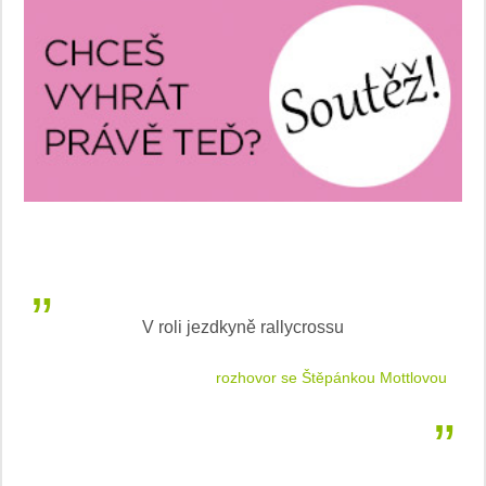
V roli jezdkyně rallycrossu
LEA
 jízdu
rozhovor se Štěpánkou Mottlovou