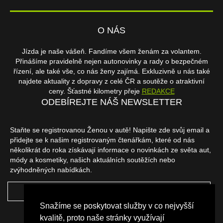
O NÁS
Jízda je naše vášeň. Fandíme všem ženám za volantem.
Přinášíme pravidelně nejen autonovinky a rady o bezpečném
řízení, ale také vše, co nás ženy zajímá. Exkluzivně u nás také
najdete aktuality z dopravy z celé ČR a soutěže o atraktivní
ceny. Šťastné kilometry přeje
REDAKCE
ODEBÍREJTE NÁŠ NEWSLETTER
Staňte se registrovanou Ženou v autě! Napište zde svůj email a
přidejte se k našim registrovaným čtenářkám, které od nás
několikrát do roka získávají informace o novinkách ze světa aut,
módy a kosmetiky, našich aktuálních soutěžích nebo
zvýhodněných nabídkách.
ODEBÍRAT
Snažíme se poskytovat služby v co nejvyšší
NAŠI PARTNEŘI
kvalitě, proto naše stránky využívají