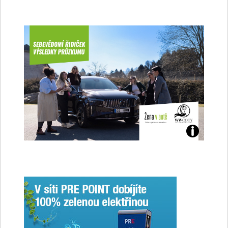
Jaké
jsme
ženy-
řidičky