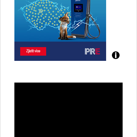
Poznejte
všechny
dobíjecí
stanice
PRE