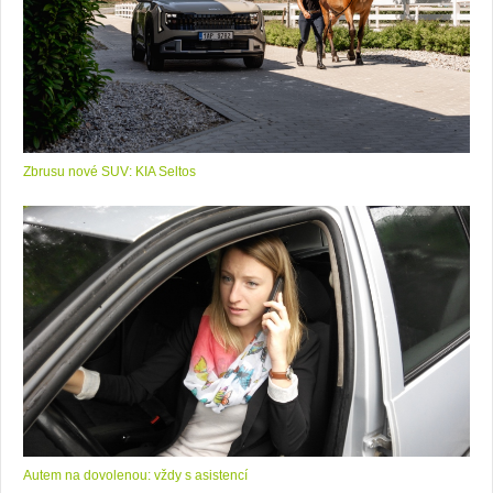
Zbrusu nové SUV: KIA Seltos
Autem na dovolenou: vždy s asistencí