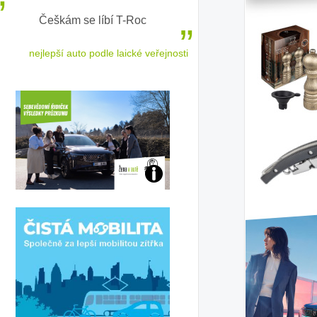
Češkám se líbí T-Roc
Inteligentní průvodc
elektromobilit
nejlepší auto podle laické veřejnosti
sleduj náš 
Jaké
jsme
ženy-
řidičky