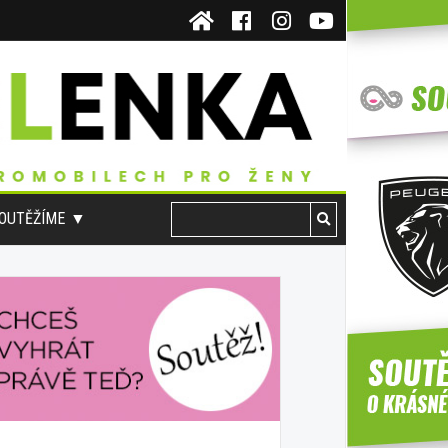
OUTĚŽÍME