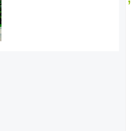
uto roku z pohledu žen
Jak pečovat o auto po zimě
Auto mého srdce 2026
rady na cestu