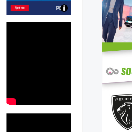
Poznejte
všechny
dobíjecí
stanice
PRE