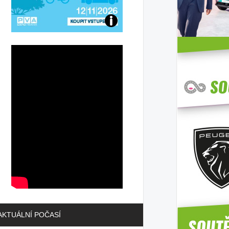
Přijďte
na
konferenci
AKTUÁLNÍ POČASÍ