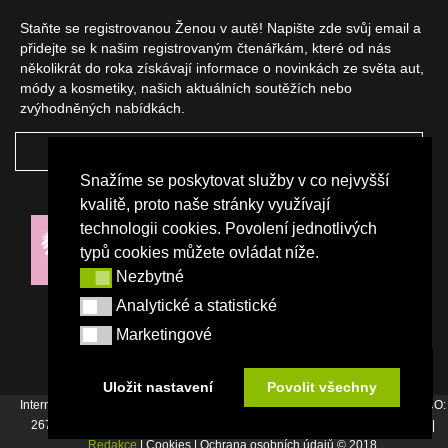
Staňte se registrovanou Ženou v autě! Napište zde svůj email a
přidejte se k našim registrovaným čtenářkám, které od nás
několikrát do roka získávají informace o novinkách ze světa aut,
módy a kosmetiky, našich aktuálních soutěžích nebo
zvýhodněných nabídkách.
ODEBÍRAT
Snažíme se poskytovat služby v co nejvyšší
NAŠI PARTNEŘI
kvalitě, proto naše stránky využívají
technologii cookies. Povolení jednotlivých
typů cookies můžete ovládat níže.
Nezbytné
Nezbytné
Analytické a statistické
Analytické a statistické
Marketingové
Marketingové
Uložit nastavení
Povolit všechny
Internetový magazín Žena v autě vydává vydavatelství Srdce Evropy s.r.o., IČO:
26744007, Bořivojova 17, Praha 3, Tel. : +420 222 726 364 |
Napište nám
|
Redakce
| Cookies | Ochrana osobních údajů © 2018