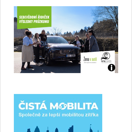
Jaké
jsme
ženy-
řidičky