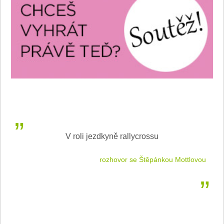
V roli jezdkyně rallycrossu
LEA
 jízdu
rozhovor se Štěpánkou Mottlovou