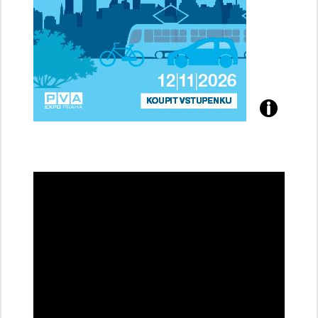
Přijďte
na
konferenci