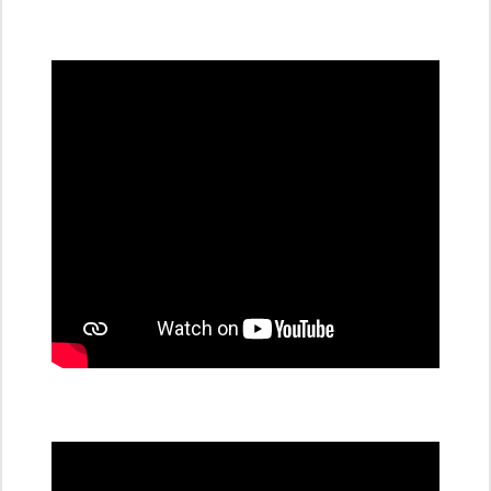
všechny
dobíjecí
stanice
PRE