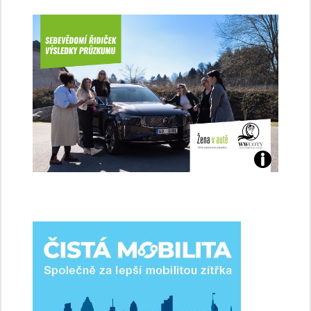
Jaké
jsme
ženy-
řidičky