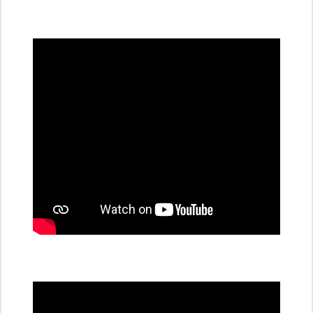
všechny
dobíjecí
stanice
PRE