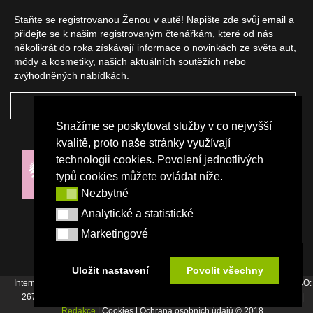
Staňte se registrovanou Ženou v autě! Napište zde svůj email a
přidejte se k našim registrovaným čtenářkám, které od nás
několikrát do roka získávají informace o novinkách ze světa aut,
módy a kosmetiky, našich aktuálních soutěžích nebo
zvýhodněných nabídkách.
ODEBÍRAT
Snažíme se poskytovat služby v co nejvyšší
NAŠI PARTNEŘI
kvalitě, proto naše stránky využívají
technologii cookies. Povolení jednotlivých
typů cookies můžete ovládat níže.
Nezbytné
Nezbytné
Analytické a statistické
Analytické a statistické
Marketingové
Marketingové
Uložit nastavení
Povolit všechny
Internetový magazín Žena v autě vydává vydavatelství Srdce Evropy s.r.o., IČO:
26744007, Bořivojova 17, Praha 3, Tel. : +420 222 726 364 |
Napište nám
|
Redakce
| Cookies | Ochrana osobních údajů © 2018