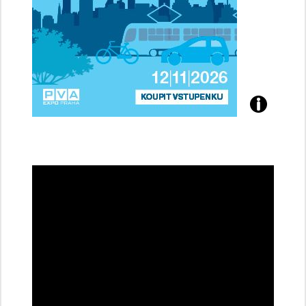
Přijďte
na
konferenci