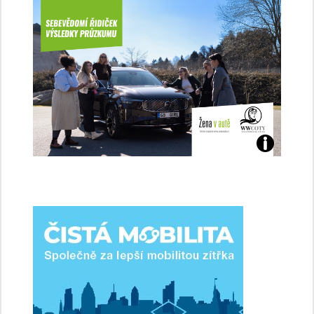
Jaké
jsme
ženy-
řidičky