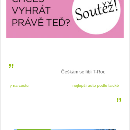
Češkám se líbí T-Roc
 cestu
nejlepší auto podle laické veřejnosti