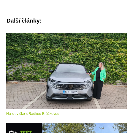
Další články:
Na slovíčko s Radkou Brůžkovou