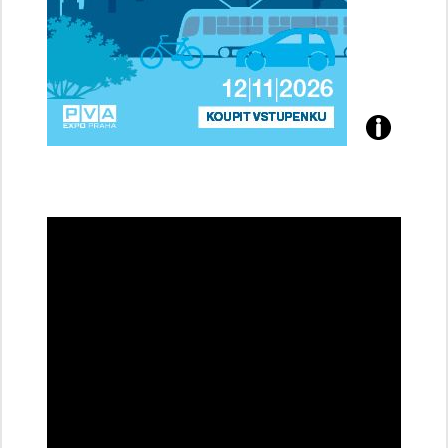
Přijďte
na
konferenci