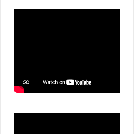
dobíjecí
stanice
PRE