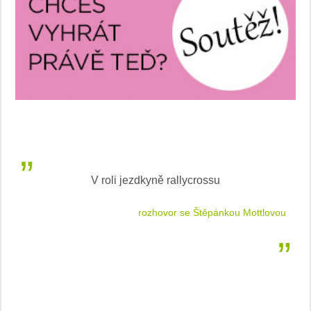
V roli jezdkyně rallycrossu
LEA
 jízdu
rozhovor se Štěpánkou Mottlovou