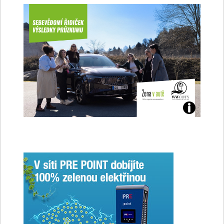
Jaké
jsme
ženy-
řidičky