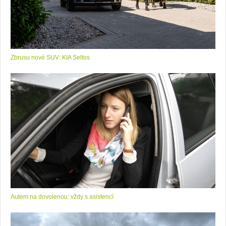
Zbrusu nové SUV: KIA Seltos
Autem na dovolenou: vždy s asistencí