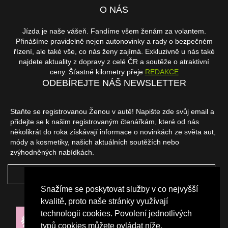
O NÁS
Jízda je naše vášeň. Fandíme všem ženám za volantem.
Přinášíme pravidelně nejen autonovinky a rady o bezpečném
řízení, ale také vše, co nás ženy zajímá. Exkluzivně u nás také
najdete aktuality z dopravy z celé ČR a soutěže o atraktivní
ceny. Šťastné kilometry přeje
REDAKCE
ODEBÍREJTE NÁŠ NEWSLETTER
Staňte se registrovanou Ženou v autě! Napište zde svůj email a
přidejte se k našim registrovaným čtenářkám, které od nás
několikrát do roka získávají informace o novinkách ze světa aut,
módy a kosmetiky, našich aktuálních soutěžích nebo
zvýhodněných nabídkách.
ODEBÍRAT
Snažíme se poskytovat služby v co nejvyšší
NAŠI PARTNEŘI
kvalitě, proto naše stránky využívají
technologii cookies. Povolení jednotlivých
typů cookies můžete ovládat níže.