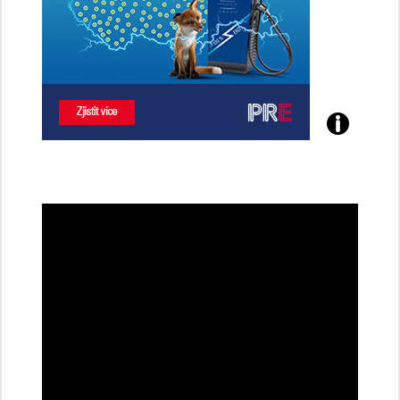
Poznejte
všechny
dobíjecí
stanice
PRE