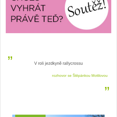
V roli jezdkyně rallycrossu
LEA
 jízdu
rozhovor se Štěpánkou Mottlovou