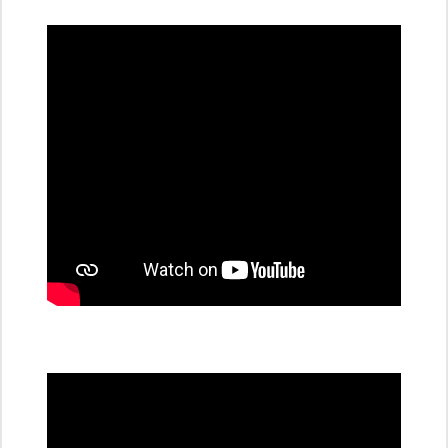
dobíjecí
stanice
PRE