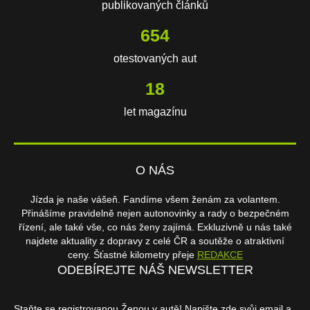
publikovaných článků
654
otestovaných aut
18
let magazínu
O NÁS
Jízda je naše vášeň. Fandíme všem ženám za volantem.
Přinášíme pravidelně nejen autonovinky a rady o bezpečném
řízení, ale také vše, co nás ženy zajímá. Exkluzivně u nás také
najdete aktuality z dopravy z celé ČR a soutěže o atraktivní
ceny. Šťastné kilometry přeje
REDAKCE
ODEBÍREJTE NÁŠ NEWSLETTER
Staňte se registrovanou Ženou v autě! Napište zde svůj email a