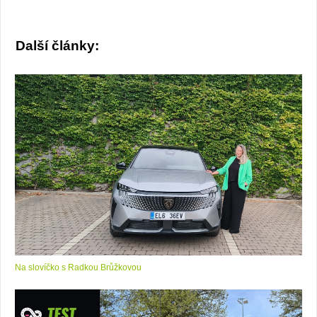
Další články:
Na slovíčko s Radkou Brůžkovou