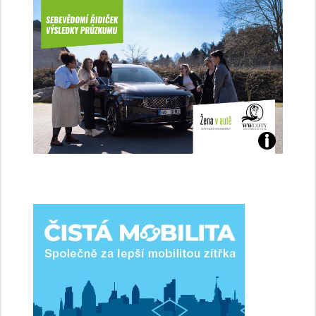
Jaké
jsme
ženy-
řidičky