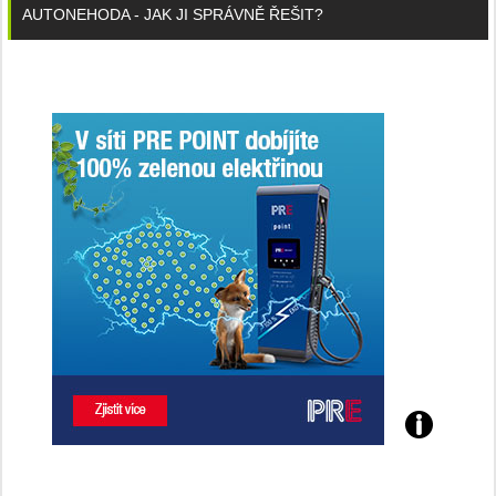
AUTONEHODA - JAK JI SPRÁVNĚ ŘEŠIT?
Poznejte
všechny