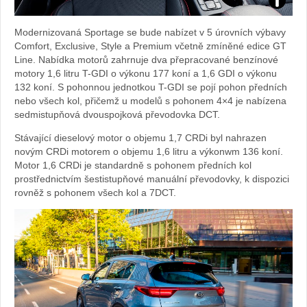
Foto:
Modernizovaná Sportage se bude nabízet v 5 úrovních výbavy
archiv
Comfort, Exclusive, Style a Premium včetně zmíněné edice GT
Line. Nabídka motorů zahrnuje dva přepracované benzínové
webu
motory 1,6 litru T-GDI o výkonu 177 koní a 1,6 GDI o výkonu
132 koní. S pohonnou jednotkou T-GDI se pojí pohon předních
nebo všech kol, přičemž u modelů s pohonem 4×4 je nabízena
sedmistupňová dvouspojková převodovka DCT.
Stávající dieselový motor o objemu 1,7 CRDi byl nahrazen
novým CRDi motorem o objemu 1,6 litru a výkonwm 136 koní.
Motor 1,6 CRDi je standardně s pohonem předních kol
prostřednictvím šestistupňové manuální převodovky, k dispozici
rovněž s pohonem všech kol a 7DCT.