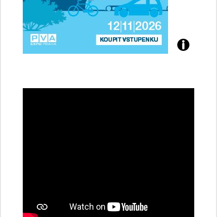
Přijďte
na
konferenci