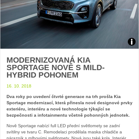
Zdroj
MODERNIZOVANÁ KIA
arch
SPORTAGE NOVĚ S MILD-
HYBRID POHONEM
web
16. 10. 2018
Dva roky po uvedení čtvrté generace na trh prošla Kia
Sportage modernizací, která přinesla nové designové prvky
exteriéru, interiéru a nové technologie týkající se
bezpečnosti a infotainmentu včetně pohonných jednotek.
Nově Sportage nabízí full LED přední světlomety se zadní
svítilny ve tvaru C. Remodelaci prodělala maska chladiče a
nárazník s mlhovými světlomety. Nová jsou také kola. Interiér