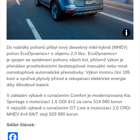
Foto:
Do nabídky pohonů přibyl nový dieselový mild-hybrid (MHEV)
archiv
pohon EcoDynamics+ o objemu 2,0 litru. EcoDynamics+
je spojen se systémem pohonu všech kol, přičemž výkon je
webu
přenášen prostřednictvím šestistupňové manuální nebo nové
osmistupňové automatické převodovky. Výkon motoru činí 185
koní a využívá plynulý přívod a rekuperaci elektrické energie
díky 48voltové baterii.
V základní výbavě s označením Comfort je modernizovaná Kia
Sportage s motorizací 1,6 GDI 4×2 za cenu 514 980 korun.
V nejvyšší výbavě s označením GT Line a motorizací 2,0 CRDi
MHEV 4×4 8A/T stojí 929 980 korun.
Sdílet článek:
Facebook