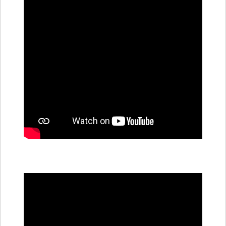
dobíjecí
stanice
PRE