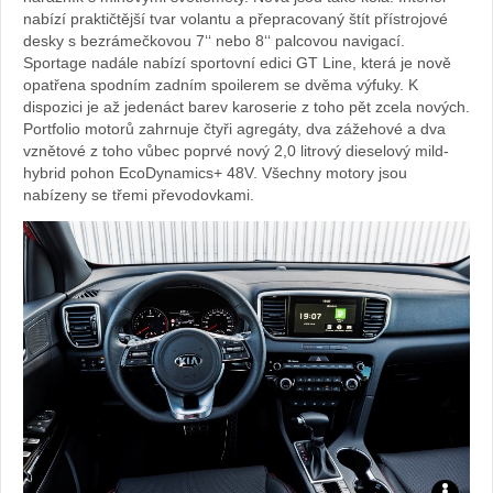
nabízí praktičtější tvar volantu a přepracovaný štít přístrojové
desky s bezrámečkovou 7‘‘ nebo 8‘‘ palcovou navigací.
Sportage nadále nabízí sportovní edici GT Line, která je nově
opatřena spodním zadním spoilerem se dvěma výfuky. K
dispozici je až jedenáct barev karoserie z toho pět zcela nových.
Portfolio motorů zahrnuje čtyři agregáty, dva zážehové a dva
vznětové z toho vůbec poprvé nový 2,0 litrový dieselový mild-
hybrid pohon EcoDynamics+ 48V. Všechny motory jsou
nabízeny se třemi převodovkami.