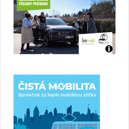
Jaké
jsme
ženy-
řidičky