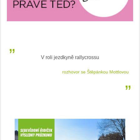
V roli jezdkyně rallycrossu
LEA
 jízdu
rozhovor se Štěpánkou Mottlovou