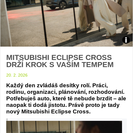
ECL
MITSUBISHI ECLIPSE CROSS
CRO
DRŽÍ KROK S VAŠÍM TEMPEM
foto
20. 2. 2026
Mits
Každý den zvládáš desítky rolí. Práci,
rodinu, organizaci, plánování, rozhodování.
Potřebuješ auto, které tě nebude brzdit – ale
naopak ti dodá jistotu. Právě proto je tady
nový Mitsubishi Eclipse Cross.