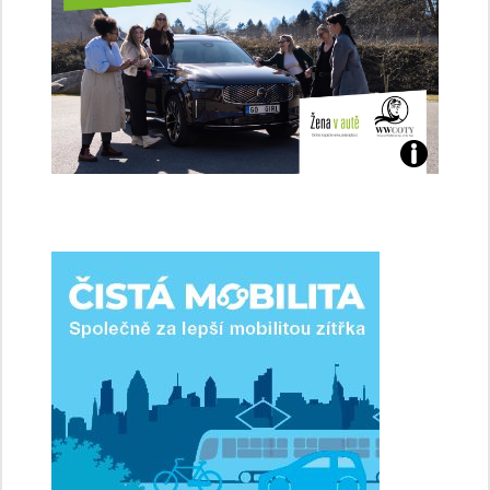
Jaké
jsme
ženy-
řidičky