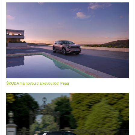
ŠKODA má novou vlajkovou loď: Peaq