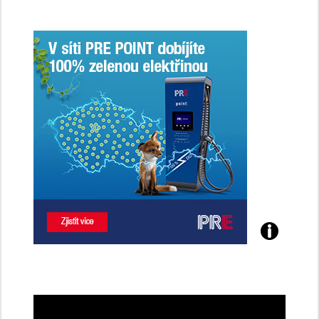
Poznejte
všechny
dobíjecí