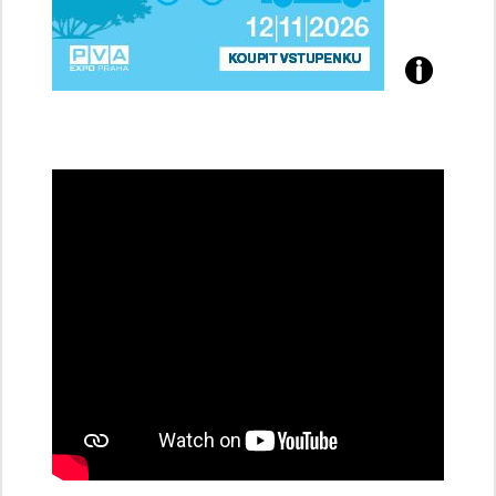
Přijďte
na
konferenci