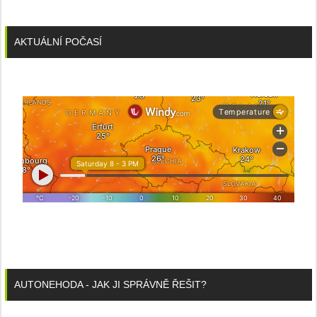
AKTUÁLNÍ POČASÍ
AUTONEHODA - JAK JI SPRÁVNĚ ŘEŠIT?