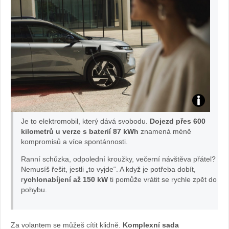
ECLIPSE
Je to elektromobil, který dává svobodu.
Dojezd přes 600
CROSS:
kilometrů u verze s baterií 87 kWh
znamená méně
kompromisů a více spontánnosti.
foto
Ranní schůzka, odpolední kroužky, večerní návštěva přátel?
Nemusíš řešit, jestli „to vyjde“. A když je potřeba dobít,
Mitsubishi
r
ychlonabíjení až 150 kW
ti pomůže vrátit se rychle zpět do
pohybu.
Za volantem se můžeš cítit klidně.
Komplexní sada