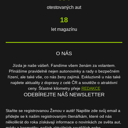
otestovaných aut
18
let magazínu
O NÁS
Jízda je naše vášeň. Fandíme všem ženám za volantem.
Přinášíme pravidelně nejen autonovinky a rady o bezpečném
řízení, ale také vše, co nás ženy zajímá. Exkluzivně u nás také
najdete aktuality z dopravy z celé ČR a soutěže o atraktivní
ceny. Šťastné kilometry přeje
REDAKCE
ODEBÍREJTE NÁŠ NEWSLETTER
Staňte se registrovanou Ženou v autě! Napište zde svůj email a
přidejte se k našim registrovaným čtenářkám, které od nás
několikrát do roka získávají informace o novinkách ze světa aut,
módy a kosmetiky, našich aktuálních soutěžích nebo