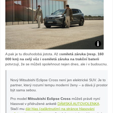
fot
o
Mi
ts
ECLIPSE
ub
A pak je tu dlouhodobá jistota. Až o
smiletá záruka (resp. 160
CROSS:
000 km) na celý vůz i osmiletá záruka na trakční baterii
is
potvrzují, že se můžeš spolehnout nejen dnes, ale i v budoucnu.
foto
hi
Nový Mitsubishi Eclipse Cross není jen elektrické SUV. Je to
Mitsubishi
partner, který rozumí tempu moderní ženy – a dává jí prostor
být sama sebou.
Pro model
Mitsubishi Eclipse Cross
můžeš právě nyní
hlasovat v přidružené anketě
DÁMSKÁ AUTOVOLENKA
.
Stačí mu
dát hlas (zaškrtnutím) na stránce hlasování