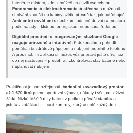
Interiér je místem, kde si můžeš na chvíli vydechnout.
C
Panoramatická elektrochromatická střecha
s možností
stmívání vpouští do kabiny světlo přesně tak, jak potřebuješ.
Ambientní osvětlení
s desítkami odstínů dotváří atmosféru
LI
podle nálady – klidnou, energickou, nebo soustředěnou.
P
Digitální prostředí s integrovanými službami Google
reaguje přirozeně a intuitivně.
K dokonalému pohodlí
S
pomáhá i bezdrátové připojení a nabíjení mobilního telefonu.
A přes mobilní aplikaci si můžeš vůz připravit ještě dřív, než
do něj nastoupíš – předehřát, zkontrolovat stav baterie nebo
E
naplánovat nabíjení.
C
Praktičnost je samozřejmostí.
Variabilní zavazadlový prostor
R
až 1 670 litrů
pojme sportovní výbavu, nákupy i vše, co si život
žádá. Nízké těžiště díky baterii v podlaze přináší stabilitu a
O
jistotu v zatáčkách – pocit kontroly, který oceníš každý den.
S
S: