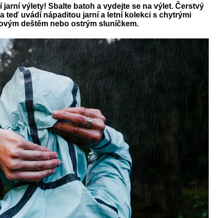
 jarní výlety! Sbalte batoh a vydejte se na výlet. Čerstvý
eď uvádí nápaditou jarní a letní kolekci s chytrými
ílovým deštěm nebo ostrým sluníčkem.