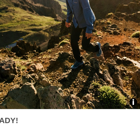
áklady správného poutání
Zabavte děti na cestách
autosedačky
překvapivé rady pro bezpečnou
stručně o autosedačkách
Zdro
ADY!
arch
web