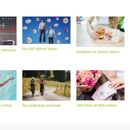
Na vlně stylové Vespy
o milovnice
Osvěžení na čerpací stanici
 o vlasy
Jarní káva ve stylu sakury
Na elektrokole zhubnete