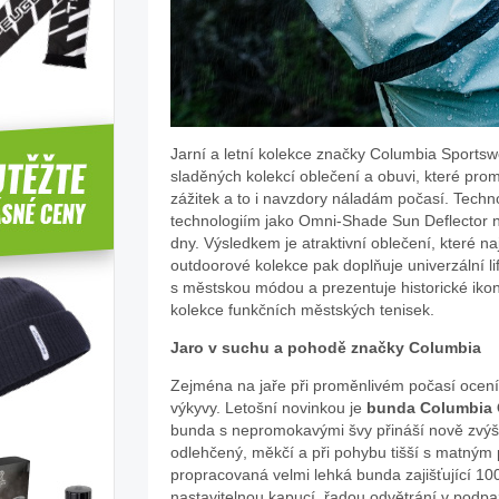
Jarní a letní kolekce značky Columbia Sportsw
sladěných kolekcí oblečení a obuvi, které prom
zážitek a to i navzdory náladám počasí. Tech
technologiím jako Omni-Shade Sun Deflector 
dny. Výsledkem je atraktivní oblečení, které na
outdoorové kolekce pak doplňuje univerzální l
s městskou módou a prezentuje historické ik
kolekce funkčních městských tenisek.
Jaro v suchu a pohodě značky Columbia
Zejména na jaře při proměnlivém počasí ocenít
výkyvy. Letošní novinkou je
bunda Columbia 
bunda s nepromokavými švy přináší nově zvýše
odlehčený, měkčí a při pohybu tišší s matným
propracovaná velmi lehká bunda zajišťující 1
nastavitelnou kapucí, řadou odvětrání v podpa