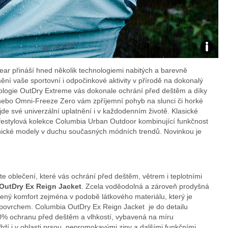
Foto:
ear přináší hned několik technologiemi nabitých a barevně
archiv
ění vaše sportovní i odpočinkové aktivity v přírodě na dokonalý
nologie OutDry Extreme vás dokonale ochrání před deštěm a díky
webu
nebo Omni-Freeze Zero vám zpříjemní pohyb na slunci či horké
jde své univerzální uplatnění i v každodenním životě. Klasické
ifestylová kolekce Columbia Urban Outdoor kombinující funkčnost
onické modely v duchu současných módních trendů. Novinkou je
e oblečení, které vás ochrání před deštěm, větrem i teplotními
OutDry Ex Reign Jacket
. Zcela voděodolná a zároveň prodyšná
ný komfort zejména v podobě látkového materiálu, který je
 povrchem. Columbia OutDry Ex Reign Jacket je do detailu
00% ochranu před deštěm a vlhkostí, vybavená na míru
ždí i v oblasti prsou, nepromokavými zipy a dalšími funkčními