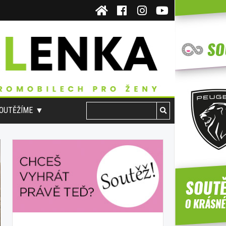
OUTĚŽÍME