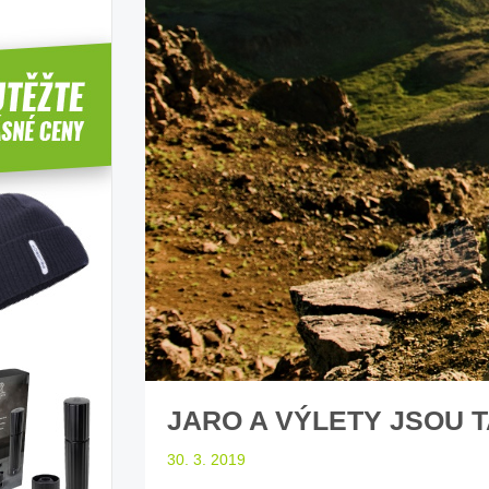
íbí T-Roc
Inteligentní průvodce světem
Z
elektromobility
dle laické veřejnosti
sleduj náš web ELenka.cz
JARO A VÝLETY JSOU T
30. 3. 2019