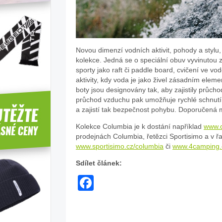
Novou dimenzí vodních aktivit, pohody a stylu,
kolekce. Jedná se o speciální obuv vyvinutou 
sporty jako raft či paddle board, cvičení ve vo
aktivity, kdy voda je jako živel zásadním eleme
boty jsou designovány tak, aby zajistily průch
průchod vzduchu pak umožňuje rychlé schnutí.
a zajistí tak bezpečnost pohybu. Doporučená 
Kolekce Columbia je k dostání například
www.c
prodejnách Columbia, řetězci Sportisimo a v 
www.sportisimo.cz/columbia
či
www.4camping.
Sdílet článek:
Facebook