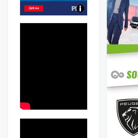
Poznejte
všechny
dobíjecí
stanice
PRE