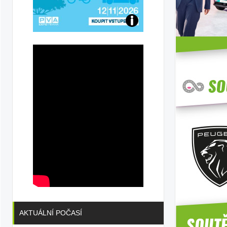
Přijďte
na
konferenci
AKTUÁLNÍ POČASÍ