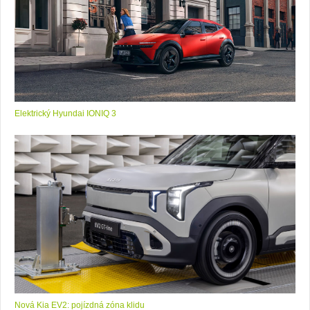
Elektrický Hyundai IONIQ 3
Nová Kia EV2: pojízdná zóna klidu