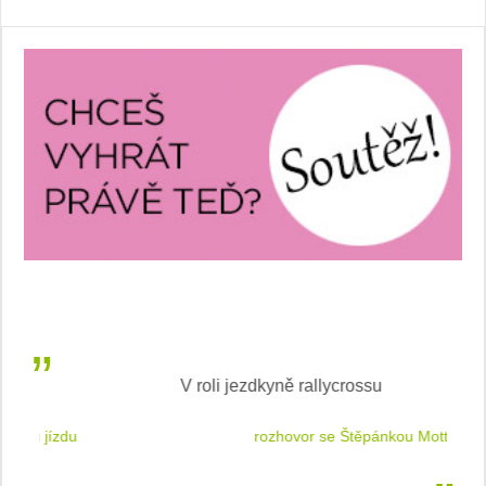
V roli jezdkyně rallycrossu
LEA
 jízdu
rozhovor se Štěpánkou Mottlovou