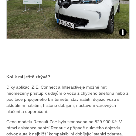
Zdroj:
fotoban
automob
Renault
Kolik mi ještě zbývá?
Díky aplikaci Z.E. Connect a Interactiveje možné mít
neomezený přístup k údajům o vozu z chytrého telefonu nebo z
počítače připojeného k internetu: stav nabití, dojezd vozu s
aktuálním nabitím, historie dobíjení, nastavení varovných
hlášení a doporučení.
Cena modelu Renault Zoe byla stanovena na 829 900 Kč. V
rámci asistence nabízí Renault v případě nulového dojezdu
odvoz auta k nejbližší kompaktibilní dobíjející stanici zdarma.