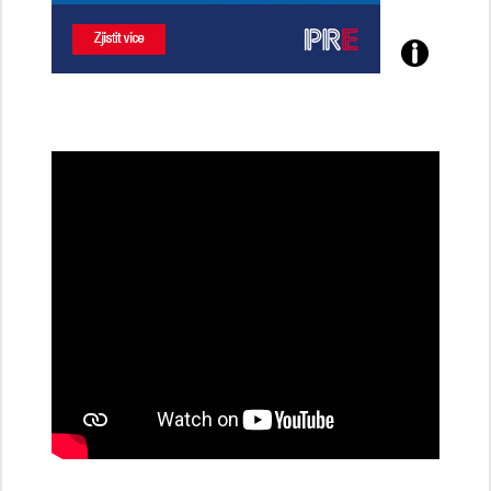
Poznejte
všechny
dobíjecí
stanice
PRE