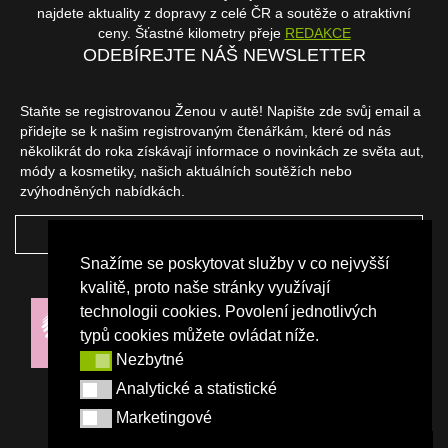
najdete aktuality z dopravy z celé ČR a soutěže o atraktivní
ceny. Šťastné kilometry přeje
REDAKCE
ODEBÍREJTE NÁŠ NEWSLETTER
Staňte se registrovanou Ženou v autě! Napište zde svůj email a
přidejte se k našim registrovaným čtenářkám, které od nás
několikrát do roka získávají informace o novinkách ze světa aut,
módy a kosmetiky, našich aktuálních soutěžích nebo
zvýhodněných nabídkách.
ODEBÍRAT
Snažíme se poskytovat služby v co nejvyšší
NAŠI PARTNEŘI
kvalitě, proto naše stránky využívají
technologii cookies. Povolení jednotlivých
typů cookies můžete ovládat níže.
Nezbytné
Nezbytné
Analytické a statistické
Analytické a statistické
Marketingové
Marketingové