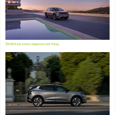
ŠKODA má novou vlajkovou loď: Peaq