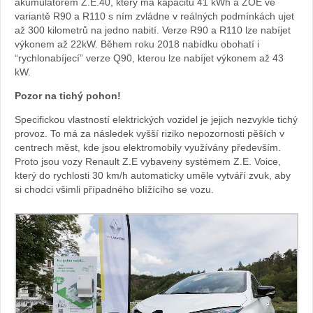
akumulátorem Z.E.40, který má kapacitu 41 kWh a ZOE ve
variantě R90 a R110 s ním zvládne v reálných podmínkách ujet
až 300 kilometrů na jedno nabití. Verze R90 a R110 lze nabíjet
výkonem až 22kW. Během roku 2018 nabídku obohatí i
“rychlonabíjecí” verze Q90, kterou lze nabíjet výkonem až 43
kW.
Pozor na tichý pohon!
Specifickou vlastností elektrických vozidel je jejich nezvykle tichý
provoz. To má za následek vyšší riziko nepozornosti pěších v
centrech měst, kde jsou elektromobily využívány především.
Proto jsou vozy Renault Z.E vybaveny systémem Z.E. Voice,
který do rychlosti 30 km/h automaticky uměle vytváří zvuk, aby
si chodci všimli případného blížícího se vozu.