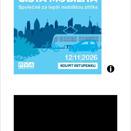
řidičky
Přijďte
na
konferenci