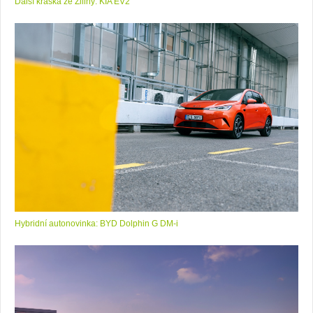
Další kráska ze Žiliny: KIA EV2
Hybridní autonovinka: BYD Dolphin G DM-i