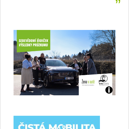
Jaké
jsme
ženy-