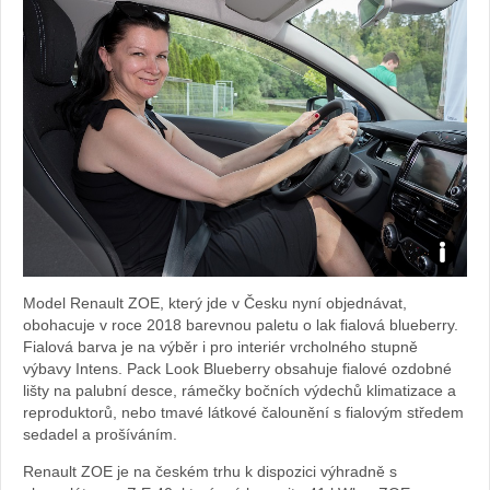
Zdroj:
Model Renault ZOE, který jde v Česku nyní objednávat,
fotoban
obohacuje v roce 2018 barevnou paletu o lak fialová blueberry.
Fialová barva je na výběr i pro interiér vrcholného stupně
automob
výbavy Intens. Pack Look Blueberry obsahuje fialové ozdobné
lišty na palubní desce, rámečky bočních výdechů klimatizace a
Renault
reproduktorů, nebo tmavé látkové čalounění s fialovým středem
sedadel a prošíváním.
Renault ZOE je na českém trhu k dispozici výhradně s