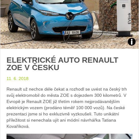
Zdroj
ELEKTRICKÉ AUTO RENAULT
foto
ZOE V ČESKU
auto
11. 6. 2018
Rena
Renault už nechce déle čekat a rozhodl se uvést na český trh
svůj elektromobil do města ZOE s dojezdem 300 kilometrů. V
Evropě je Renault ZOE již třetím rokem nejprodávanějším
elektrickým vozem (prodáno téměř 100 000 vozů). Na české
prezentaci jsme si ho exkluzivně vyzkoušeli. Tuto unikátní
příležitost si nenechala ujít ani módní návrhářka Tatiana
Kovaříková.