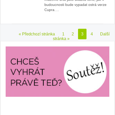
budoucnosti bude vypadat ostrá verze
Cupra….
« Předchozí stránka
1
2
3
4
Další
stránka »