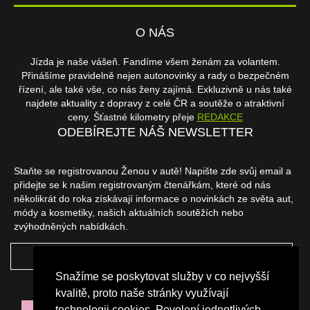
O NÁS
Jízda je naše vášeň. Fandíme všem ženám za volantem.
Přinášíme pravidelně nejen autonovinky a rady o bezpečném
řízení, ale také vše, co nás ženy zajímá. Exkluzivně u nás také
najdete aktuality z dopravy z celé ČR a soutěže o atraktivní
ceny. Šťastné kilometry přeje
REDAKCE
ODEBÍREJTE NÁŠ NEWSLETTER
Staňte se registrovanou Ženou v autě! Napište zde svůj email a
přidejte se k našim registrovaným čtenářkám, které od nás
několikrát do roka získávají informace o novinkách ze světa aut,
módy a kosmetiky, našich aktuálních soutěžích nebo
zvýhodněných nabídkách.
ODEBÍRAT
Snažíme se poskytovat služby v co nejvyšší
NAŠI PARTNEŘI
kvalitě, proto naše stránky využívají
technologii cookies. Povolení jednotlivých