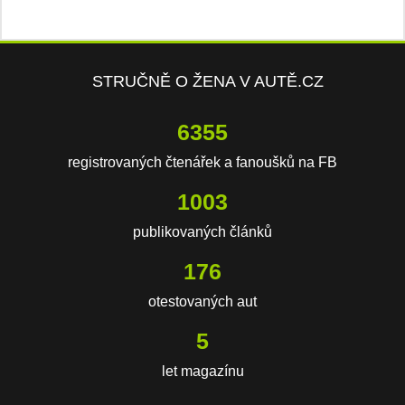
STRUČNĚ O ŽENA V AUTĚ.CZ
8287
registrovaných čtenářek a fanoušků na FB
1309
publikovaných článků
230
otestovaných aut
6
let magazínu