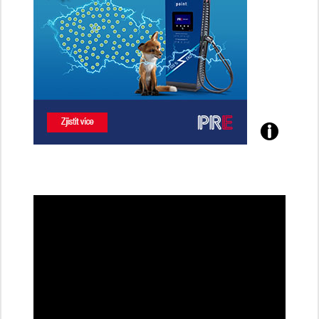
Poznejte
všechny
dobíjecí
stanice
PRE