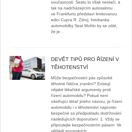
současnosti. Seatu to však nestačí, a
tak na nadcházejícím autosalonu
ve Frankfurtu představí limitovanou
edici Cupra R. Zdroj: fotobanka
automobilky Seat Mohlo by se zdát,
že je…
DEVĚT TIPŮ PRO ŘÍZENÍ V
TĚHOTENSTVÍ
Může bezpečnostní pás způsobit
těhotné řidičce zranění? Existují
nějaké lékařské argumenty proti
řízení automobilu? Pokud není
ošetřující lékař jiného názoru, je řízení
automobilu i v těhotenství naprosto
bezpečné za předpokladu dodržování
následujících doporučení: 1. Vždy se
připoutejte bezpečnostním pásem: Ve
většině evropských…