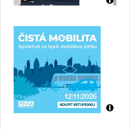
Jaké
jsme
ženy-
řidičky
Přijďte
na