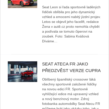
Seat Leon si řada sportovně laděných
řidiček oblíbila pro jeho dynamický
vzhled a emocemi nabitý jízdní projev.
Letos se objevil jeho facelift, redakce
Žena v autě.cz proto nemohla chybět
a podívala se tomuto čiperovi na
zoubek. Foto: Sabina Kvášová
Díváme…
SEAT ATECA FR JAKO
PŘEDZVĚST VERZE CUPRA
Oblíbený španělský crossover láká
všechny sportovně založené řidičky
na novou edici FR. Sportovně
vyhlížející edice má upravený vzhled
a nový benzínový motor. Zdroj:
fotobanka automobilky Seat Atecu FR
můžeme brát jako ukázku toho, jak v