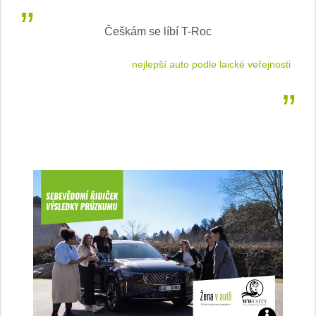
Češkám se líbí T-Roc
 cestu
nejlepší auto podle laické veřejnosti