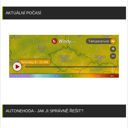
AKTUÁLNÍ POČASÍ
AUTONEHODA - JAK JI SPRÁVNĚ ŘEŠIT?