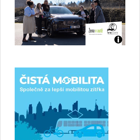
Jaké
jsme
ženy-
řidičky