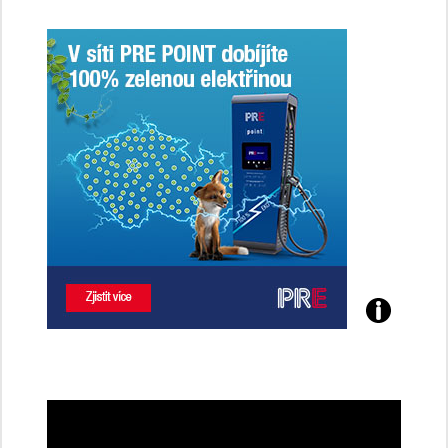
Poznejte
všechny
dobíjecí