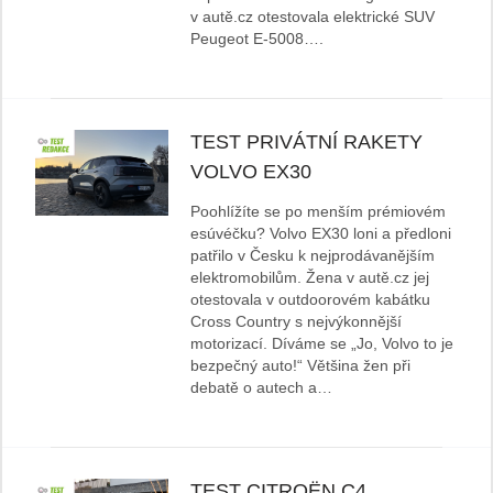
v autě.cz otestovala elektrické SUV
Peugeot E-5008….
TEST PRIVÁTNÍ RAKETY
VOLVO EX30
Poohlížíte se po menším prémiovém
esúvéčku? Volvo EX30 loni a předloni
patřilo v Česku k nejprodávanějším
elektromobilům. Žena v autě.cz jej
otestovala v outdoorovém kabátku
Cross Country s nejvýkonnější
motorizací. Díváme se „Jo, Volvo to je
bezpečný auto!“ Většina žen při
debatě o autech a…
TEST CITROËN C4