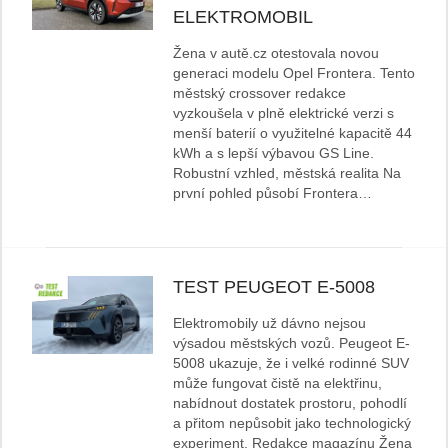
ELEKTROMOBIL
Žena v autě.cz otestovala novou
generaci modelu Opel Frontera. Tento
městský crossover redakce
vyzkoušela v plně elektrické verzi s
menší baterií o využitelné kapacitě 44
kWh a s lepší výbavou GS Line.
Robustní vzhled, městská realita Na
první pohled působí Frontera…
TEST PEUGEOT E-5008
Elektromobily už dávno nejsou
výsadou městských vozů. Peugeot E-
5008 ukazuje, že i velké rodinné SUV
může fungovat čistě na elektřinu,
nabídnout dostatek prostoru, pohodlí
a přitom nepůsobit jako technologický
experiment. Redakce magazínu Žena