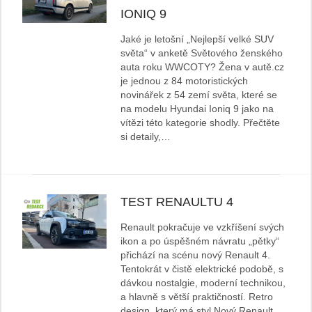
IONIQ 9
Jaké je letošní „Nejlepší velké SUV
světa“ v anketě Světového ženského
auta roku WWCOTY? Žena v autě.cz
je jednou z 84 motoristických
novinářek z 54 zemí světa, které se
na modelu Hyundai Ioniq 9 jako na
vítězi této kategorie shodly. Přečtěte
si detaily,…
TEST RENAULTU 4
Renault pokračuje ve vzkříšení svých
ikon a po úspěšném návratu „pětky“
přichází na scénu nový Renault 4.
Tentokrát v čistě elektrické podobě, s
dávkou nostalgie, moderní technikou,
a hlavně s větší praktičností. Retro
design, který má styl Nový Renault