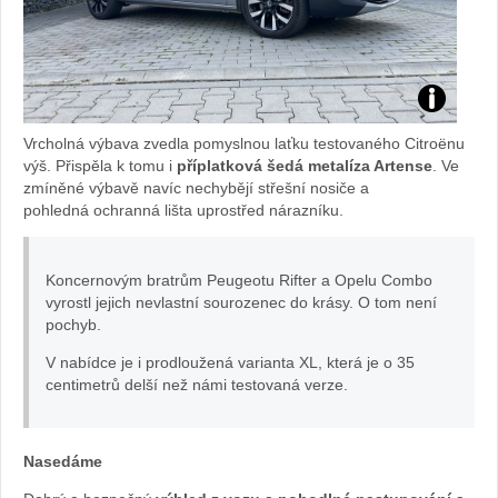
test
Vrcholná výbava
zvedla pomyslnou laťku testovaného Citroënu
citroen
výš. Přispěla k tomu i
příplatková šedá metalíza Artense
. Ve
zmíněné výbavě navíc nechybějí střešní nosiče a
pohledná ochranná lišta uprostřed nárazníku.
berlingo:
foto
Koncernovým bratrům Peugeotu Rifter a Opelu Combo
vyrostl jejich nevlastní sourozenec do krásy. O tom není
Žena
pochyb.
v
V nabídce je i prodloužená varianta XL, která je o 35
centimetrů delší než námi testovaná verze.
autě.cz
Nasedáme