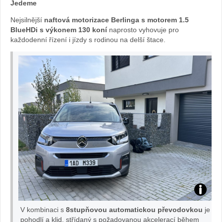
Jedeme
Nejsilnější
naftová motorizace Berlinga s motorem 1.5
BlueHDi s výkonem 130 koní
naprosto vyhovuje pro
každodenní řízení i jízdy s rodinou na delší štace.
test
V kombinaci s
8stupňovou automatickou převodovkou
je
citroen
pohodlí a klid, střídaný s požadovanou akcelerací během