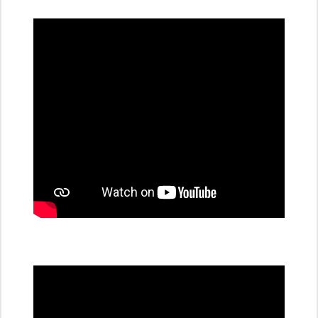
dobíjecí
stanice
PRE