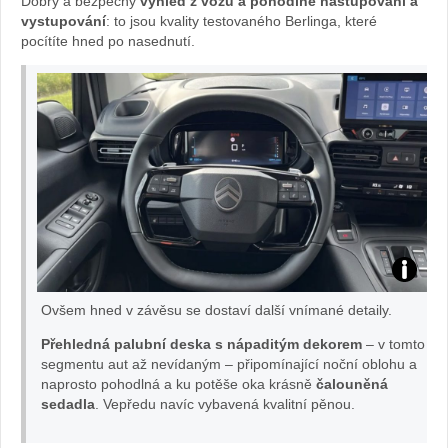
Dobrý a bezpečný
výhled z vozu a pohodlné nastupování a
vystupování
: to jsou kvality testovaného Berlinga, které
pocítíte hned po nasednutí.
test
Ovšem hned v závěsu se dostaví další vnímané detaily.
citroen
Přehledná palubní deska s nápaditým dekorem
– v tomto
segmentu aut až nevídaným – připomínající noční oblohu a
berlingo
naprosto pohodlná a ku potěše oka krásně
čalouněná
sedadla
. Vepředu navíc vybavená kvalitní pěnou.
foto