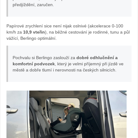
předjíždění, zaručen.
berlingo
foto
Papírové zrychlení sice není nijak oslnivé (akcelerace 0-100
km/h za
10,9 vteřin
), na běžné cestování je rodinné, tunu a půl
vážící, Berlingo optimální.
Žena
v
Pochvalu si Berlingo zaslouží za
dobré odhlučnění a
komfortní podvozek
, který je velmi příjemný při jízdě ve
autě.cz
městě a dobře tlumí i nerovnosti na českých silnicích.