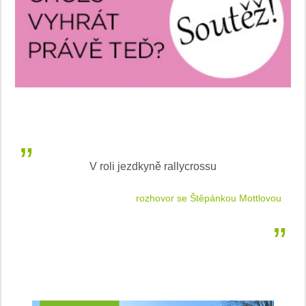
V roli jezdkyně rallycrossu
LEA
 jízdu
rozhovor se Štěpánkou Mottlovou