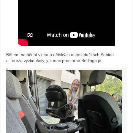
Během natáčení videa o dětských autosedačkách Sabina
a Tereza vyzkoušely, jak moc prostorné Berlingo je.