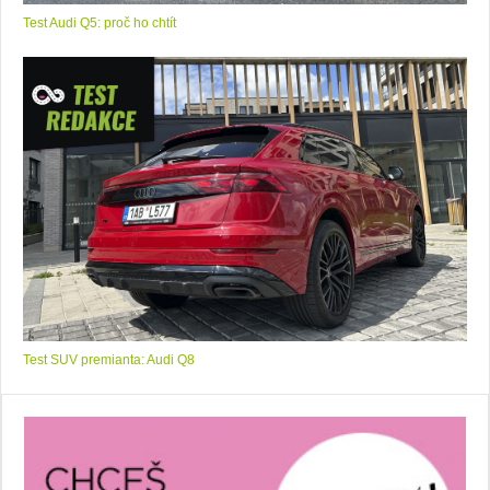
Test Audi Q5: proč ho chtít
Test SUV premianta: Audi Q8