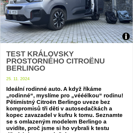
test
TEST KRÁLOVSKY
citr
PROSTORNÉHO CITROËNU
BERLINGO
berl
25. 11. 2024
foto
Ideální rodinné auto. A když říkáme
Žen
„rodinné“, myslíme pro „vééélkou“ rodinu!
Pětimístný Citroën Berlingo uveze bez
v
kompromisů tři děti v autosedačkách a
kopec zavazadel v kufru k tomu. Seznamte
autě
se s omlazeným modelem Berlingo a
uvidíte, proč jsme si ho vybrali k testu