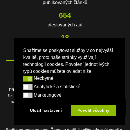
publikovaných článků
654
otestovaných aut
18
let magazínu
Snažíme se poskytovat služby v co nejvyšší
kvalitě, proto naše stránky využívají
technologii cookies. Povolení jednotlivých
O NÁS
typů cookies můžete ovládat níže.
Nezbytné
Nezbytné
Jízda je naše vášeň. Fandíme všem ženám za volantem.
Analytické a statistické
Analytické a statistické
Přinášíme pravidelně nejen autonovinky a rady o bezpečném
Marketingové
řízení, ale také vše, co nás ženy zajímá. Exkluzivně u nás také
Marketingové
najdete aktuality z dopravy z celé ČR a soutěže o atraktivní
ceny. Šťastné kilometry přeje
REDAKCE
Uložit nastavení
Povolit všechny
ODEBÍREJTE NÁŠ NEWSLETTER
Staňte se registrovanou Ženou v autě! Napište zde svůj email a