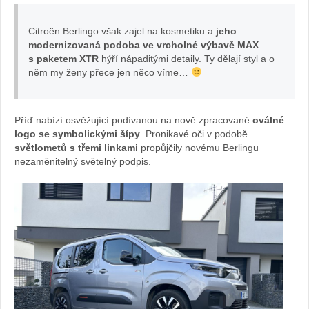
foto
Citroën Berlingo však zajel na kosmetiku a
jeho
Žena
modernizovaná podoba ve vrcholné výbavě MAX
s paketem XTR
hýří nápaditými detaily. Ty dělají styl a o
v
něm my ženy přece jen něco víme…
autě.cz
Příď nabízí osvěžující podívanou na nově zpracované
oválné
logo se symbolickými šípy
. Pronikavé oči v podobě
světlometů s třemi linkami
propůjčily novému Berlingu
nezaměnitelný světelný podpis.