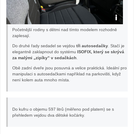
test
Početnější rodiny s dětmi nad tímto modelem rozhodně
citroen
zaplesají.
Do druhé řady sedadel se vejdou
tři autosedačky
. Stačí je
berlingo:
elegantně zaklapnout do systému
ISOFIX, který se skrývá
za malými „zipíky“ v sedačkách
.
foto
Obě zadní dveře jsou posuvná a velice praktická. Ideální pro
manipulaci s autosedačkami například na parkovišti, když
Žena
není kolem auta mnoho místa.
v
autě.cz
Do kufru o objemu 597 litrů (měřeno pod platem) se s
přehledem vejdou dva dětské kočárky.