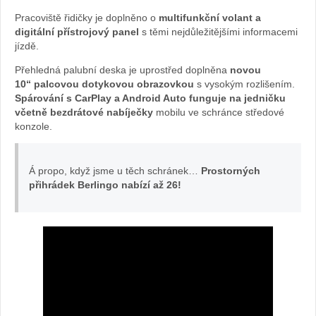
Žena
Pracoviště řidičky je doplněno o
multifunkční volant a
digitální přístrojový panel
s těmi nejdůležitějšími informacemi
v
jízdě.
Přehledná palubní deska je uprostřed doplněna
novou
autě.cz
10“ palcovou dotykovou obrazovkou
s vysokým rozlišením.
Spárování s CarPlay a Android Auto funguje na jedničku
včetně bezdrátové nabíječky
mobilu ve schránce středové
konzole.
Á propo, když jsme u těch schránek…
Prostorných
přihrádek Berlingo nabízí až 26!