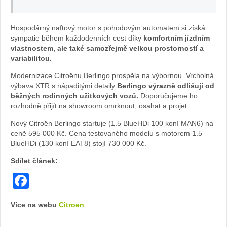
berlingo
Hospodárný naftový motor s pohodovým automatem si získá
foto
sympatie během každodenních cest díky
komfortním jízdním
vlastnostem, ale také samozřejmě velkou prostorností a
variabilitou.
Žena
Modernizace Citroënu Berlingo prospěla na výbornou. Vrcholná
v
výbava XTR s nápaditými detaily
Berlingo výrazně odlišují od
běžných rodinných užitkových vozů.
Doporučujeme ho
autě.cz
rozhodně přijít na showroom omrknout, osahat a projet.
Nový Citroën Berlingo startuje (1.5 BlueHDi 100 koní MAN6) na
ceně 595 000 Kč. Cena testovaného modelu s motorem 1.5
BlueHDi (130 koní EAT8) stojí 730 000 Kč.
Sdílet článek:
Facebook
Více na webu
Citroen