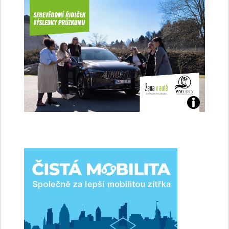
Jaké
jsme
ženy-
řidičky