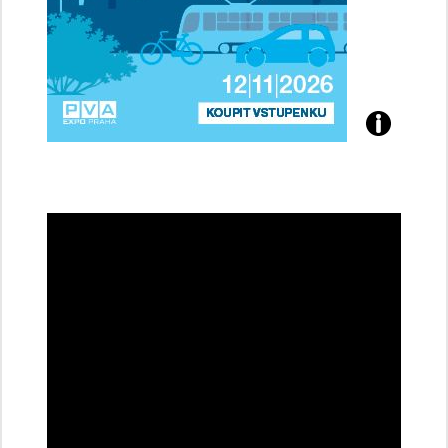
Přijďte
na
konferenci