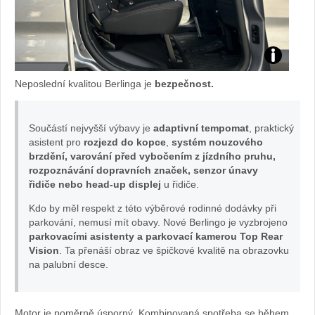
test
Neposlední kvalitou Berlinga je
bezpečnost.
citroen
berlingo:
Součástí nejvyšší výbavy je
adaptivní tempomat
, praktický
asistent pro
rozjezd do kopce
,
systém nouzového
brzdění, varování před vybočením z jízdního pruhu,
foto
rozpoznávání dopravních značek, senzor únavy
řidiče nebo head-up displej
u řidiče.
Žena
Kdo by měl respekt z této výběrové rodinné dodávky při
v
parkování, nemusí mít obavy. Nové Berlingo je vyzbrojeno
parkovacími asistenty a parkovací kamerou Top Rear
Vision
. Ta přenáší obraz ve špičkové kvalitě na obrazovku
autě.cz
na palubní desce.
Motor je poměrně úsporný. Kombinovaná spotřeba se během